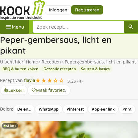
Inloggen
Registreren
Zoek een recept
Menu
Peper-gembersaus, licht en
pikant
U bent hier:
Home
›
Recepten
›
Peper-gembersaus, licht en pikant
BBQ & buiten koken
Gezonde recepten
Sauzen & basics
★★★☆☆
Recept van
flavia
3.25 (4)
Maak favoriet
5
👍
Lekker!
Delen:
WhatsApp
Pinterest
Delen…
Kopieer link
Print
AI-kok