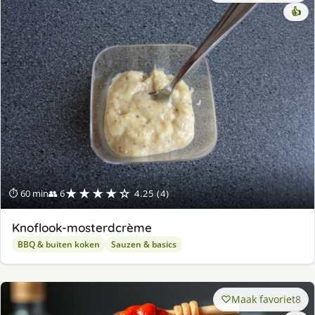
👍
★★★★☆
⏱ 60 min
👥 6
4.25 (4)
Knoflook-mosterdcrème
BBQ & buiten koken
Sauzen & basics
Maak favoriet
8