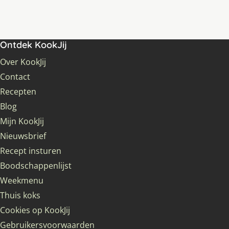
Ontdek KookJij
Over KookJij
Contact
Recepten
Blog
Mijn KookJij
Nieuwsbrief
Recept insturen
Boodschappenlijst
Weekmenu
Thuis koks
Cookies op KookJij
Gebruikersvoorwaarden