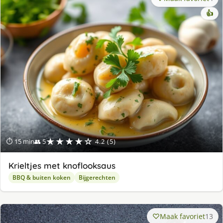
👍
★★★★☆
⏱ 15 min
👥 5
4.2 (5)
Krieltjes met knoflooksaus
BBQ & buiten koken
Bijgerechten
Maak favoriet
13