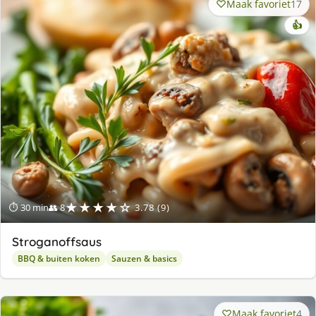
Maak favoriet
17
👍
★★★★☆
⏱ 30 min
👥 8
3.78 (9)
Stroganoffsaus
BBQ & buiten koken
Sauzen & basics
Maak favoriet
4