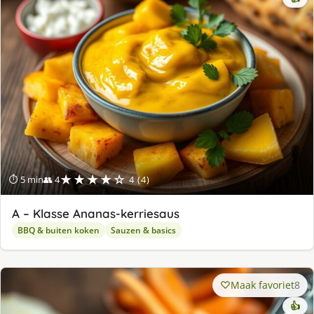
★★★★☆
⏱ 5 min
👥 4
4 (4)
A – Klasse Ananas-kerriesaus
BBQ & buiten koken
Sauzen & basics
Maak favoriet
8
👍