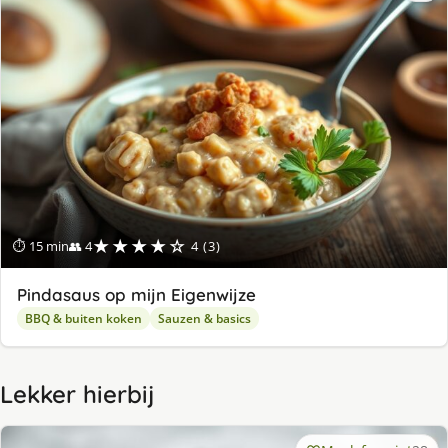
★★★★☆
⏱ 15 min
👥 4
4 (3)
Pindasaus op mijn Eigenwijze
BBQ & buiten koken
Sauzen & basics
Lekker hierbij