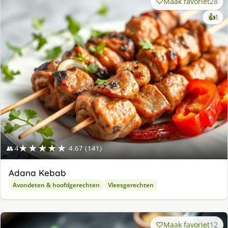
Maak favoriet
28
ke
👍
1
lek
ge
★★★★★
👥 4
4.67 (141)
Adana Kebab
Avondeten & hoofdgerechten
Vleesgerechten
Maak favoriet
12