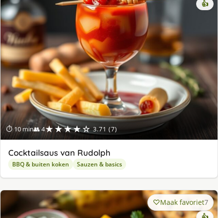
👍
★★★★☆
⏱ 10 min
👥 4
3.71 (7)
Cocktailsaus van Rudolph
BBQ & buiten koken
Sauzen & basics
Maak favoriet
7
👍