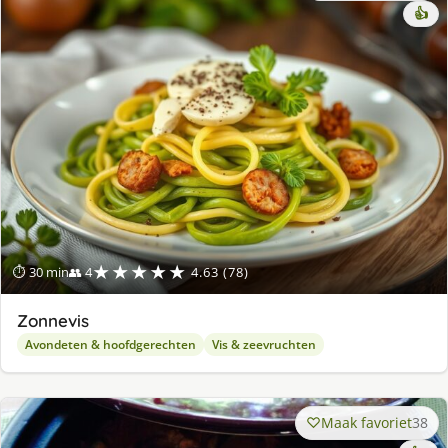
👍
★★★★★
⏱ 30 min
👥 4
4.63 (78)
Zonnevis
Avondeten & hoofdgerechten
Vis & zeevruchten
Maak favoriet
38