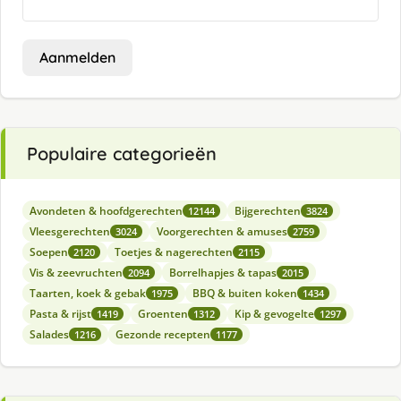
Aanmelden
Populaire categorieën
Avondeten & hoofdgerechten
Bijgerechten
12144
3824
Vleesgerechten
Voorgerechten & amuses
3024
2759
Soepen
Toetjes & nagerechten
2120
2115
Vis & zeevruchten
Borrelhapjes & tapas
2094
2015
Taarten, koek & gebak
BBQ & buiten koken
1975
1434
Pasta & rijst
Groenten
Kip & gevogelte
1419
1312
1297
Salades
Gezonde recepten
1216
1177