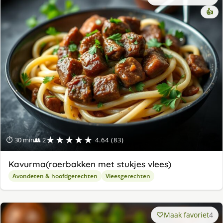
👍
★★★★★
⏱ 30 min
👥 2
4.64 (83)
Kavurma(roerbakken met stukjes vlees)
Avondeten & hoofdgerechten
Vleesgerechten
Maak favoriet
4