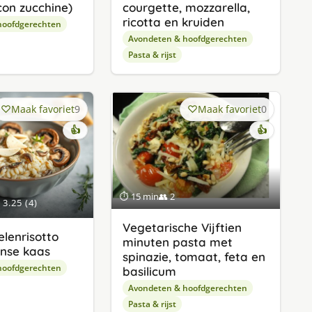
con zucchine)
courgette, mozzarella,
ricotta en kruiden
hoofdgerechten
Avondeten & hoofdgerechten
Pasta & rijst
Maak favoriet
9
Maak favoriet
0
👍
👍
⏱ 15 min
👥 2
3.25 (4)
Vegetarische Vijftien
lenrisotto
minuten pasta met
anse kaas
spinazie, tomaat, feta en
hoofdgerechten
basilicum
Avondeten & hoofdgerechten
Pasta & rijst