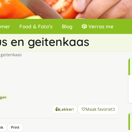
omer
Food & Foto’s
Blog
🎲 Verras me
s en geitenkaas
geitenkaas
egan
Maak favoriet
3
👍
Lekker!
nk
Print