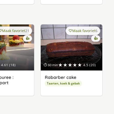
Maak favoriet
21
Maak favoriet
6
👍
👍
★★★★★
4.61 (18)
⏱ 60 min
4.5 (20)
uree :
Rabarber cake
apart
Taarten, koek & gebak