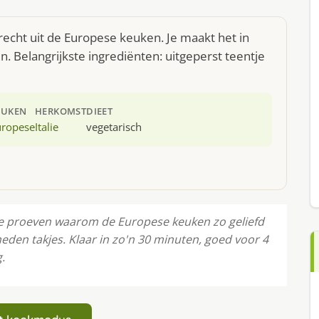
echt uit de Europese keuken. Je maakt het in
 Belangrijkste ingrediënten: uitgeperst teentje
EUKEN
HERKOMST
DIEET
uropese
Italie
vegetarisch
e proeven waarom de Europese keuken zo geliefd
sneden takjes. Klaar in zo'n 30 minuten, goed voor 4
.