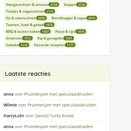
Voorgerechten & amuses
Soepen
2759
2120
Toetjes & nagerechten
2115
Vis & zeevruchten
Borrelhapjes & tapas
2095
2015
Taarten, koek & gebak
1975
BBQ & buiten koken
Pasta & rijst
1434
1419
Groenten
Kip & gevogelte
1312
1297
Salades
Gezonde recepten
1216
1177
Laatste reacties
anna
over
Pruimenjam met speculaaskruiden
Wilmie
over
Pruimenjam met speculaaskruiden
HarryLohr
over
Gevuld Turks brood
anna
over
Pruimenjam met speculaaskruiden