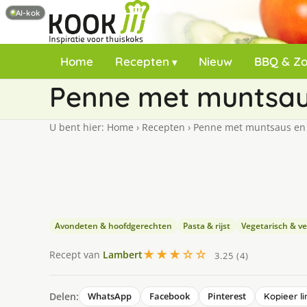
AI-kok
Home
Recepten
Nieuw
BBQ & Z
Penne met muntsau
U bent hier:
Home
›
Recepten
›
Penne met muntsaus en 
Avondeten & hoofdgerechten
Pasta & rijst
Vegetarisch & v
★★★☆☆
Recept van
Lambert
3.25 (4)
Delen:
WhatsApp
Facebook
Pinterest
Kopieer li