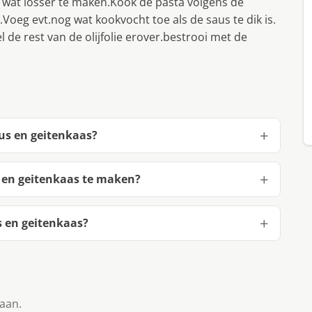
 wat losser te maken.Kook de pasta volgens de
oeg evt.nog wat kookvocht toe als de saus te dik is.
 de rest van de olijfolie erover.bestrooi met de
us en geitenkaas?
 en geitenkaas te maken?
 en geitenkaas?
taan.