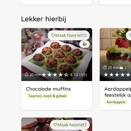
Lekker hierbij
Maak favoriet
10
👍
⏱ 25 min
👥 2
★★★★☆
★★★★★
⏱ 30 min
4.12 (52)
Chocolade muffins
Aardappelp
feestelijk 
Taarten, koek & gebak
Aardappels
Maak favoriet
3