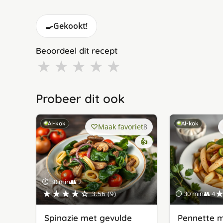
🍳
Gekookt!
Beoordeel dit recept
★
★
★
★
★
Probeer dit ook
AI-kok
AI-kok
Maak favoriet
8
👍
⏱ 30 min
👥 2
★★★★☆
3.56 (9)
⏱ 30 min
👥 4
Spinazie met gevulde
Pennette m