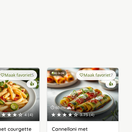
AI-kok
Maak favoriet
5
Maak favoriet
7
👍
👍
⏱ 60 min
👥 4
★★★★☆
★★★★☆
4 (4)
3.75 (4)
et courgette
Cannelloni met