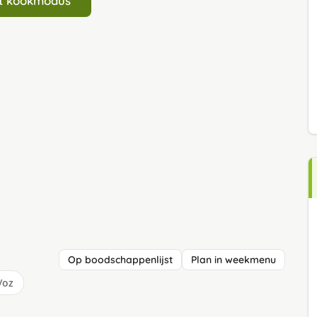
art kookmodus
Op boodschappenlijst
Plan in weekmenu
/oz