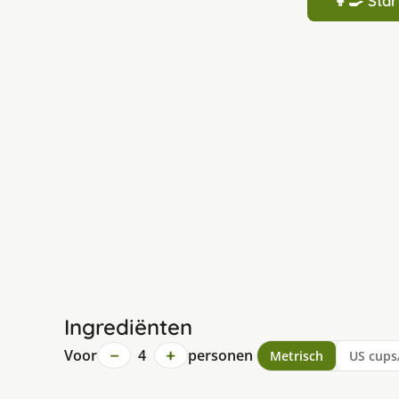
👩‍🍳 St
Ingrediënten
−
+
Voor
4
personen
Metrisch
US cups