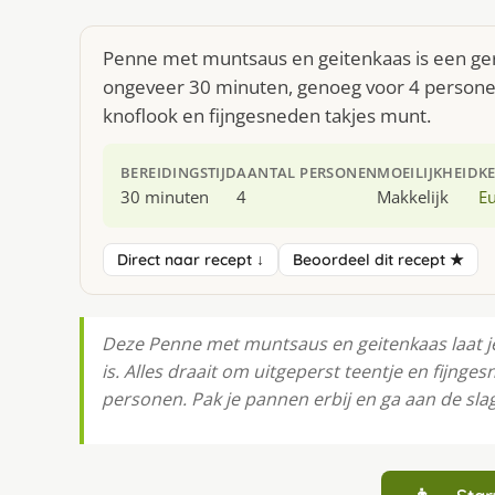
Penne met muntsaus en geitenkaas is een ger
ongeveer 30 minuten, genoeg voor 4 personen.
knoflook en fijngesneden takjes munt.
BEREIDINGSTIJD
AANTAL PERSONEN
MOEILIJKHEID
K
30 minuten
4
Makkelijk
E
Direct naar recept ↓
Beoordeel dit recept ★
Deze Penne met muntsaus en geitenkaas laat j
is. Alles draait om uitgeperst teentje en fijnge
personen. Pak je pannen erbij en ga aan de slag