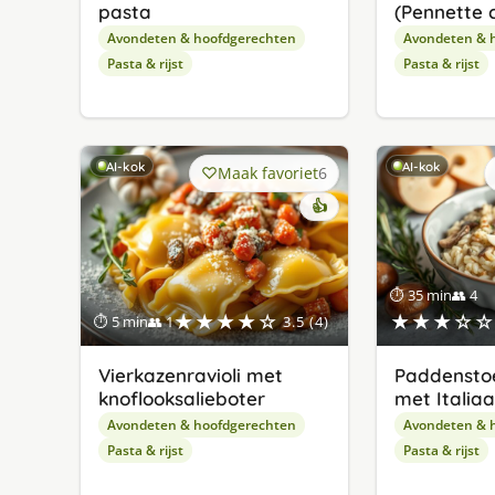
pasta
(Pennette 
Avondeten & hoofdgerechten
Avondeten & 
Pasta & rijst
Pasta & rijst
AI-kok
AI-kok
Maak favoriet
6
👍
⏱ 35 min
👥 4
★★★★☆
★★★☆☆
⏱ 5 min
👥 1
3.5 (4)
Vierkazenravioli met
Paddenstoe
knoflooksalieboter
met Italia
Avondeten & hoofdgerechten
Avondeten & 
Pasta & rijst
Pasta & rijst