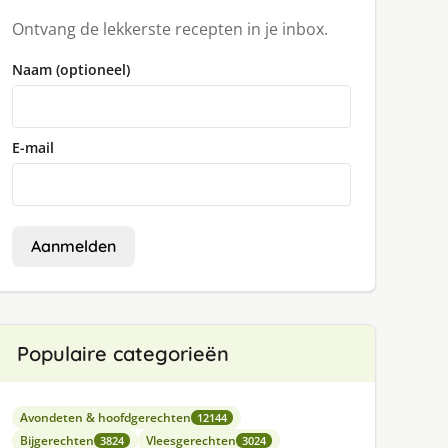
Ontvang de lekkerste recepten in je inbox.
Naam (optioneel)
E-mail
Aanmelden
Populaire categorieën
Avondeten & hoofdgerechten
12144
Bijgerechten
Vleesgerechten
3824
3024