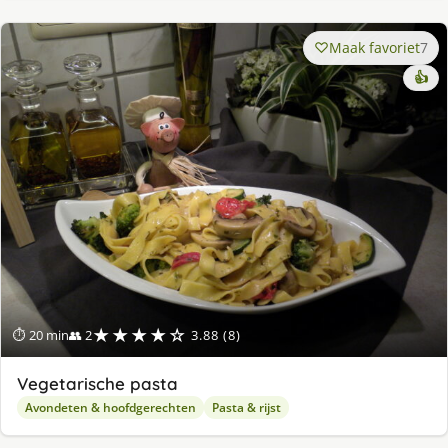
Maak favoriet
7
👍
★★★★☆
⏱ 20 min
👥 2
3.88 (8)
Vegetarische pasta
Avondeten & hoofdgerechten
Pasta & rijst