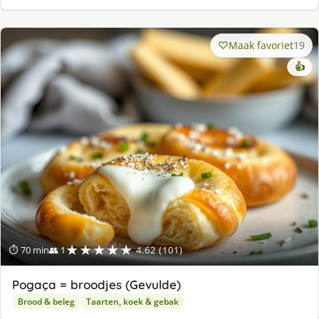
Maak favoriet
19
👍
★★★★★
⏱ 70 min
👥 1
4.62 (101)
Pogaça = broodjes (Gevulde)
Brood & beleg
Taarten, koek & gebak