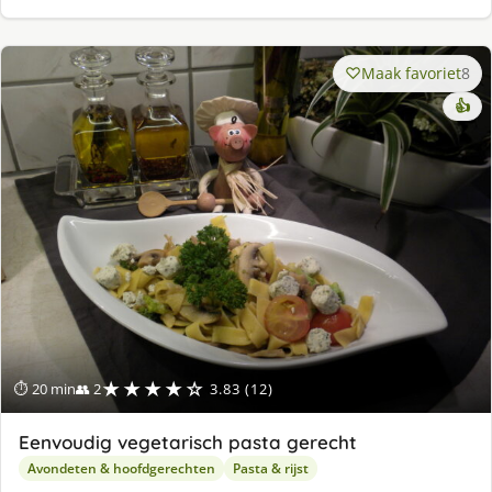
Maak favoriet
8
👍
★★★★☆
⏱ 20 min
👥 2
3.83 (12)
Eenvoudig vegetarisch pasta gerecht
Avondeten & hoofdgerechten
Pasta & rijst