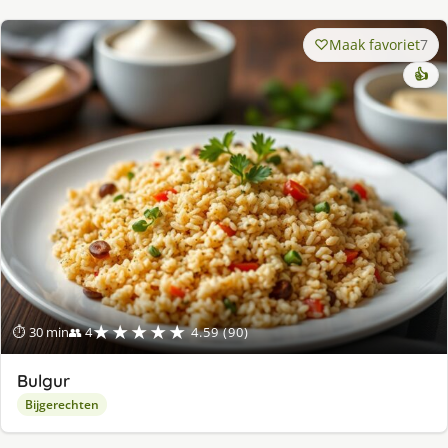
Maak favoriet
7
👍
★★★★★
⏱ 30 min
👥 4
4.59 (90)
Bulgur
Bijgerechten