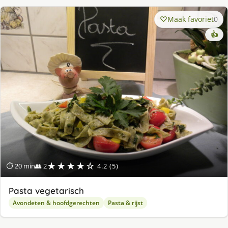
Maak favoriet
0
👍
★★★★☆
⏱ 20 min
👥 2
4.2 (5)
Pasta vegetarisch
Avondeten & hoofdgerechten
Pasta & rijst