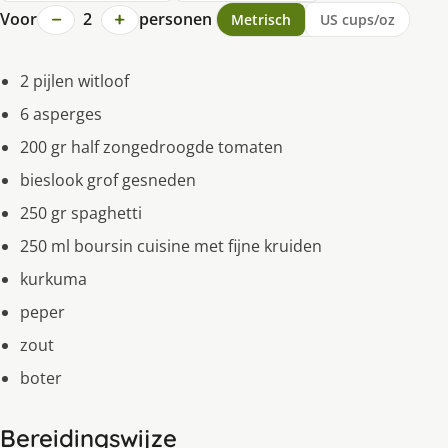
−
+
Voor
2
personen
Metrisch
US cups/oz
2 pijlen witloof
6 asperges
200 gr half zongedroogde tomaten
bieslook grof gesneden
250 gr spaghetti
250 ml boursin cuisine met fijne kruiden
kurkuma
peper
zout
boter
Bereidingswijze