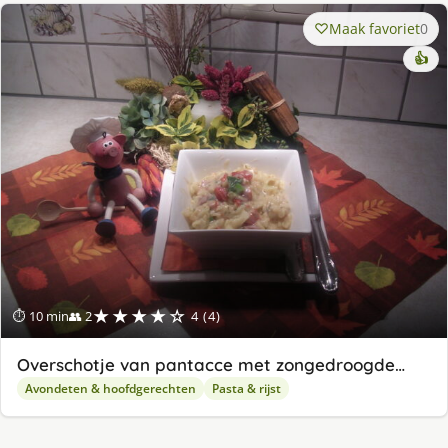
Maak favoriet
0
👍
★★★★☆
⏱ 10 min
👥 2
4 (4)
Overschotje van pantacce met zongedroogde…
Avondeten & hoofdgerechten
Pasta & rijst