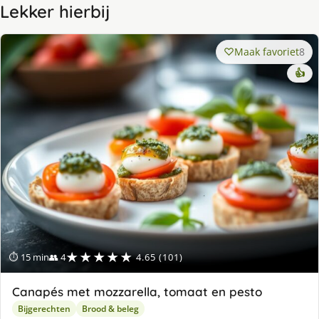
Lekker hierbij
Maak favoriet
8
👍
★★★★★
⏱ 15 min
👥 4
4.65 (101)
Canapés met mozzarella, tomaat en pesto
Bijgerechten
Brood & beleg