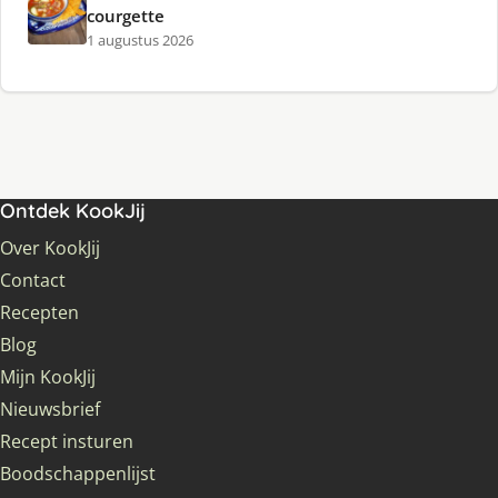
courgette
1 augustus 2026
Ontdek KookJij
Over KookJij
Contact
Recepten
Blog
Mijn KookJij
Nieuwsbrief
Recept insturen
Boodschappenlijst