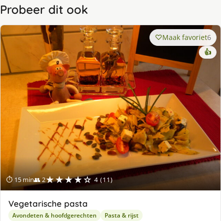
Probeer dit ook
Maak favoriet
6
👍
★★★★☆
⏱ 15 min
👥 2
4 (11)
Vegetarische pasta
Avondeten & hoofdgerechten
Pasta & rijst