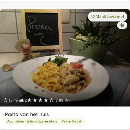
Maak favoriet
4
👍
★★★★☆
⏱ 15 min
👥 2
3.89 (9)
Pasta van het huis
Avondeten & hoofdgerechten
Pasta & rijst