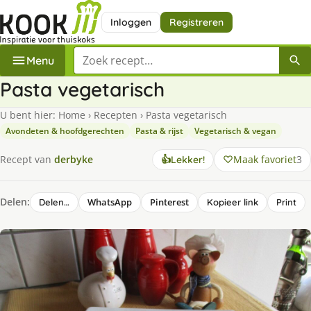
Inloggen
Registreren
Zoek een recept
Menu
Pasta vegetarisch
U bent hier:
Home
›
Recepten
›
Pasta vegetarisch
Avondeten & hoofdgerechten
Pasta & rijst
Vegetarisch & vegan
Maak favoriet
3
Recept van
derbyke
👍
Lekker!
Delen:
WhatsApp
Pinterest
Delen…
Kopieer link
Print