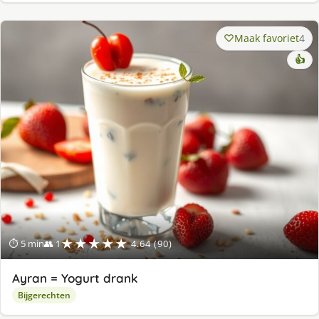
Maak favoriet
4
👍
★★★★★
⏱ 5 min
👥 1
4.64 (90)
Ayran = Yogurt drank
Bijgerechten