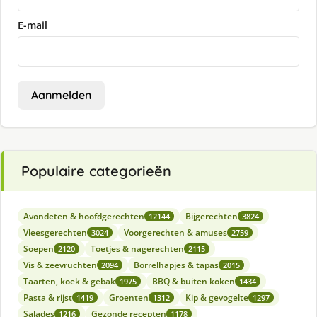
E-mail
Aanmelden
Populaire categorieën
Avondeten & hoofdgerechten
Bijgerechten
12144
3824
Vleesgerechten
Voorgerechten & amuses
3024
2759
Soepen
Toetjes & nagerechten
2120
2115
Vis & zeevruchten
Borrelhapjes & tapas
2094
2015
Taarten, koek & gebak
BBQ & buiten koken
1975
1434
Pasta & rijst
Groenten
Kip & gevogelte
1419
1312
1297
Salades
Gezonde recepten
1216
1178