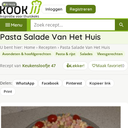
AI-kok
Inloggen
Registreren
Zoek een recept
Menu
Pasta Salade Van Het Huis
U bent hier:
Home
›
Recepten
›
Pasta Salade Van Het Huis
Avondeten & hoofdgerechten
Pasta & rijst
Salades
Vleesgerechten
Maak favoriet
0
Recept van
Keukensloofje 47
👍
Lekker!
Delen:
WhatsApp
Facebook
Pinterest
Kopieer link
Print