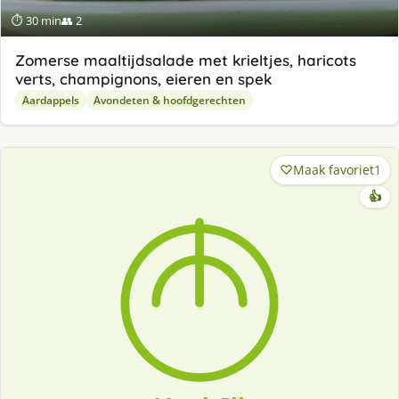
⏱ 30 min
👥 2
Zomerse maaltijdsalade met krieltjes, haricots
verts, champignons, eieren en spek
Aardappels
Avondeten & hoofdgerechten
Maak favoriet
1
👍