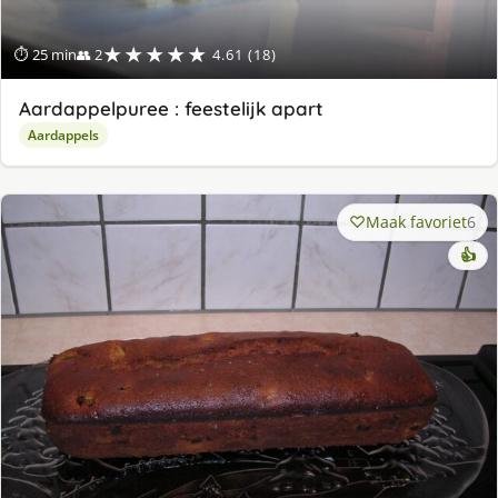
★★★★★
⏱ 25 min
👥 2
4.61 (18)
Aardappelpuree : feestelijk apart
Aardappels
Maak favoriet
6
👍