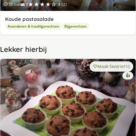
★★★★☆
⏱ 20 min
👥 8
4 (2)
Koude pastasalade
Avondeten & hoofdgerechten
Bijgerechten
Lekker hierbij
Maak favoriet
10
👍