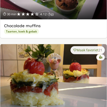
★★★★☆
⏱ 30 min
4.12 (52)
Chocolade muffins
Taarten, koek & gebak
Maak favoriet
21
👍