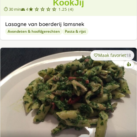
★☆☆☆☆
⏱ 30 min
👥 4
1.25 (4)
Lasagne van boerderij lamsnek
Avondeten & hoofdgerechten
Pasta & rijst
Maak favoriet
18
👍