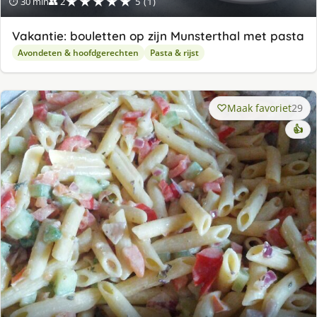
★★★★★
⏱ 30 min
👥 2
5 (1)
Vakantie: bouletten op zijn Munsterthal met pasta
Avondeten & hoofdgerechten
Pasta & rijst
Maak favoriet
29
👍