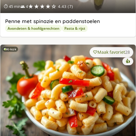
★★★★☆
⏱ 45 min
👥 4
4.43 (7)
Penne met spinazie en paddenstoelen
Avondeten & hoofdgerechten
Pasta & rijst
AI-kok
Maak favoriet
28
👍