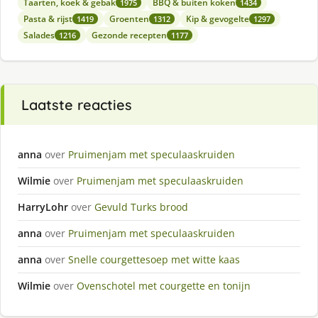
Taarten, koek & gebak
BBQ & buiten koken
1975
1434
Pasta & rijst
Groenten
Kip & gevogelte
1419
1312
1297
Salades
Gezonde recepten
1216
1177
Laatste reacties
anna
over
Pruimenjam met speculaaskruiden
Wilmie
over
Pruimenjam met speculaaskruiden
HarryLohr
over
Gevuld Turks brood
anna
over
Pruimenjam met speculaaskruiden
anna
over
Snelle courgettesoep met witte kaas
Wilmie
over
Ovenschotel met courgette en tonijn