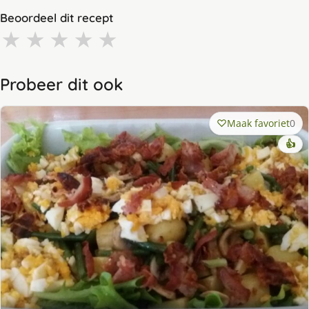
Beoordeel dit recept
★
★
★
★
★
Probeer dit ook
Maak favoriet
0
👍