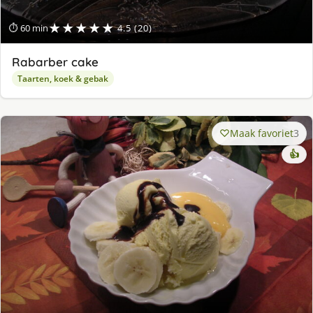
★★★★★
⏱ 60 min
4.5 (20)
Rabarber cake
Taarten, koek & gebak
Maak favoriet
3
👍