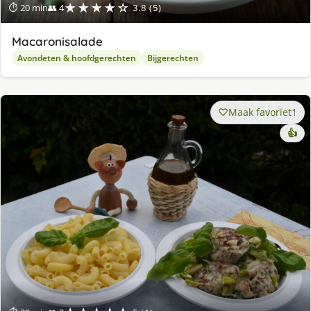
★★★★☆
⏱ 20 min
👥 4
3.8 (5)
Macaronisalade
Avondeten & hoofdgerechten
Bijgerechten
Maak favoriet
1
👍