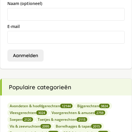
Naam (optioneel)
E-mail
Aanmelden
Populaire categorieën
Avondeten & hoofdgerechten
Bijgerechten
12144
3824
Vleesgerechten
Voorgerechten & amuses
3024
2759
Soepen
Toetjes & nagerechten
2120
2115
Vis & zeevruchten
Borrelhapjes & tapas
2095
2015