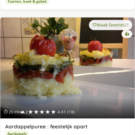
Taarten, koek & gebak
Maak favoriet
21
👍
★★★★★
⏱ 25 min
👥 2
4.61 (18)
Aardappelpuree : feestelijk apart
Aardappels