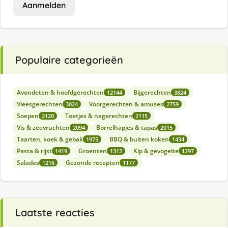
Aanmelden
Populaire categorieën
Avondeten & hoofdgerechten
Bijgerechten
12144
3824
Vleesgerechten
Voorgerechten & amuses
3024
2759
Soepen
Toetjes & nagerechten
2120
2115
Vis & zeevruchten
Borrelhapjes & tapas
2094
2015
Taarten, koek & gebak
BBQ & buiten koken
1975
1434
Pasta & rijst
Groenten
Kip & gevogelte
1419
1312
1297
Salades
Gezonde recepten
1216
1177
Laatste reacties