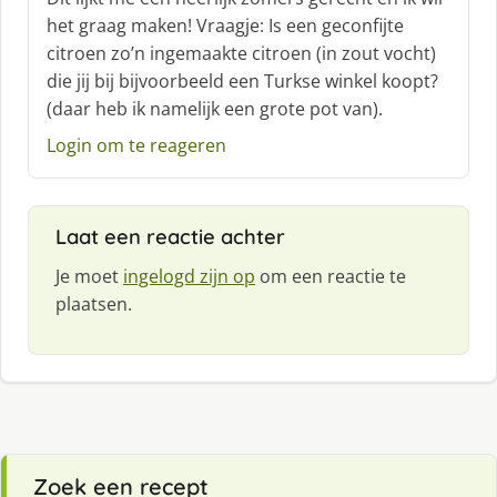
h
het graag maken! Vraagje: Is een geconfijte
r
citroen zo’n ingemaakte citroen (in zout vocht)
e
die jij bij bijvoorbeeld een Turkse winkel koopt?
e
f
(daar heb ik namelijk een grote pot van).
:
Login om te reageren
Laat een reactie achter
Je moet
ingelogd zijn op
om een reactie te
plaatsen.
Zoek een recept