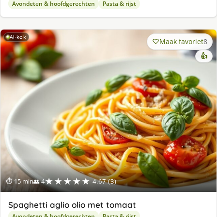
Avondeten & hoofdgerechten
Pasta & rijst
AI-kok
Maak favoriet
8
👍
★★★★★
⏱ 15 min
👥 4
4.67 (3)
Spaghetti aglio olio met tomaat
Avondeten & hoofdgerechten
Pasta & rijst