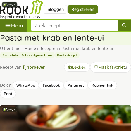
AI-kok
AI-kok
AI-kok
AI-kok
AI-kok
AI-kok
Inloggen
Registreren
Zoek een recept
Menu
Pasta met krab en lente-ui
U bent hier:
Home
›
Recepten
›
Pasta met krab en lente-ui
Avondeten & hoofdgerechten
Pasta & rijst
Maak favoriet
3
Recept van
fijnproever
👍
Lekker!
Delen:
WhatsApp
Facebook
Pinterest
Kopieer link
Print
AI-kok