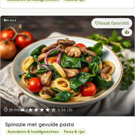
AI-kok
Maak favoriet
8
👍
★★★★☆
⏱ 30 min
👥 2
3.56 (9)
Spinazie met gevulde pasta
Avondeten & hoofdgerechten
Pasta & rijst