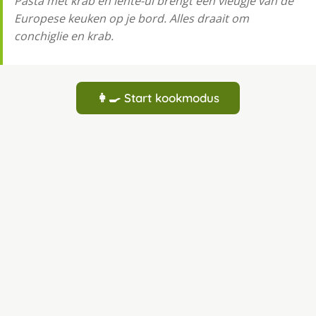
Pasta met krab en lente-ui brengt een vleugje van de
Europese keuken op je bord. Alles draait om
conchiglie en krab.
👩‍🍳 Start kookmodus