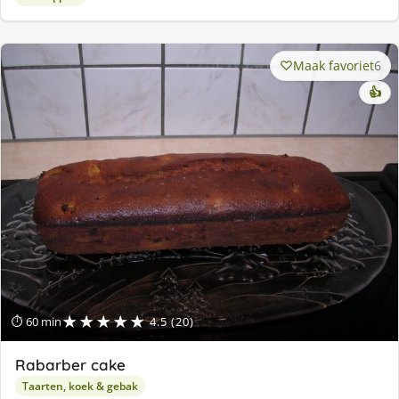
Maak favoriet
6
👍
★★★★★
⏱ 60 min
4.5 (20)
Rabarber cake
Taarten, koek & gebak