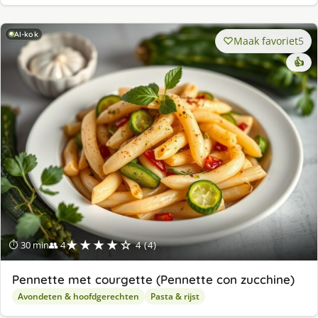
AI-kok
Maak favoriet
5
👍
★★★★☆
⏱ 30 min
👥 4
4 (4)
Pennette met courgette (Pennette con zucchine)
Avondeten & hoofdgerechten
Pasta & rijst