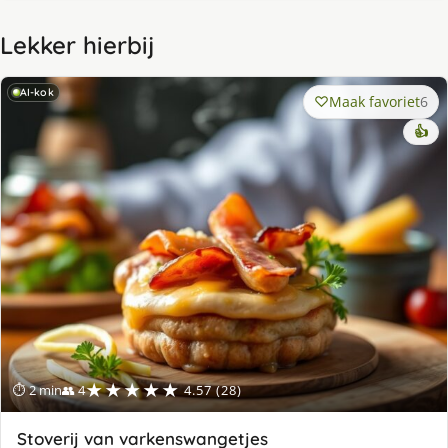
Lekker hierbij
AI-kok
Maak favoriet
6
👍
★★★★★
⏱ 2 min
👥 4
4.57 (28)
Stoverij van varkenswangetjes