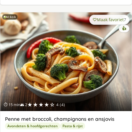
AI-kok
Maak favoriet
7
👍
★★★★☆
⏱ 15 min
👥 2
4 (4)
Penne met broccoli, champignons en ansjovis
Avondeten & hoofdgerechten
Pasta & rijst