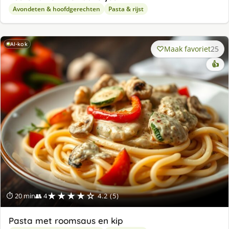
Avondeten & hoofdgerechten
Pasta & rijst
AI-kok
Maak favoriet
25
👍
★★★★☆
⏱ 20 min
👥 4
4.2 (5)
Pasta met roomsaus en kip