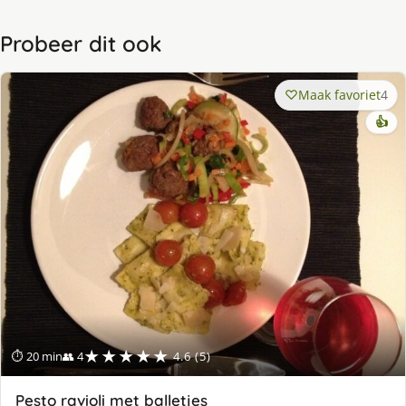
Probeer dit ook
Maak favoriet
4
👍
★★★★★
⏱ 20 min
👥 4
4.6 (5)
Pesto ravioli met balletjes