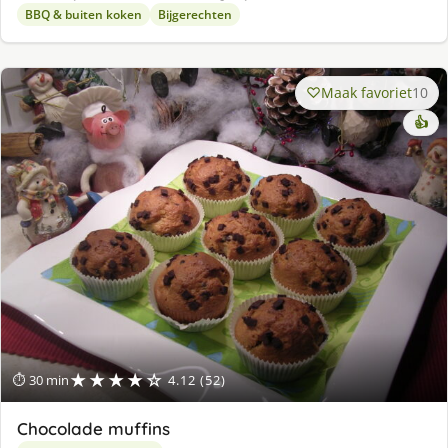
BBQ & buiten koken
Bijgerechten
Maak favoriet
10
👍
★★★★☆
⏱ 30 min
4.12 (52)
Chocolade muffins