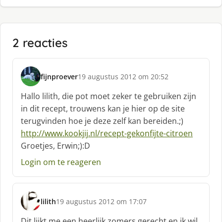
2 reacties
fijnproever
19 augustus 2012 om 20:52
s
c
Hallo lilith, die pot moet zeker te gebruiken zijn
h
in dit recept, trouwens kan je hier op de site
r
terugvinden hoe je deze zelf kan bereiden.;)
e
http://www.kookjij.nl/recept-gekonfijte-citroen
e
f
Groetjes, Erwin;):D
:
Login om te reageren
lilith
19 augustus 2012 om 17:07
s
c
Dit lijkt me een heerlijk zomers gerecht en ik wil