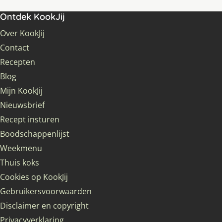
Ontdek KookJij
Over KookJij
Contact
Recepten
Blog
Mijn KookJij
Nieuwsbrief
Recept insturen
Boodschappenlijst
Weekmenu
Thuis koks
Cookies op KookJij
Gebruikersvoorwaarden
Disclaimer en copyright
Privacyverklaring