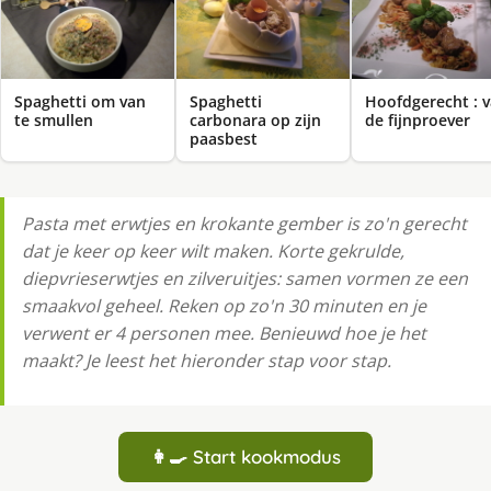
Spaghetti om van
Spaghetti
Hoofdgerecht : 
te smullen
carbonara op zijn
de fijnproever
paasbest
Pasta met erwtjes en krokante gember is zo'n gerecht
dat je keer op keer wilt maken. Korte gekrulde,
diepvrieserwtjes en zilveruitjes: samen vormen ze een
smaakvol geheel. Reken op zo'n 30 minuten en je
verwent er 4 personen mee. Benieuwd hoe je het
maakt? Je leest het hieronder stap voor stap.
👩‍🍳 Start kookmodus