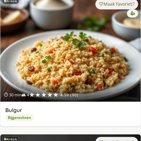
AI-kok
Maak favoriet
7
👍
★★★★★
⏱ 30 min
👥 4
4.59 (90)
Bulgur
Bijgerechten
AI-kok