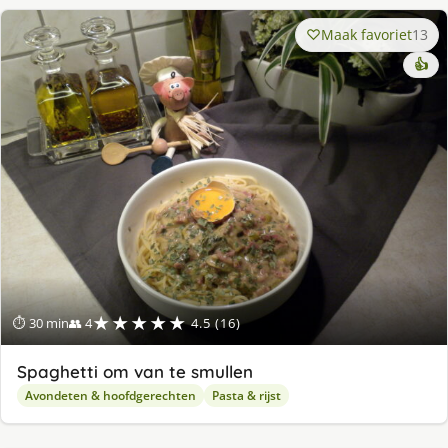
Maak favoriet
13
👍
★★★★★
⏱ 30 min
👥 4
4.5 (16)
Spaghetti om van te smullen
Avondeten & hoofdgerechten
Pasta & rijst