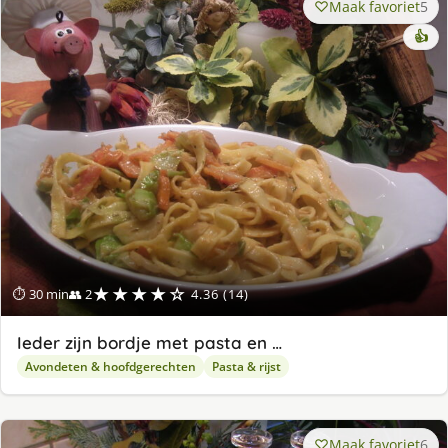
Maak favoriet
5
👍
★★★★☆
⏱ 30 min
👥 2
4.36 (14)
Ieder zijn bordje met pasta en …
Avondeten & hoofdgerechten
Pasta & rijst
Maak favoriet
6