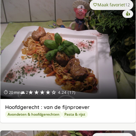
Maak favoriet
12
👍
★★★★☆
⏱ 20 min
👥 2
4.24 (17)
Hoofdgerecht : van de fijnproever
Avondeten & hoofdgerechten
Pasta & rijst