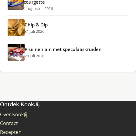
courgette
1 augustus 2026
Chip & Dip
31 juli 2026
Pruimenjam met speculaaskruiden
28 juli 2026
Ontdek KookJij
Over KookJij
Contact
Recepten