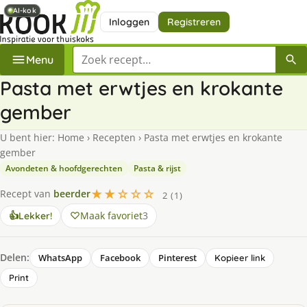
AI-kok
AI-kok
Inloggen
Registreren
Zoek een recept
Menu
Pasta met erwtjes en krokante
gember
U bent hier:
Home
›
Recepten
›
Pasta met erwtjes en krokante
gember
Avondeten & hoofdgerechten
Pasta & rijst
★★☆☆☆
Recept van
beerder
2 (1)
Maak favoriet
3
👍
Lekker!
Delen:
WhatsApp
Facebook
Pinterest
Kopieer link
Print