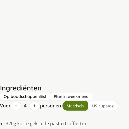
Ingrediënten
Op boodschappenlijst
Plan in weekmenu
−
+
Voor
4
personen
Metrisch
US cups/oz
320g korte gekrulde pasta (troffiette)