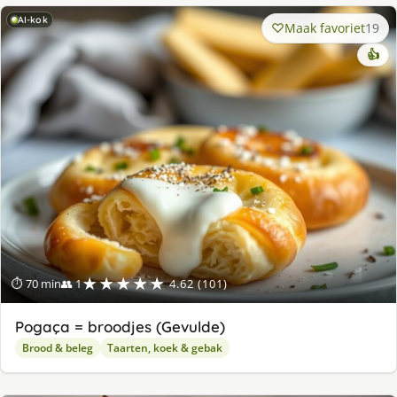
AI-kok
Maak favoriet
19
👍
★★★★★
⏱ 70 min
👥 1
4.62 (101)
Pogaça = broodjes (Gevulde)
Brood & beleg
Taarten, koek & gebak