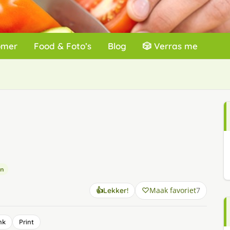
omer
Food & Foto’s
Blog
🎲 Verras me
en
Maak favoriet
7
👍
Lekker!
nk
Print