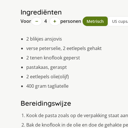
Ingrediënten
−
+
Voor
4
personen
Metrisch
US cups
2 blikjes ansjovis
verse peterselie, 2 eetlepels gehakt
2 tenen knoflook geperst
pastakaas, geraspt
2 eetlepels olie(olijf)
400 gram tagliatelle
Bereidingswijze
Kook de pasta zoals op de verpakking staat aa
Bak de knoflook in de olie en doe de gehakte pet