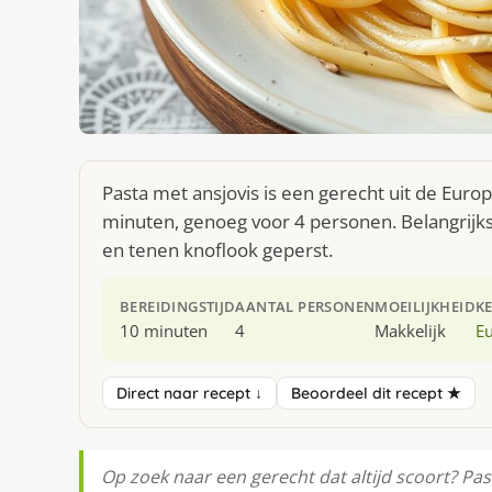
Pasta met ansjovis is een gerecht uit de Eur
minuten, genoeg voor 4 personen. Belangrijkste
en tenen knoflook geperst.
BEREIDINGSTIJD
AANTAL PERSONEN
MOEILIJKHEID
K
10 minuten
4
Makkelijk
E
Direct naar recept ↓
Beoordeel dit recept ★
Op zoek naar een gerecht dat altijd scoort? Past