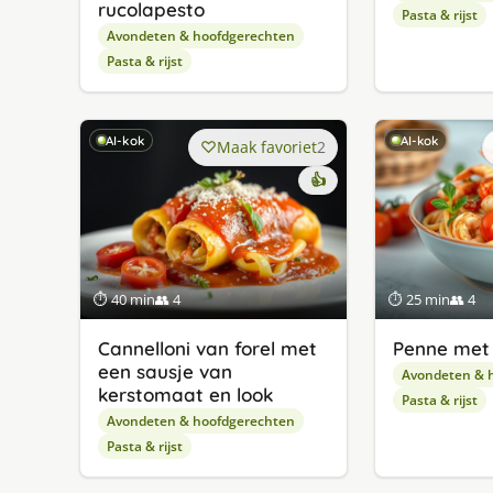
rucolapesto
Pasta & rijst
Avondeten & hoofdgerechten
Pasta & rijst
AI-kok
AI-kok
Maak favoriet
2
👍
⏱ 40 min
👥 4
⏱ 25 min
👥 4
Cannelloni van forel met
Penne met 
een sausje van
Avondeten & 
kerstomaat en look
Pasta & rijst
Avondeten & hoofdgerechten
Pasta & rijst