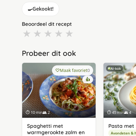
🍳
Gekookt!
Beoordeel dit recept
★
★
★
★
★
Probeer dit ook
AI-kok
Maak favoriet
0
👍
⏱ 10 min
👥 2
⏱ 45 min
👥 4
Spaghetti met
Pasta met
warmgerookte zalm en
Avondeten & 