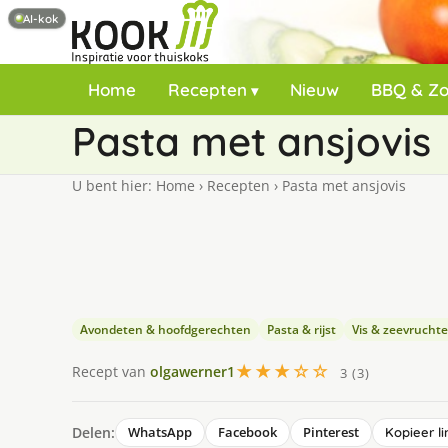
AI-kok
Home
Recepten
Nieuw
BBQ & Z
Pasta met ansjovis
U bent hier:
Home
›
Recepten
›
Pasta met ansjovis
Avondeten & hoofdgerechten
Pasta & rijst
Vis & zeevrucht
★★★☆☆
Recept van
olgawerner1
3 (3)
Delen:
WhatsApp
Facebook
Pinterest
Kopieer li