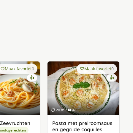
Maak favoriet
0
Maak favoriet
0
👍
👍
⏱ 20 min
👥 4
 Zeevruchten
Pasta met preiroomsaus
en gegrilde coquilles
hoofdgerechten