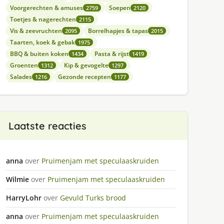
Voorgerechten & amuses
Soepen
2759
2120
Toetjes & nagerechten
2115
Vis & zeevruchten
Borrelhapjes & tapas
2095
2015
Taarten, koek & gebak
1975
BBQ & buiten koken
Pasta & rijst
1434
1419
Groenten
Kip & gevogelte
1312
1297
Salades
Gezonde recepten
1216
1177
Laatste reacties
anna
over
Pruimenjam met speculaaskruiden
Wilmie
over
Pruimenjam met speculaaskruiden
HarryLohr
over
Gevuld Turks brood
anna
over
Pruimenjam met speculaaskruiden