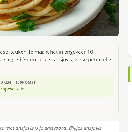
opese keuken. Je maakt het in ongeveer 10
 ingrediënten: blikjes ansjovis, verse peterselie
EUKEN
HERKOMST
uropese
Italie
a met ansjovis is je antwoord. Blikjes ansjovis,