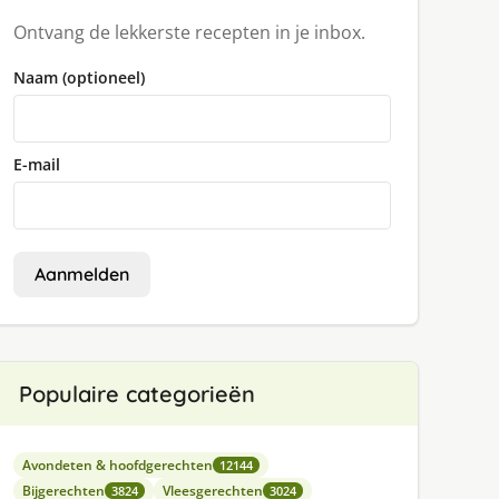
Ontvang de lekkerste recepten in je inbox.
Naam (optioneel)
E-mail
Aanmelden
Populaire categorieën
Avondeten & hoofdgerechten
12144
Bijgerechten
Vleesgerechten
3824
3024