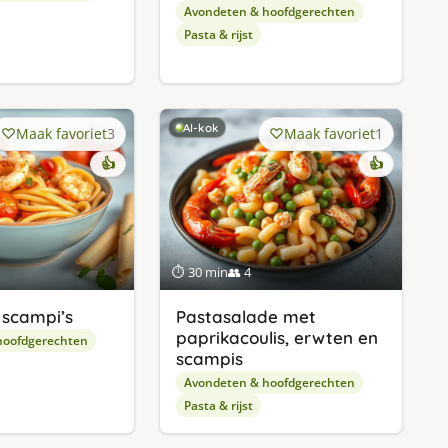
Avondeten & hoofdgerechten
Pasta & rijst
AI-kok
Maak favoriet
3
Maak favoriet
1
👍
👍
⏱ 30 min
👥 4
scampi’s
Pastasalade met
paprikacoulis, erwten en
hoofdgerechten
scampis
Avondeten & hoofdgerechten
Pasta & rijst