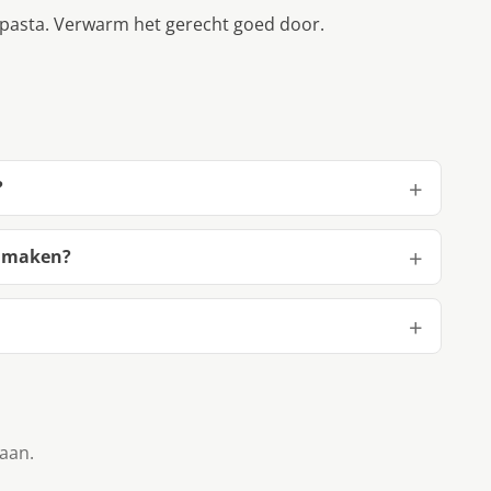
e pasta. Verwarm het gerecht goed door.
?
e maken?
taan.