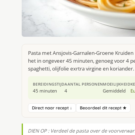
Pasta met Ansjovis-Garnalen-Groene Kruiden 
het in ongeveer 45 minuten, genoeg voor 4 per
spaghetti, olijfolie exrtra virgine en koriander.
BEREIDINGSTIJD
AANTAL PERSONEN
MOEILIJKHEID
K
45 minuten
4
Gemiddeld
E
Direct naar recept ↓
Beoordeel dit recept ★
DIEN OP : Verdeel de pasta over de voorverwa