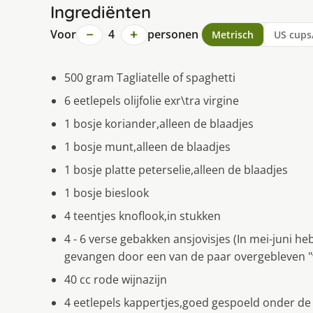
Ingrediënten
−
+
Voor
4
personen
Metrisch
US cups
500 gram Tagliatelle of spaghetti
6 eetlepels olijfolie exr\tra virgine
1 bosje koriander,alleen de blaadjes
1 bosje munt,alleen de blaadjes
1 bosje platte peterselie,alleen de blaadjes
1 bosje bieslook
4 teentjes knoflook,in stukken
4 - 6 verse gebakken ansjovisjes (In mei-juni 
gevangen door een van de paar overgebleven "we
40 cc rode wijnazijn
4 eetlepels kappertjes,goed gespoeld onder de