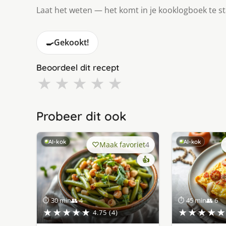
Laat het weten — het komt in je kooklogboek te s
🍳
Gekookt!
Beoordeel dit recept
★
★
★
★
★
Probeer dit ook
AI-kok
AI-kok
Maak favoriet
4
👍
⏱ 30 min
👥 4
⏱ 45 min
👥 6
★★★★★
★★★★★
4.75 (4)