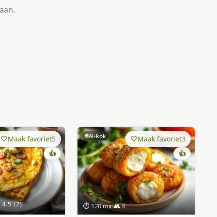
taan.
AI-kok
Maak favoriet
5
Maak favoriet
3
👍
👍
4.5 (2)
⏱ 120 min
👥 4