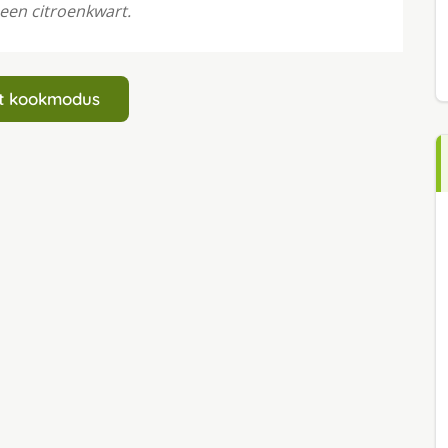
 een citroenkwart.
art kookmodus