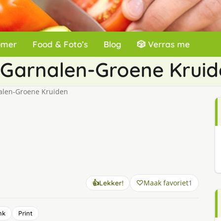
omer
Food & Foto’s
Blog
🎲 Verras me
-Garnalen-Groene Krui
alen-Groene Kruiden
Maak favoriet
1
👍
Lekker!
nk
Print