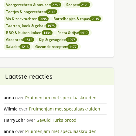
Voorgerechten & amuses
Soepen
2759
2120
Toetjes & nagerechten
2115
Vis & zeevruchten
Borrelhapjes & tapas
2095
2015
Taarten, koek & gebak
1975
BBQ & buiten koken
Pasta & rijst
1434
1419
Groenten
Kip & gevogelte
1312
1297
Salades
Gezonde recepten
1216
1177
Laatste reacties
anna
over
Pruimenjam met speculaaskruiden
Wilmie
over
Pruimenjam met speculaaskruiden
HarryLohr
over
Gevuld Turks brood
anna
over
Pruimenjam met speculaaskruiden