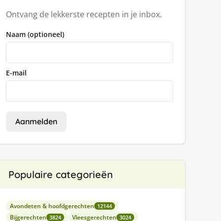
Ontvang de lekkerste recepten in je inbox.
Naam (optioneel)
E-mail
Aanmelden
Populaire categorieën
Avondeten & hoofdgerechten
12144
Bijgerechten
Vleesgerechten
3824
3024