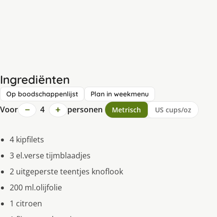
Ingrediënten
Op boodschappenlijst
Plan in weekmenu
−
+
Voor
4
personen
Metrisch
US cups/oz
4 kipfilets
3 el.verse tijmblaadjes
2 uitgeperste teentjes knoflook
200 ml.olijfolie
1 citroen