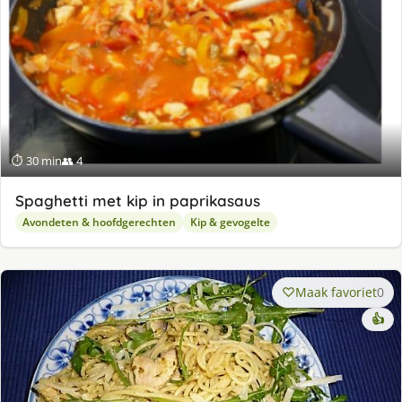
⏱ 30 min
👥 4
Spaghetti met kip in paprikasaus
Avondeten & hoofdgerechten
Kip & gevogelte
Maak favoriet
0
👍