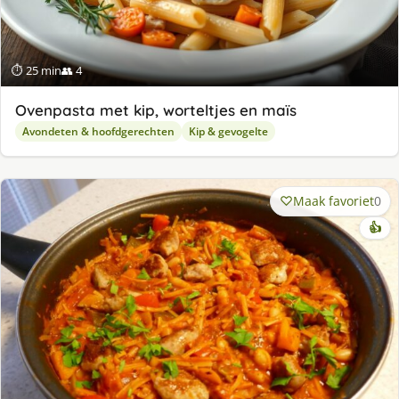
⏱ 25 min
👥 4
Ovenpasta met kip, worteltjes en maïs
Avondeten & hoofdgerechten
Kip & gevogelte
Maak favoriet
0
👍