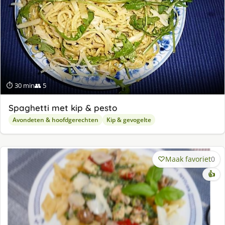
⏱ 30 min
👥 5
Spaghetti met kip & pesto
Avondeten & hoofdgerechten
Kip & gevogelte
Maak favoriet
0
👍