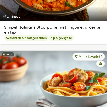
⏱ 2 min
👥 2
Simpel Italiaans Stoofpotje met linguine, groente
en kip
Avondeten & hoofdgerechten
Kip & gevogelte
AI-kok
Maak favoriet
2
👍