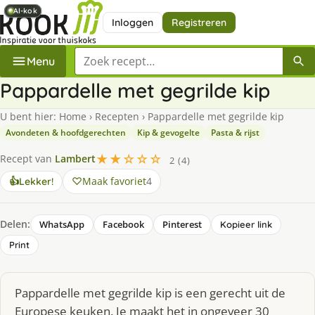
AI-kok
AI-kok
AI-kok
Inloggen
Registreren
Zoek een recept
Menu
Pappardelle met gegrilde kip
U bent hier:
Home
›
Recepten
›
Pappardelle met gegrilde kip
Avondeten & hoofdgerechten
Kip & gevogelte
Pasta & rijst
★★☆☆☆
Recept van
Lambert
2 (4)
Maak favoriet
4
👍
Lekker!
Delen:
WhatsApp
Facebook
Pinterest
Kopieer link
Print
Pappardelle met gegrilde kip is een gerecht uit de
Europese keuken. Je maakt het in ongeveer 30