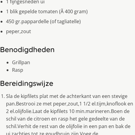
1 fijngesneden ui
1 blik gepelde tomaten (Ã 400 gram)
450 gr.pappardelle (of tagliatelle)
peper,zout
Benodigdheden
Grillpan
Rasp
Bereidingswijze
Sla de kipfilets plat met de achterkant van een stevige
pan.Bestrooi ze met peper,zout,1 1/2 el.tijm,knoflook en
2 el.olijfolie.Laat de kipfilets 10 min.marineren.Boen de
schil van de citroen en rasp het gele gedeelte van de
schil.Verhit de rest van de olijfolie in een pan en bak de
ui zachtjes tot ze goudbruin zijn.Voeg de