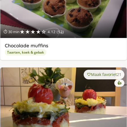
★★★★☆
⏱ 30 min
4.12 (52)
Chocolade muffins
Taarten, koek & gebak
Maak favoriet
21
👍