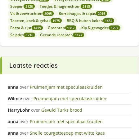
Soepen
Toetjes & nagerechten
2120
2115
Vis & zeevruchten
Borrelhapjes & tapas
2095
2015
Taarten, koek & gebak
BBQ & buiten koken
1975
1434
Pasta & rijst
Groenten
Kip & gevogelte
1419
1312
1297
Salades
Gezonde recepten
1216
1177
Laatste reacties
anna
over
Pruimenjam met speculaaskruiden
Wilmie
over
Pruimenjam met speculaaskruiden
HarryLohr
over
Gevuld Turks brood
anna
over
Pruimenjam met speculaaskruiden
anna
over
Snelle courgettesoep met witte kaas