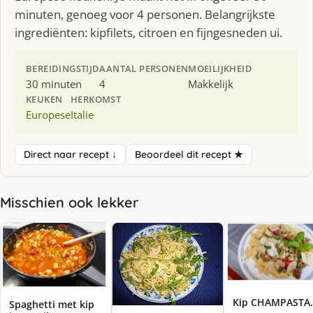
minuten, genoeg voor 4 personen. Belangrijkste
ingrediënten: kipfilets, citroen en fijngesneden ui.
BEREIDINGSTIJD
AANTAL PERSONEN
MOEILIJKHEID
30 minuten
4
Makkelijk
KEUKEN
HERKOMST
Europese
Italie
Direct naar recept ↓
Beoordeel dit recept ★
Misschien ook lekker
Kip CHAMPASTA
Spaghetti met kip