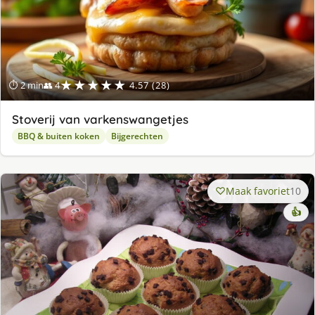
★★★★★
⏱ 2 min
👥 4
4.57 (28)
Stoverij van varkenswangetjes
BBQ & buiten koken
Bijgerechten
Maak favoriet
10
👍