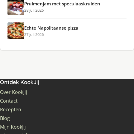
Pruimenjam met speculaaskruiden
28 juli 2026
Echte Napolitaanse pizza
27 juli 2026
Ontdek KookJij
Over KookJij
Contact
Recepten
Blog
Mijn KookJij