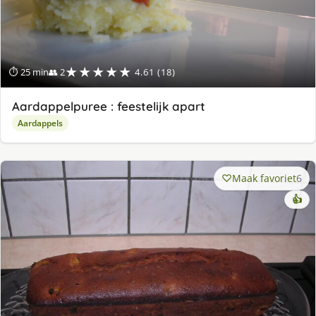
★★★★★
⏱ 25 min
👥 2
4.61 (18)
Aardappelpuree : feestelijk apart
Aardappels
Maak favoriet
6
👍