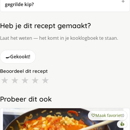
gegrilde kip?
Heb je dit recept gemaakt?
Laat het weten — het komt in je kooklogboek te staan.
🍳
Gekookt!
Beoordeel dit recept
★
★
★
★
★
Probeer dit ook
Maak favoriet
0
👍