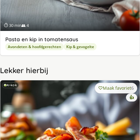
⏱ 30 min
👥 4
Pasta en kip in tomatensaus
Avondeten & hoofdgerechten
Kip & gevogelte
Lekker hierbij
AI-kok
Maak favoriet
6
👍