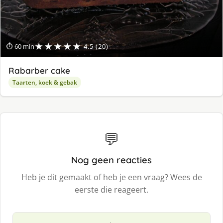
★★★★★
⏱ 60 min
4.5 (20)
Rabarber cake
Taarten, koek & gebak
💬
Nog geen reacties
Heb je dit gemaakt of heb je een vraag? Wees de
eerste die reageert.