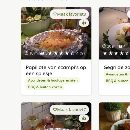
Maak favoriet
8
👍
⏱ 30 min
👥 4
★★★★☆
★★★★☆
⏱ 10 min
👥 3
4 (9)
Papillote van scampi’s op
Gegrilde z
een spiesje
Avondeten & 
Avondeten & hoofdgerechten
BBQ & buiten
BBQ & buiten koken
Maak favoriet
7
👍