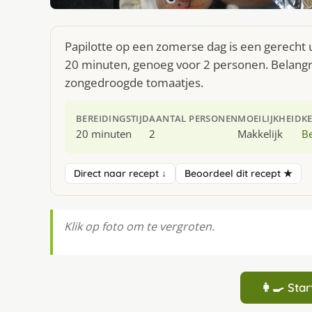
Papilotte op een zomerse dag is een gerecht 
20 minuten, genoeg voor 2 personen. Belangrij
zongedroogde tomaatjes.
BEREIDINGSTIJD
AANTAL PERSONEN
MOEILIJKHEID
K
20 minuten
2
Makkelijk
Be
Direct naar recept ↓
Beoordeel dit recept ★
Klik op foto om te vergroten.
👩‍🍳 St