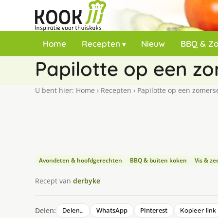
Home
Recepten
Nieuw
BBQ & Z
Papilotte op een z
U bent hier:
Home
›
Recepten
›
Papilotte op een zomers
Avondeten & hoofdgerechten
BBQ & buiten koken
Vis & z
Recept van
derbyke
Delen:
WhatsApp
Pinterest
Delen…
Kopieer link