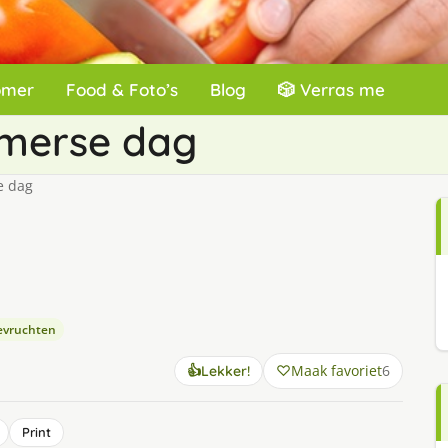
omer
Food & Foto’s
Blog
🎲 Verras me
omerse dag
e dag
eevruchten
Maak favoriet
6
👍
Lekker!
Print