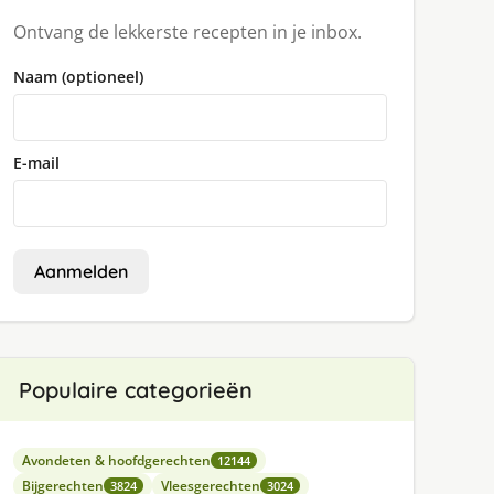
Ontvang de lekkerste recepten in je inbox.
Naam (optioneel)
E-mail
Aanmelden
Populaire categorieën
Avondeten & hoofdgerechten
12144
Bijgerechten
Vleesgerechten
3824
3024