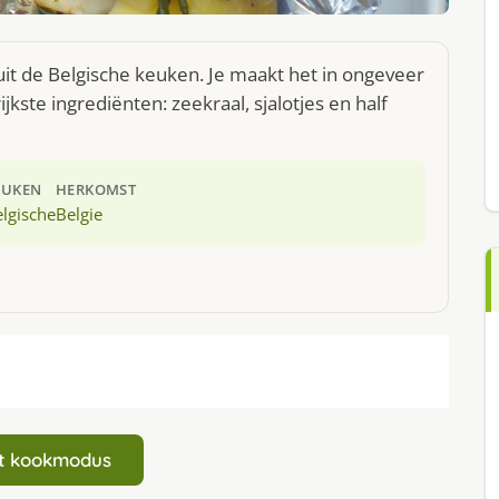
uit de Belgische keuken. Je maakt het in ongeveer
kste ingrediënten: zeekraal, sjalotjes en half
EUKEN
HERKOMST
lgische
Belgie
art kookmodus