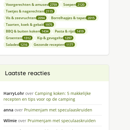
Voorgerechten & amuses
Soepen
2759
2120
Toetjes & nagerechten
2115
Vis & zeevruchten
Borrelhapjes & tapas
2094
2015
Taarten, koek & gebak
1975
BBQ & buiten koken
Pasta & rijst
1434
1419
Groenten
Kip & gevogelte
1312
1297
Salades
Gezonde recepten
1216
1177
Laatste reacties
HarryLohr
over
Camping koken: 5 makkelijke
recepten en tips voor op de camping
anna
over
Pruimenjam met speculaaskruiden
Wilmie
over
Pruimenjam met speculaaskruiden