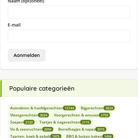
Naam (optioneel)
E-mail
Aanmelden
Populaire categorieën
Avondeten & hoofdgerechten
Bijgerechten
12144
3824
Vleesgerechten
Voorgerechten & amuses
3024
2759
Soepen
Toetjes & nagerechten
2120
2115
Vis & zeevruchten
Borrelhapjes & tapas
2094
2015
Taarten, koek & gebak
BBQ & buiten koken
1975
1434