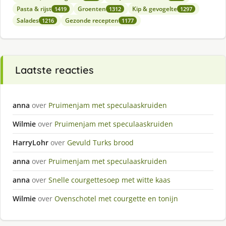
Pasta & rijst
Groenten
Kip & gevogelte
1419
1312
1297
Salades
Gezonde recepten
1216
1177
Laatste reacties
anna
over
Pruimenjam met speculaaskruiden
Wilmie
over
Pruimenjam met speculaaskruiden
HarryLohr
over
Gevuld Turks brood
anna
over
Pruimenjam met speculaaskruiden
anna
over
Snelle courgettesoep met witte kaas
Wilmie
over
Ovenschotel met courgette en tonijn