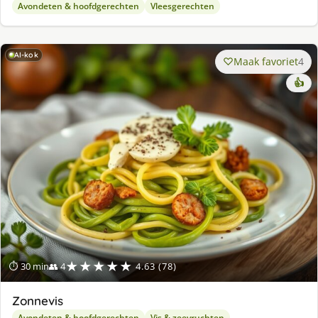
Avondeten & hoofdgerechten
Vleesgerechten
AI-kok
Maak favoriet
4
👍
★★★★★
⏱ 30 min
👥 4
4.63 (78)
Zonnevis
Avondeten & hoofdgerechten
Vis & zeevruchten