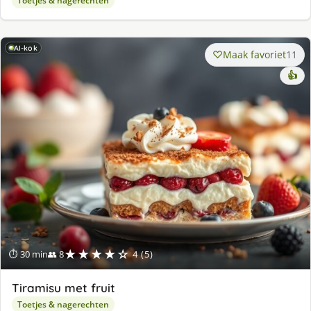
Toetjes & nagerechten
AI-kok
Maak favoriet
11
👍
★★★★☆
⏱ 30 min
👥 8
4 (5)
Tiramisu met fruit
Toetjes & nagerechten