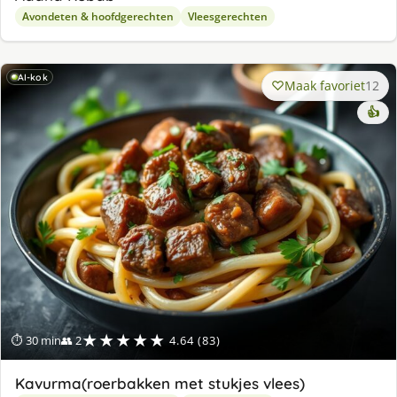
Avondeten & hoofdgerechten
Vleesgerechten
AI-kok
Maak favoriet
12
👍
★★★★★
⏱ 30 min
👥 2
4.64 (83)
Kavurma(roerbakken met stukjes vlees)