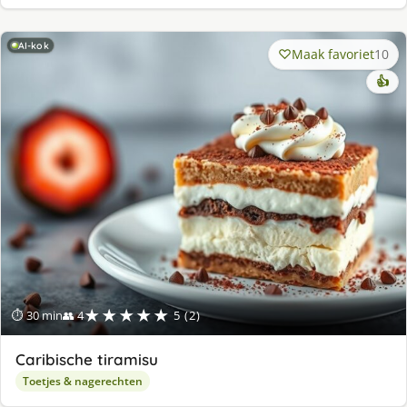
AI-kok
Maak favoriet
10
👍
★★★★★
⏱ 30 min
👥 4
5 (2)
Caribische tiramisu
Toetjes & nagerechten