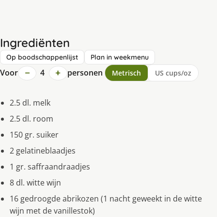
Ingrediënten
Op boodschappenlijst
Plan in weekmenu
−
+
Voor
4
personen
Metrisch
US cups/oz
2.5 dl. melk
2.5 dl. room
150 gr. suiker
2 gelatineblaadjes
1 gr. saffraandraadjes
8 dl. witte wijn
16 gedroogde abrikozen (1 nacht geweekt in de witte
wijn met de vanillestok)