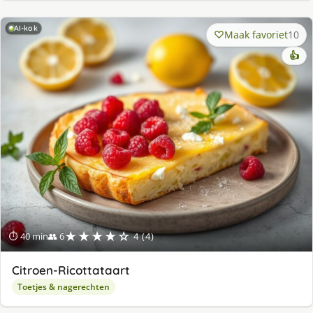
AI-kok
Maak favoriet
10
👍
★★★★☆
⏱ 40 min
👥 6
4 (4)
Citroen-Ricottataart
Toetjes & nagerechten