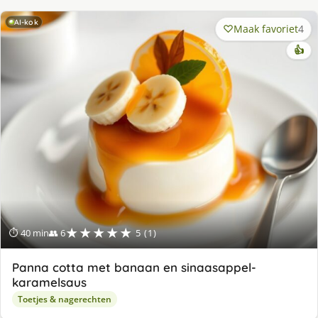
AI-kok
Maak favoriet
4
👍
★★★★★
⏱ 40 min
👥 6
5 (1)
Panna cotta met banaan en sinaasappel-
karamelsaus
Toetjes & nagerechten