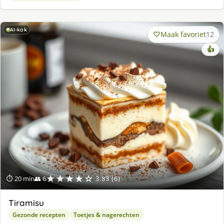
AI-kok
Maak favoriet
12
👍
★★★★☆
⏱ 20 min
👥 6
3.83 (6)
Tiramisu
Gezonde recepten
Toetjes & nagerechten