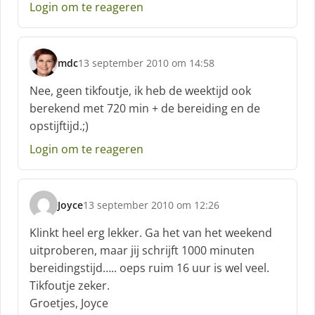
Login om te reageren
r
e
e
f
mdc
13 september 2010 om 14:58
:
s
c
Nee, geen tikfoutje, ik heb de weektijd ook
h
berekend met 720 min + de bereiding en de
r
opstijftijd.;)
e
e
Login om te reageren
f
:
Joyce
13 september 2010 om 12:26
s
c
Klinkt heel erg lekker. Ga het van het weekend
h
uitproberen, maar jij schrijft 1000 minuten
r
bereidingstijd….. oeps ruim 16 uur is wel veel.
e
Tikfoutje zeker.
e
f
Groetjes, Joyce