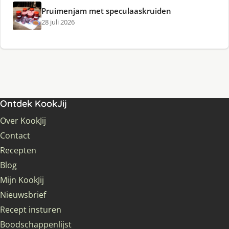
Pruimenjam met speculaaskruiden
28 juli 2026
Ontdek KookJij
Over KookJij
Contact
Recepten
Blog
Mijn KookJij
Nieuwsbrief
Recept insturen
Boodschappenlijst