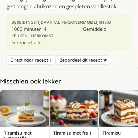
gedroogde abrikozen en gespleten vanillestok.
BEREIDINGSTIJD
AANTAL PERSONEN
MOEILIJKHEID
1000 minuten
4
Gemiddeld
KEUKEN
HERKOMST
Europese
Italie
Direct naar recept ↓
Beoordeel dit recept ★
Misschien ook lekker
Tiramisu met
Tiramisu met fruit
Tiramisu