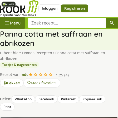
AI-kok
AI-kok
AI-kok
AI-kok
AI-kok
AI-kok
AI-kok
AI-kok
Inloggen
Registreren
Zoek een recept
Menu
Panna cotta met saffraan en
abrikozen
U bent hier:
Home
›
Recepten
›
Panna cotta met saffraan en
abrikozen
Toetjes & nagerechten
★☆☆☆☆
Recept van
mdc
1.25 (4)
Maak favoriet
1
👍
Lekker!
Delen:
WhatsApp
Facebook
Pinterest
Kopieer link
Print