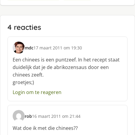
4 reacties
mdc
17 maart 2011 om 19:30
s
c
Een chinees is een puntzeef. In het recept staat
h
duidelijk dat je de abrikozensaus door een
r
chinees zeeft.
e
groetjes;)
e
f
Login om te reageren
:
rob
16 maart 2011 om 21:44
s
c
Wat doe ik met die chinees??
h