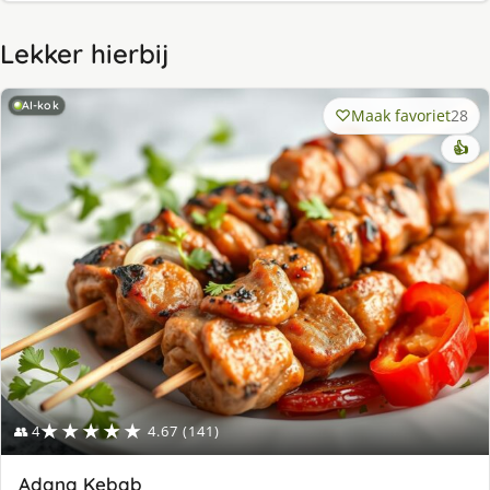
Lekker hierbij
AI-kok
Maak favoriet
28
👍
★★★★★
👥 4
4.67 (141)
Adana Kebab