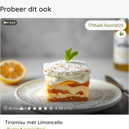
Probeer dit ook
AI-kok
Maak favoriet
20
👍
★★★★☆
⏱ 40 min
👥 4
4.36 (11)
Tiramisu met Limoncello