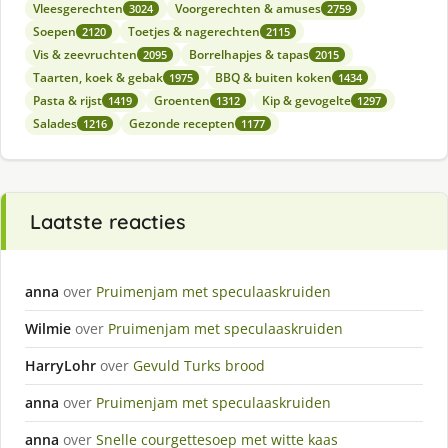
Vleesgerechten
Voorgerechten & amuses
3024
2759
Soepen
Toetjes & nagerechten
2120
2115
Vis & zeevruchten
Borrelhapjes & tapas
2095
2015
Taarten, koek & gebak
BBQ & buiten koken
1975
1434
Pasta & rijst
Groenten
Kip & gevogelte
1419
1312
1297
Salades
Gezonde recepten
1216
1177
Laatste reacties
anna
over
Pruimenjam met speculaaskruiden
Wilmie
over
Pruimenjam met speculaaskruiden
HarryLohr
over
Gevuld Turks brood
anna
over
Pruimenjam met speculaaskruiden
anna
over
Snelle courgettesoep met witte kaas