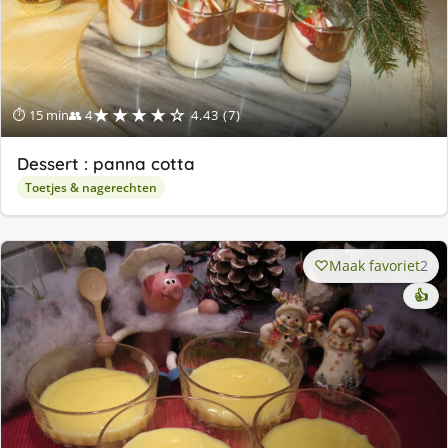
★★★★☆
⏱ 15 min
👥 4
4.43 (7)
Dessert : panna cotta
Toetjes & nagerechten
Maak favoriet
2
👍