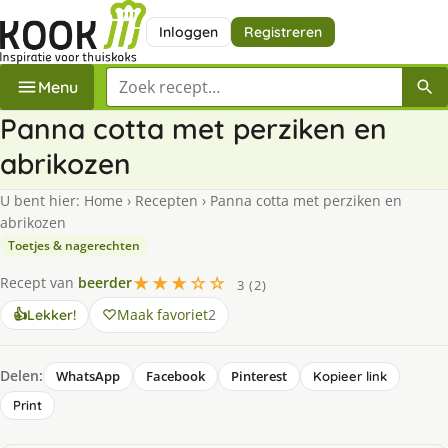
Inloggen
Registreren
Zoek een recept
Menu
Panna cotta met perziken en
abrikozen
U bent hier:
Home
›
Recepten
›
Panna cotta met perziken en
abrikozen
Toetjes & nagerechten
★★★☆☆
Recept van
beerder
3 (2)
Maak favoriet
2
👍
Lekker!
Delen:
WhatsApp
Facebook
Pinterest
Kopieer link
Print