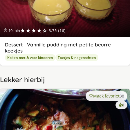
★★★★☆
⏱ 10 min
3.75 (16)
Dessert : Vannille pudding met petite beurre
koekjes
Koken met & voor kinderen
Toetjes & nagerechten
Lekker hierbij
Maak favoriet
38
ke
👍
1
lek
ge