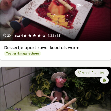
★★★★☆
⏱ 20 min
👥 4
4.38 (13)
Dessertje apart zowel koud als warm
Toetjes & nagerechten
Maak favoriet
1
👍