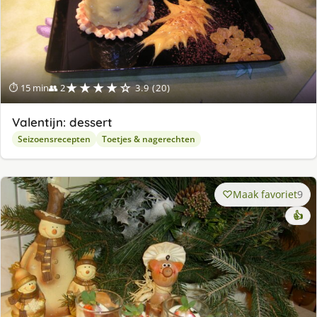
★★★★☆
⏱ 15 min
👥 2
3.9 (20)
Valentijn: dessert
Seizoensrecepten
Toetjes & nagerechten
Maak favoriet
9
👍