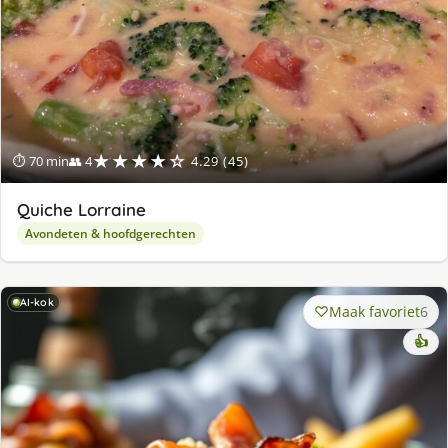
★★★★☆
⏱ 70 min
👥 4
4.29 (45)
Quiche Lorraine
Avondeten & hoofdgerechten
AI-kok
Maak favoriet
6
👍