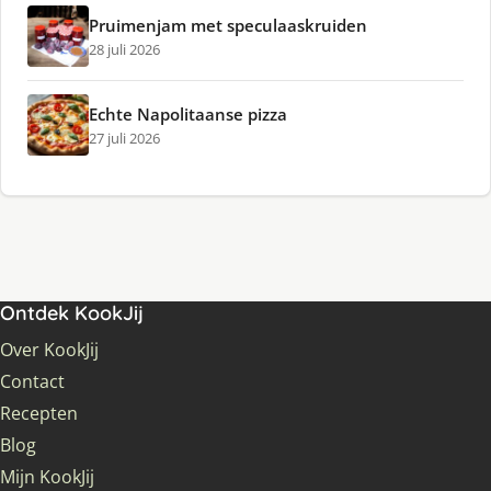
Pruimenjam met speculaaskruiden
28 juli 2026
Echte Napolitaanse pizza
27 juli 2026
Ontdek KookJij
Over KookJij
Contact
Recepten
Blog
Mijn KookJij