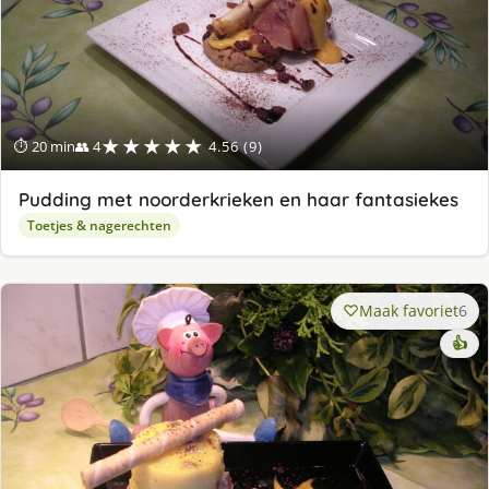
★★★★★
⏱ 20 min
👥 4
4.56 (9)
Pudding met noorderkrieken en haar fantasiekes
Toetjes & nagerechten
Maak favoriet
6
👍