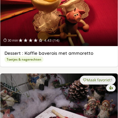
★★★★☆
⏱ 30 min
4.43 (14)
Dessert : Koffie baverois met ammoretto
Toetjes & nagerechten
Maak favoriet
1
👍