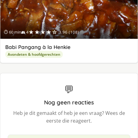
★★★★☆
⏱ 60 min
👥 4
3.96 (108)
Babi Pangang à la Henkie
Avondeten & hoofdgerechten
💬
Nog geen reacties
Heb je dit gemaakt of heb je een vraag? Wees de
eerste die reageert.