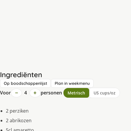
Ingrediënten
Op boodschappenlijst
Plan in weekmenu
−
+
Voor
4
personen
Metrisch
US cups/oz
2 perziken
2 abrikozen
5cl amaretto