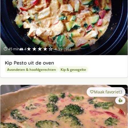
★★★★☆
⏱ 45 min
👥 4
4.39 (96)
Kip Pesto uit de oven
Avondeten & hoofdgerechten
Kip & gevogelte
Maak favoriet
3
👍