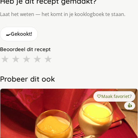
Heb je dit recept gemaakt?
Laat het weten — het komt in je kooklogboek te staan.
🍳
Gekookt!
Beoordeel dit recept
★
★
★
★
★
Probeer dit ook
Maak favoriet
7
👍