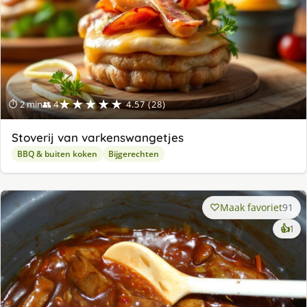
★★★★★
⏱ 2 min
👥 4
4.57 (28)
Stoverij van varkenswangetjes
BBQ & buiten koken
Bijgerechten
Maak favoriet
91
ke
👍
1
lek
ge