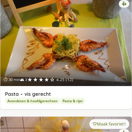
👍
★★★★☆
⏱ 30 min
👥 3
4.25 (12)
Pasta – vis gerecht
Avondeten & hoofdgerechten
Pasta & rijst
Maak favoriet
1