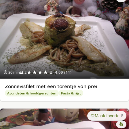
★★★★☆
⏱ 30 min
👥 2
4.09 (11)
Zonnevisfilet met een torentje van prei
Avondeten & hoofdgerechten
Pasta & rijst
Maak favoriet
8
👍