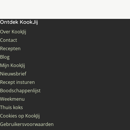
Ontdek KookJij
Over KookJij
Contact
Recepten
Blog
Mijn KookJij
Nieuwsbrief
Recept insturen
Boodschappenlijst
Weekmenu
Thuis koks
Cookies op KookJij
Gebruikersvoorwaarden