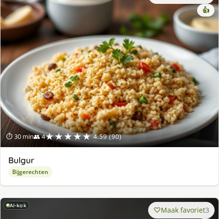
👍
★★★★★
⏱ 30 min
👥 4
4.59 (90)
Bulgur
Bijgerechten
AI-kok
Maak favoriet
3