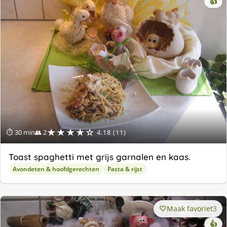
👍
★★★★☆
⏱ 30 min
👥 2
4.18 (11)
Toast spaghetti met grijs garnalen en kaas.
Avondeten & hoofdgerechten
Pasta & rijst
Maak favoriet
3
👍