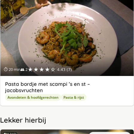
★★★★☆
⏱ 20 min
👥 2
4.43 (7)
Pasta bordje met scampi ’s en st –
jacobsvruchten
Avondeten & hoofdgerechten
Pasta & rijst
Lekker hierbij