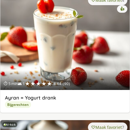
Maak favoriet
4
👍
★★★★★
⏱ 5 min
👥 1
4.64 (90)
Ayran = Yogurt drank
Bijgerechten
AI-kok
Maak favoriet
7