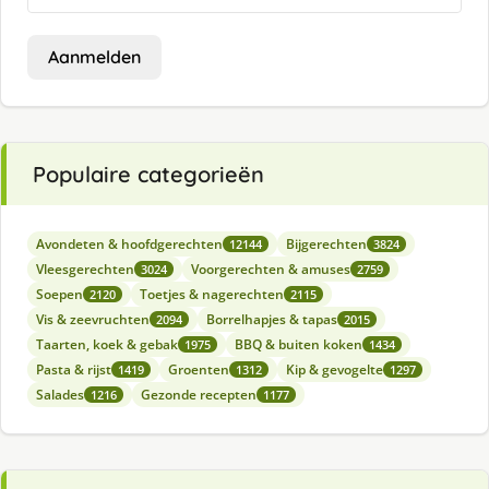
Aanmelden
Populaire categorieën
Avondeten & hoofdgerechten
Bijgerechten
12144
3824
Vleesgerechten
Voorgerechten & amuses
3024
2759
Soepen
Toetjes & nagerechten
2120
2115
Vis & zeevruchten
Borrelhapjes & tapas
2094
2015
Taarten, koek & gebak
BBQ & buiten koken
1975
1434
Pasta & rijst
Groenten
Kip & gevogelte
1419
1312
1297
Salades
Gezonde recepten
1216
1177