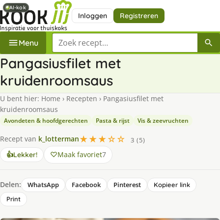
AI-kok
AI-kok
Inloggen
Registreren
Zoek een recept
Menu
Pangasiusfilet met
kruidenroomsaus
U bent hier:
Home
›
Recepten
›
Pangasiusfilet met
kruidenroomsaus
Avondeten & hoofdgerechten
Pasta & rijst
Vis & zeevruchten
★★★☆☆
Recept van
k_lotterman
3 (5)
Maak favoriet
7
👍
Lekker!
Delen:
WhatsApp
Facebook
Pinterest
Kopieer link
Print