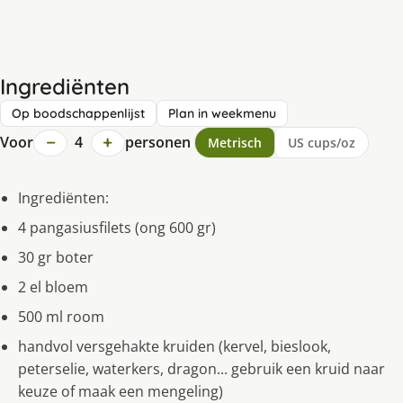
Ingrediënten
Op boodschappenlijst
Plan in weekmenu
−
+
Voor
4
personen
Metrisch
US cups/oz
Ingrediënten:
4 pangasiusfilets (ong 600 gr)
30 gr boter
2 el bloem
500 ml room
handvol versgehakte kruiden (kervel, bieslook,
peterselie, waterkers, dragon... gebruik een kruid naar
keuze of maak een mengeling)