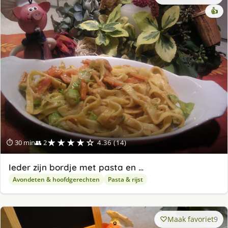
👍
★★★★☆
⏱ 30 min
👥 2
4.36 (14)
Ieder zijn bordje met pasta en …
Avondeten & hoofdgerechten
Pasta & rijst
Maak favoriet
9