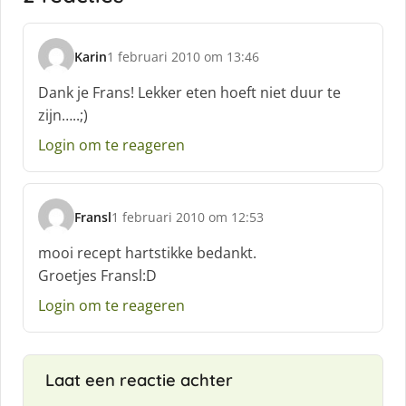
Karin
1 februari 2010 om 13:46
s
c
Dank je Frans! Lekker eten hoeft niet duur te
h
zijn…..;)
r
e
Login om te reageren
e
f
:
Fransl
1 februari 2010 om 12:53
s
c
mooi recept hartstikke bedankt.
h
Groetjes Fransl:D
r
e
Login om te reageren
e
f
:
Laat een reactie achter