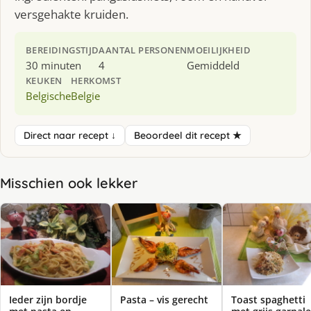
versgehakte kruiden.
BEREIDINGSTIJD
AANTAL PERSONEN
MOEILIJKHEID
30 minuten
4
Gemiddeld
KEUKEN
HERKOMST
Belgische
Belgie
Direct naar recept ↓
Beoordeel dit recept ★
Misschien ook lekker
Ieder zijn bordje
Pasta – vis gerecht
Toast spaghetti