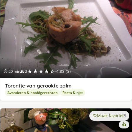
★★★★☆
⏱ 20 min
👥 2
4.38 (8)
Torentje van gerookte zalm
Avondeten & hoofdgerechten
Pasta & rijst
Maak favoriet
8
👍