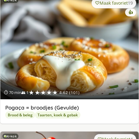
AI-kok
Maak favoriet
19
👍
★★★★★
⏱ 70 min
👥 1
4.62 (101)
Pogaça = broodjes (Gevulde)
Brood & beleg
Taarten, koek & gebak
AI-kok