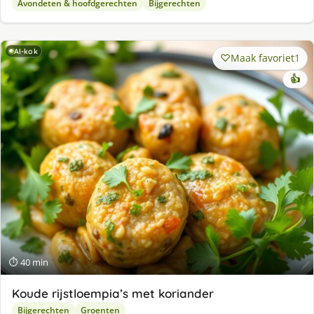
Avondeten & hoofdgerechten
Bijgerechten
AI-kok
Maak favoriet
1
👍
⏱ 40 min
Koude rijstloempia’s met koriander
Bijgerechten
Groenten