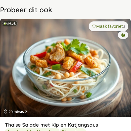
Probeer dit ook
AI-kok
Maak favoriet
3
👍
⏱ 20 min
👥 2
Thaise Salade met Kip en Katjangsaus