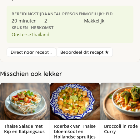
BEREIDINGSTIJD
AANTAL PERSONEN
MOEILIJKHEID
20 minuten
2
Makkelijk
KEUKEN
HERKOMST
Oosterse
Thailand
Direct naar recept ↓
Beoordeel dit recept ★
Misschien ook lekker
Thaise Salade met
Roerbak van Thaise
Broccoli in rode
Kip en Katjangsaus
bloemkool en
Curry
Hollandse spruitjes