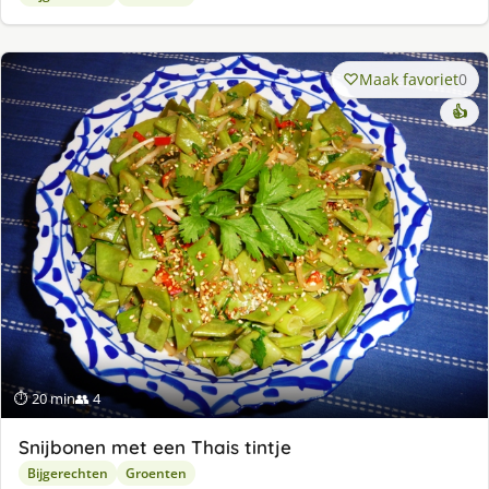
Maak favoriet
0
👍
⏱ 20 min
👥 4
Snijbonen met een Thais tintje
Bijgerechten
Groenten