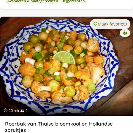
Avondeten & hoofdgerechten
Bijgerechten
Maak favoriet
0
👍
⏱ 20 min
👥 4
Roerbak van Thaise bloemkool en Hollandse
spruitjes