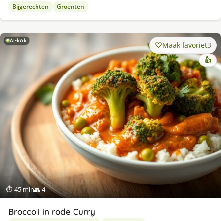
Bijgerechten
Groenten
AI-kok
Maak favoriet
3
👍
⏱ 45 min
👥 4
Broccoli in rode Curry