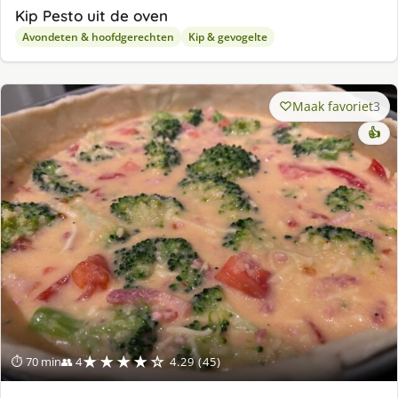
Kip Pesto uit de oven
Avondeten & hoofdgerechten
Kip & gevogelte
Maak favoriet
3
👍
★★★★☆
⏱ 70 min
👥 4
4.29 (45)