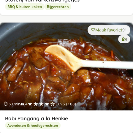
BBQ & buiten koken
Bijgerechten
Maak favoriet
91
ke
👍
1
lek
ge
★★★★☆
⏱ 60 min
👥 4
3.96 (108)
Babi Pangang à la Henkie
Avondeten & hoofdgerechten