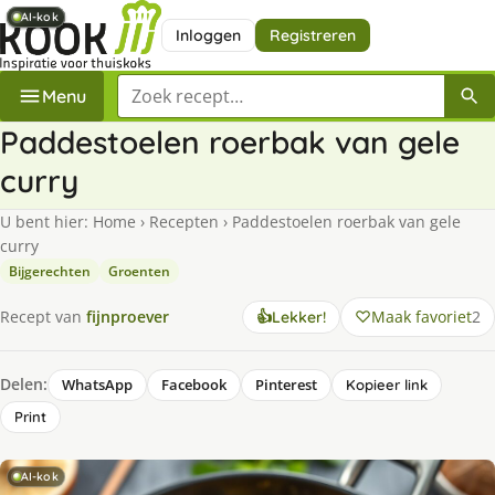
AI-kok
AI-kok
AI-kok
AI-kok
Inloggen
Registreren
Zoek een recept
Menu
Paddestoelen roerbak van gele
curry
U bent hier:
Home
›
Recepten
›
Paddestoelen roerbak van gele
curry
Bijgerechten
Groenten
Maak favoriet
2
Recept van
fijnproever
👍
Lekker!
Delen:
WhatsApp
Facebook
Pinterest
Kopieer link
Print
AI-kok