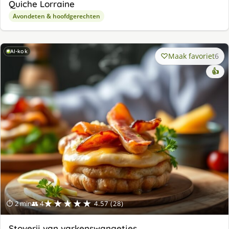
Quiche Lorraine
Avondeten & hoofdgerechten
AI-kok
Maak favoriet
6
👍
★★★★★
⏱ 2 min
👥 4
4.57 (28)
Stoverij van varkenswangetjes