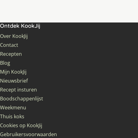
Ontdek KookJij
Over KookJij
Contact
Recepten
Blog
Mijn KookJij
Nieuwsbrief
Recept insturen
Boodschappenlijst
Weekmenu
Thuis koks
Cookies op KookJij
Gebruikersvoorwaarden