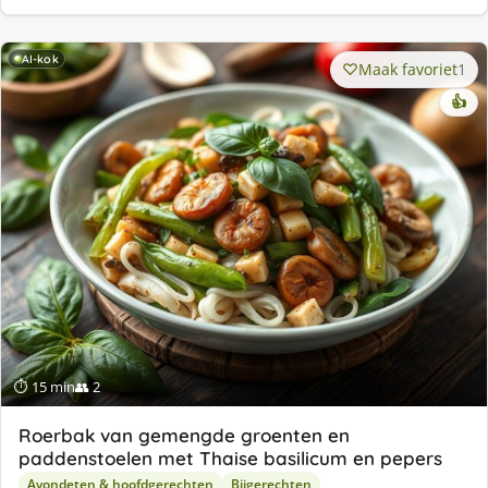
AI-kok
Maak favoriet
1
👍
⏱ 15 min
👥 2
Roerbak van gemengde groenten en
paddenstoelen met Thaise basilicum en pepers
Avondeten & hoofdgerechten
Bijgerechten