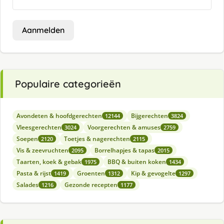
Aanmelden
Populaire categorieën
Avondeten & hoofdgerechten
Bijgerechten
12144
3824
Vleesgerechten
Voorgerechten & amuses
3024
2759
Soepen
Toetjes & nagerechten
2120
2115
Vis & zeevruchten
Borrelhapjes & tapas
2095
2015
Taarten, koek & gebak
BBQ & buiten koken
1975
1434
Pasta & rijst
Groenten
Kip & gevogelte
1419
1312
1297
Salades
Gezonde recepten
1216
1177