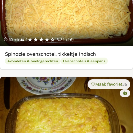
★★★★☆
⏱ 60 min
👥 4
3.81 (16)
Spinazie ovenschotel, tikkeltje Indisch
Avondeten & hoofdgerechten
Ovenschotels & eenpans
Maak favoriet
36
👍