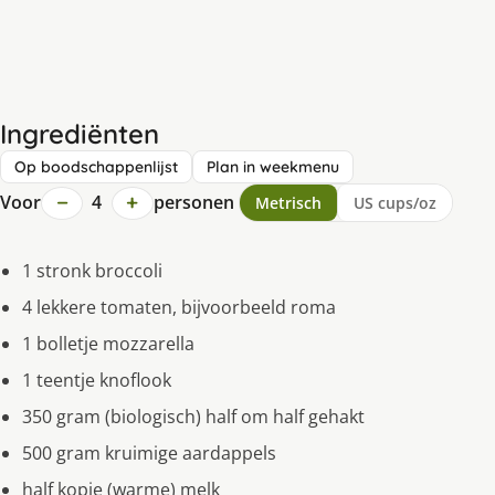
Ingrediënten
Op boodschappenlijst
Plan in weekmenu
−
+
Voor
4
personen
Metrisch
US cups/oz
1 stronk broccoli
4 lekkere tomaten, bijvoorbeeld roma
1 bolletje mozzarella
1 teentje knoflook
350 gram (biologisch) half om half gehakt
500 gram kruimige aardappels
half kopje (warme) melk