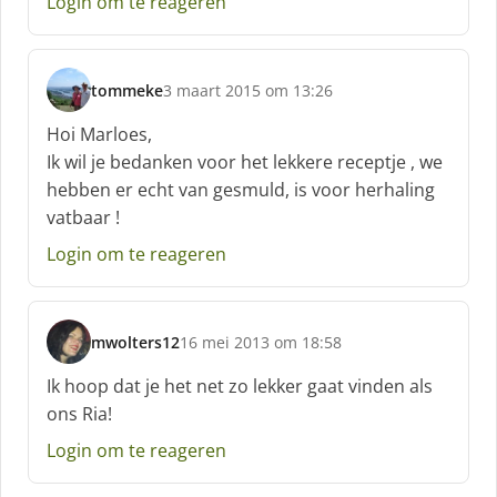
Login om te reageren
e
f
:
tommeke
3 maart 2015 om 13:26
s
c
Hoi Marloes,
h
Ik wil je bedanken voor het lekkere receptje , we
r
hebben er echt van gesmuld, is voor herhaling
e
vatbaar !
e
f
Login om te reageren
:
mwolters12
16 mei 2013 om 18:58
s
c
Ik hoop dat je het net zo lekker gaat vinden als
h
ons Ria!
r
e
Login om te reageren
e
f