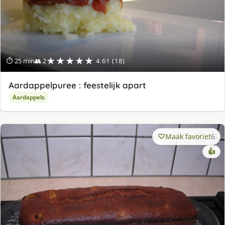
★★★★★
⏱ 25 min
👥 2
4.61 (18)
Aardappelpuree : feestelijk apart
Aardappels
Maak favoriet
6
👍