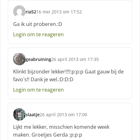
:
ria52
16 mei 2013 om 17:52
s
c
Ga ik uit proberen.:D
h
Login om te reageren
r
e
e
f
geabruining
26 april 2013 om 17:35
:
s
c
Klinkt bijzonder lekker!!!!:p:p:p Gaat gauw bij de
h
favo´s!! Dank je wel.:D:D:D
r
e
Login om te reageren
e
f
:
slaatje
26 april 2013 om 17:00
s
c
Lijkt me lekker, misschien komende week
h
maken. Groetjes Gerda :p:p:p
r