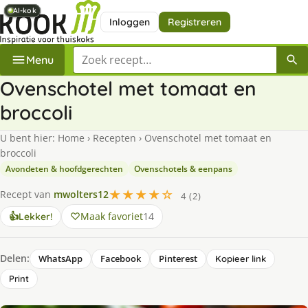
AI-kok
AI-kok
AI-kok
AI-kok
Inloggen
Registreren
Zoek een recept
Menu
Ovenschotel met tomaat en
broccoli
U bent hier:
Home
›
Recepten
›
Ovenschotel met tomaat en
broccoli
Avondeten & hoofdgerechten
Ovenschotels & eenpans
★★★★☆
Recept van
mwolters12
4 (2)
Maak favoriet
14
👍
Lekker!
Delen:
WhatsApp
Facebook
Pinterest
Kopieer link
Print