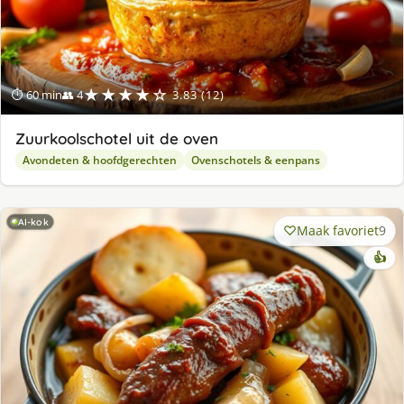
★★★★☆
⏱ 60 min
👥 4
3.83 (12)
Zuurkoolschotel uit de oven
Avondeten & hoofdgerechten
Ovenschotels & eenpans
AI-kok
Maak favoriet
9
👍