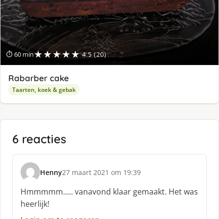
★★★★★
⏱ 60 min
4.5 (20)
Rabarber cake
Taarten, koek & gebak
6 reacties
Henny
27 maart 2021 om 19:39
s
c
Hmmmmm….. vanavond klaar gemaakt. Het was
h
heerlijk!
r
e