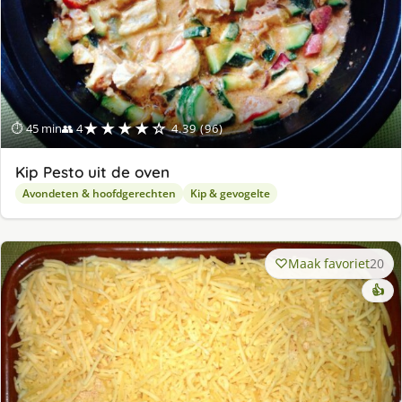
★★★★☆
⏱ 45 min
👥 4
4.39 (96)
Kip Pesto uit de oven
Avondeten & hoofdgerechten
Kip & gevogelte
Maak favoriet
20
👍