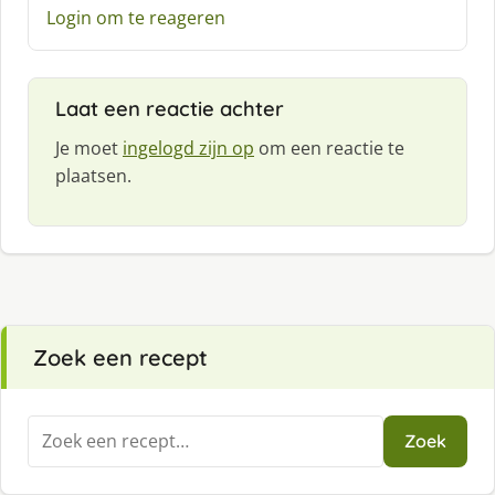
e
Login om te reageren
e
f
:
Laat een reactie achter
Je moet
ingelogd zijn op
om een reactie te
plaatsen.
Zoek een recept
Zoeken
Zoek
naar: