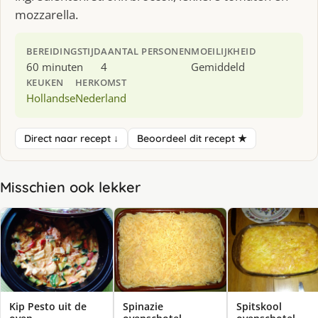
mozzarella.
BEREIDINGSTIJD
AANTAL PERSONEN
MOEILIJKHEID
60 minuten
4
Gemiddeld
KEUKEN
HERKOMST
Hollandse
Nederland
Direct naar recept ↓
Beoordeel dit recept ★
Misschien ook lekker
Kip Pesto uit de
Spinazie
Spitskool