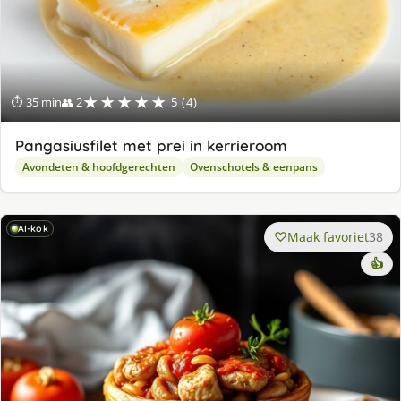
★★★★★
⏱ 35 min
👥 2
5 (4)
Pangasiusfilet met prei in kerrieroom
Avondeten & hoofdgerechten
Ovenschotels & eenpans
AI-kok
Maak favoriet
38
👍