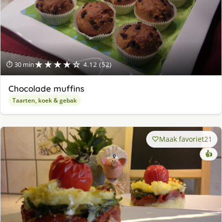
★★★★☆
⏱ 30 min
4.12 (52)
Chocolade muffins
Taarten, koek & gebak
Maak favoriet
21
👍