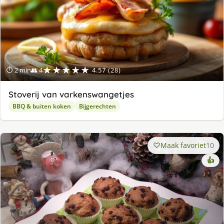
★★★★★
⏱ 2 min
👥 4
4.57 (28)
Stoverij van varkenswangetjes
BBQ & buiten koken
Bijgerechten
Maak favoriet
10
👍