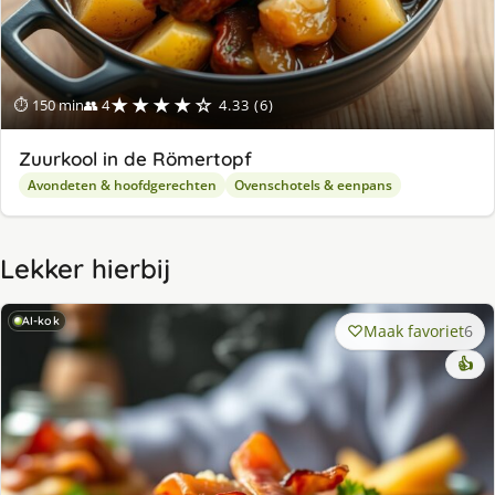
★★★★☆
⏱ 150 min
👥 4
4.33 (6)
Zuurkool in de Römertopf
Avondeten & hoofdgerechten
Ovenschotels & eenpans
Lekker hierbij
AI-kok
Maak favoriet
6
👍