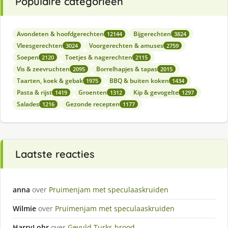
Populaire categorieën
Avondeten & hoofdgerechten
Bijgerechten
12144
3824
Vleesgerechten
Voorgerechten & amuses
3024
2759
Soepen
Toetjes & nagerechten
2120
2115
Vis & zeevruchten
Borrelhapjes & tapas
2095
2015
Taarten, koek & gebak
BBQ & buiten koken
1975
1434
Pasta & rijst
Groenten
Kip & gevogelte
1419
1312
1297
Salades
Gezonde recepten
1216
1177
Laatste reacties
anna
over
Pruimenjam met speculaaskruiden
Wilmie
over
Pruimenjam met speculaaskruiden
HarryLohr
over
Gevuld Turks brood