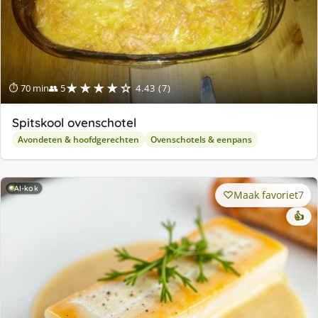
★★★★☆
⏱ 70 min
👥 5
4.43 (7)
Spitskool ovenschotel
Avondeten & hoofdgerechten
Ovenschotels & eenpans
AI-kok
Maak favoriet
7
👍