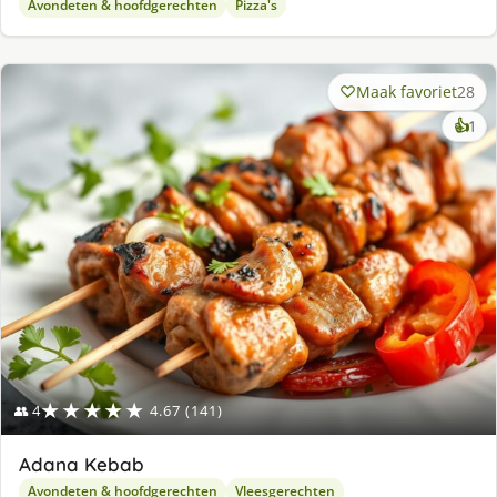
Avondeten & hoofdgerechten
Pizza's
Maak favoriet
28
ke
👍
1
lek
ge
★★★★★
👥 4
4.67 (141)
Adana Kebab
Avondeten & hoofdgerechten
Vleesgerechten