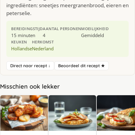
ingrediënten: sneetjes meergranenbrood, eieren en
peterselie.
BEREIDINGSTIJD
AANTAL PERSONEN
MOEILIJKHEID
15 minuten
4
Gemiddeld
KEUKEN
HERKOMST
Hollandse
Nederland
Direct naar recept ↓
Beoordeel dit recept ★
Misschien ook lekker