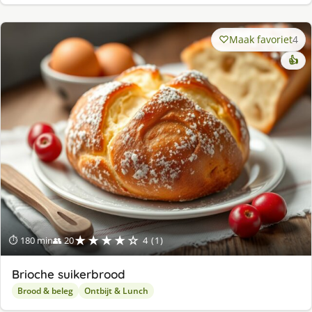
Maak favoriet
4
👍
★★★★☆
⏱ 180 min
👥 20
4 (1)
Brioche suikerbrood
Brood & beleg
Ontbijt & Lunch