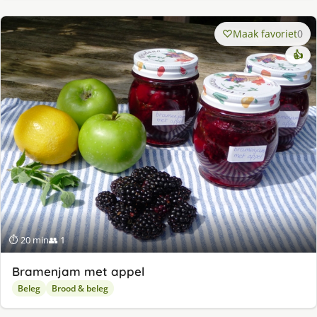
Maak favoriet
0
👍
⏱ 20 min
👥 1
Bramenjam met appel
Beleg
Brood & beleg