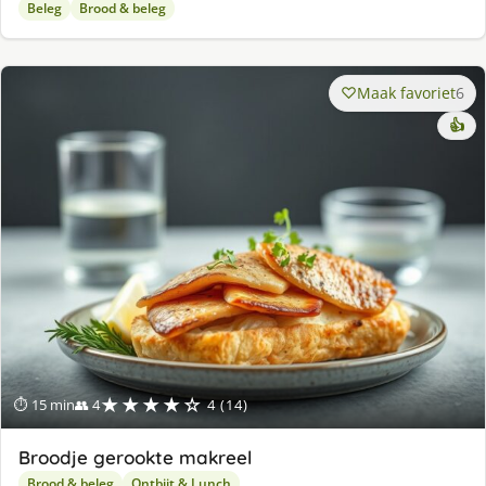
Beleg
Brood & beleg
Maak favoriet
6
👍
★★★★☆
⏱ 15 min
👥 4
4 (14)
Broodje gerookte makreel
Brood & beleg
Ontbijt & Lunch