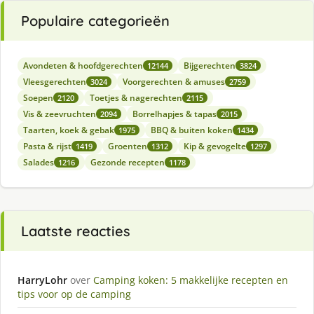
Populaire categorieën
Avondeten & hoofdgerechten
Bijgerechten
12144
3824
Vleesgerechten
Voorgerechten & amuses
3024
2759
Soepen
Toetjes & nagerechten
2120
2115
Vis & zeevruchten
Borrelhapjes & tapas
2094
2015
Taarten, koek & gebak
BBQ & buiten koken
1975
1434
Pasta & rijst
Groenten
Kip & gevogelte
1419
1312
1297
Salades
Gezonde recepten
1216
1178
Laatste reacties
HarryLohr
over
Camping koken: 5 makkelijke recepten en
tips voor op de camping