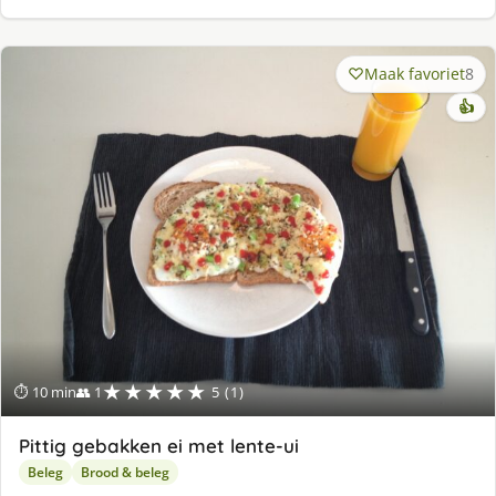
Maak favoriet
8
👍
★★★★★
⏱ 10 min
👥 1
5 (1)
Pittig gebakken ei met lente-ui
Beleg
Brood & beleg