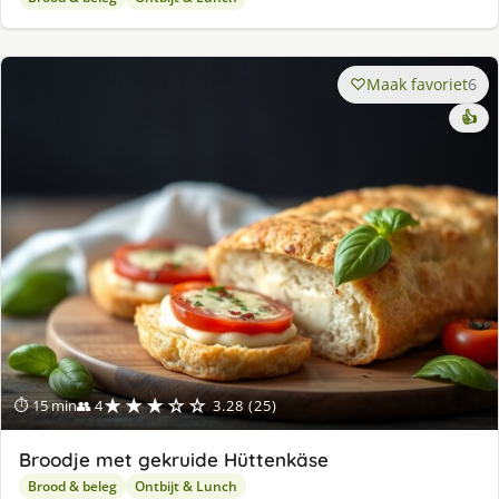
Maak favoriet
6
👍
★★★☆☆
⏱ 15 min
👥 4
3.28 (25)
Broodje met gekruide Hüttenkäse
Brood & beleg
Ontbijt & Lunch