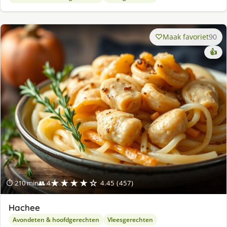
Maak favoriet
90
👍
★★★★☆
⏱ 210 min
👥 4
4.45 (457)
Hachee
Avondeten & hoofdgerechten
Vleesgerechten