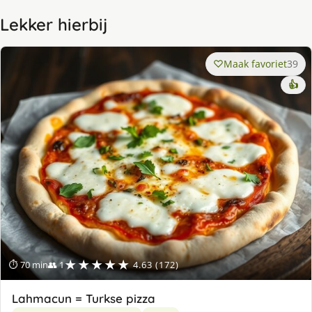
Lekker hierbij
Maak favoriet
39
👍
★★★★★
⏱ 70 min
👥 1
4.63 (172)
Lahmacun = Turkse pizza