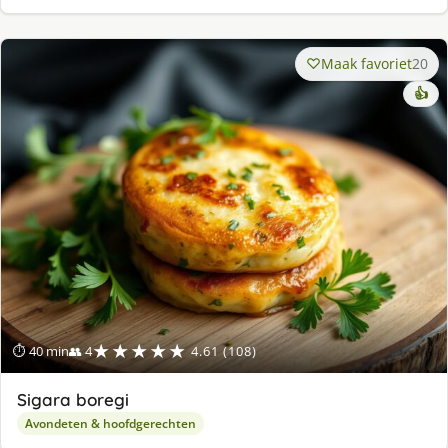
Maak favoriet
20
👍
★★★★★
⏱ 40 min
👥 4
4.61 (108)
Sigara boregi
Avondeten & hoofdgerechten