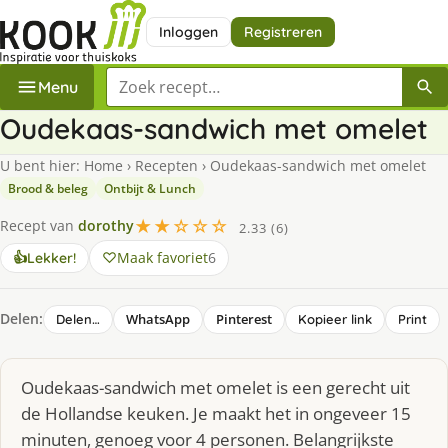
Inloggen
Registreren
Zoek een recept
Menu
Oudekaas-sandwich met omelet
U bent hier:
Home
›
Recepten
›
Oudekaas-sandwich met omelet
Brood & beleg
Ontbijt & Lunch
★★☆☆☆
Recept van
dorothy
2.33 (6)
Maak favoriet
6
👍
Lekker!
Delen:
WhatsApp
Pinterest
Delen…
Kopieer link
Print
Oudekaas-sandwich met omelet is een gerecht uit
de Hollandse keuken. Je maakt het in ongeveer 15
minuten, genoeg voor 4 personen. Belangrijkste