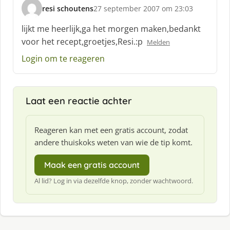
resi schoutens
27 september 2007 om 23:03
s
c
lijkt me heerlijk,ga het morgen maken,bedankt
h
voor het recept,groetjes,Resi.:p
Melden
r
e
Login om te reageren
e
f
:
Laat een reactie achter
Reageren kan met een gratis account, zodat
andere thuiskoks weten van wie de tip komt.
Maak een gratis account
Al lid? Log in via dezelfde knop, zonder wachtwoord.