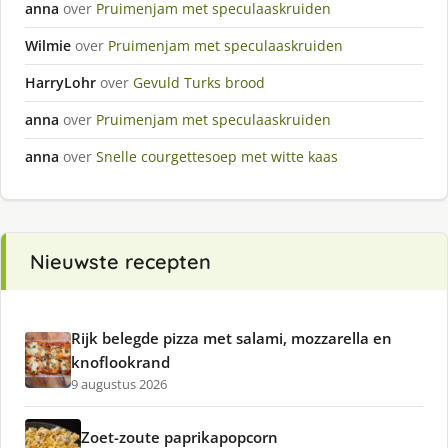
anna
over
Pruimenjam met speculaaskruiden
Wilmie
over
Pruimenjam met speculaaskruiden
HarryLohr
over
Gevuld Turks brood
anna
over
Pruimenjam met speculaaskruiden
anna
over
Snelle courgettesoep met witte kaas
Nieuwste recepten
Rijk belegde pizza met salami, mozzarella en
knoflookrand
9 augustus 2026
Zoet-zoute paprikapopcorn