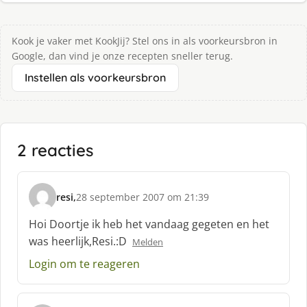
Kook je vaker met KookJij? Stel ons in als voorkeursbron in
Google, dan vind je onze recepten sneller terug.
Instellen als voorkeursbron
2 reacties
resi,
28 september 2007 om 21:39
s
c
Hoi Doortje ik heb het vandaag gegeten en het
h
was heerlijk,Resi.:D
Melden
r
e
Login om te reageren
e
f
: