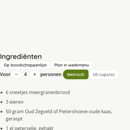
Ingrediënten
Op boodschappenlijst
Plan in weekmenu
−
+
Voor
4
personen
Metrisch
US cups/oz
6 sneetjes meergranenbrood
3 eieren
50 gram Oud Zegveld of Pietershoeve oude kaas,
geraspt
1 el peterselie, gehakt