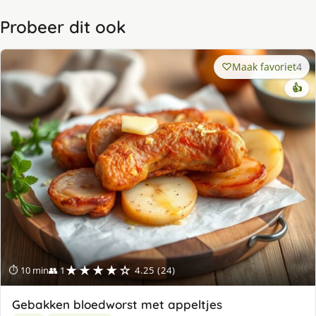
Probeer dit ook
Maak favoriet
4
👍
★★★★☆
⏱ 10 min
👥 1
4.25 (24)
Gebakken bloedworst met appeltjes