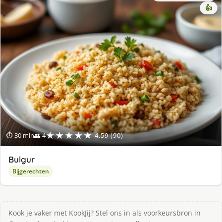
👍
★★★★★
⏱ 30 min
👥 4
4.59 (90)
Bulgur
Bijgerechten
Kook je vaker met KookJij? Stel ons in als voorkeursbron in