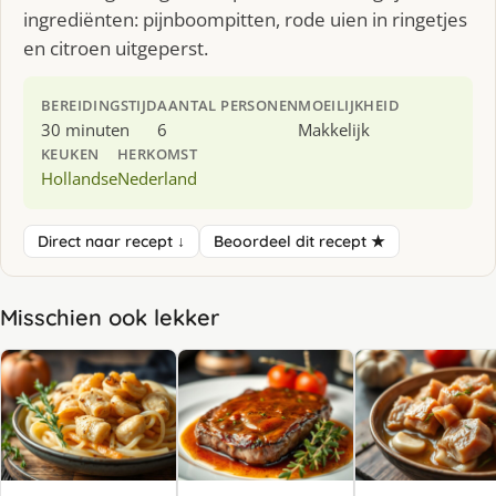
ingrediënten: pijnboompitten, rode uien in ringetjes
en citroen uitgeperst.
BEREIDINGSTIJD
AANTAL PERSONEN
MOEILIJKHEID
30 minuten
6
Makkelijk
KEUKEN
HERKOMST
Hollandse
Nederland
Direct naar recept ↓
Beoordeel dit recept ★
Misschien ook lekker