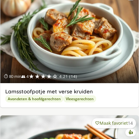
★★★★☆
⏱ 80 min
👥 4
4.21 (14)
Lamsstoofpotje met verse kruiden
Avondeten & hoofdgerechten
Vleesgerechten
Maak favoriet
14
👍