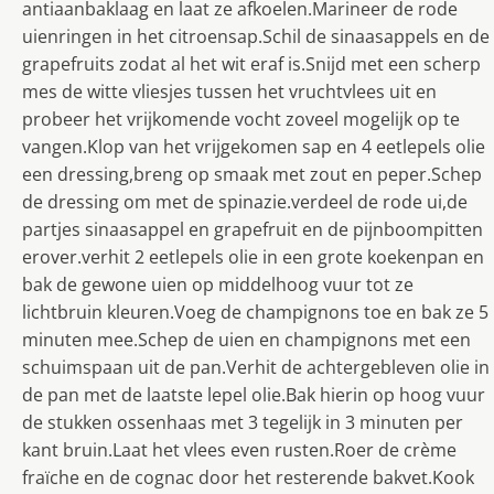
antiaanbaklaag en laat ze afkoelen.Marineer de rode
uienringen in het citroensap.Schil de sinaasappels en de
grapefruits zodat al het wit eraf is.Snijd met een scherp
mes de witte vliesjes tussen het vruchtvlees uit en
probeer het vrijkomende vocht zoveel mogelijk op te
vangen.Klop van het vrijgekomen sap en 4 eetlepels olie
een dressing,breng op smaak met zout en peper.Schep
de dressing om met de spinazie.verdeel de rode ui,de
partjes sinaasappel en grapefruit en de pijnboompitten
erover.verhit 2 eetlepels olie in een grote koekenpan en
bak de gewone uien op middelhoog vuur tot ze
lichtbruin kleuren.Voeg de champignons toe en bak ze 5
minuten mee.Schep de uien en champignons met een
schuimspaan uit de pan.Verhit de achtergebleven olie in
de pan met de laatste lepel olie.Bak hierin op hoog vuur
de stukken ossenhaas met 3 tegelijk in 3 minuten per
kant bruin.Laat het vlees even rusten.Roer de crème
fraïche en de cognac door het resterende bakvet.Kook