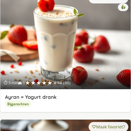
👍
★★★★★
⏱ 5 min
👥 1
4.64 (90)
Ayran = Yogurt drank
Bijgerechten
Maak favoriet
7