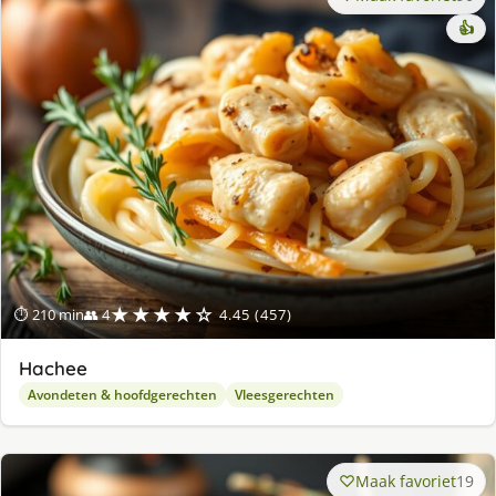
👍
★★★★☆
⏱ 210 min
👥 4
4.45 (457)
Hachee
Avondeten & hoofdgerechten
Vleesgerechten
Maak favoriet
19