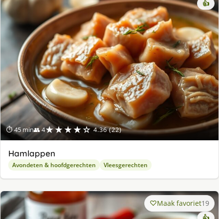
👍
★★★★☆
⏱ 45 min
👥 4
4.36 (22)
Hamlappen
Avondeten & hoofdgerechten
Vleesgerechten
Maak favoriet
19
👍