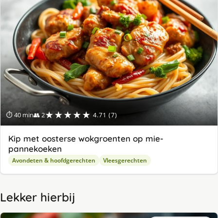
★★★★★
⏱ 40 min
👥 2
4.71 (7)
Kip met oosterse wokgroenten op mie-
pannekoeken
Avondeten & hoofdgerechten
Vleesgerechten
Lekker hierbij