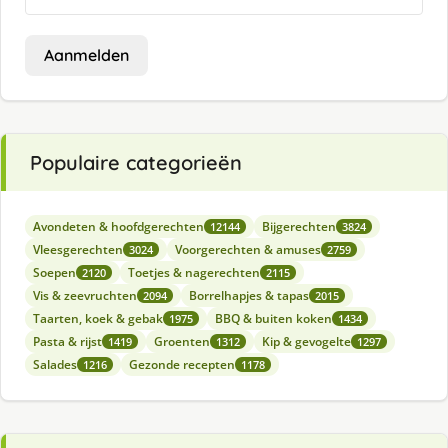
Aanmelden
Populaire categorieën
Avondeten & hoofdgerechten
Bijgerechten
12144
3824
Vleesgerechten
Voorgerechten & amuses
3024
2759
Soepen
Toetjes & nagerechten
2120
2115
Vis & zeevruchten
Borrelhapjes & tapas
2094
2015
Taarten, koek & gebak
BBQ & buiten koken
1975
1434
Pasta & rijst
Groenten
Kip & gevogelte
1419
1312
1297
Salades
Gezonde recepten
1216
1178