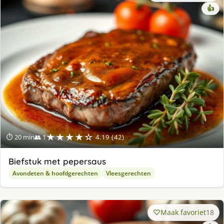
👍
★★★★☆
⏱ 20 min
👥 1
4.19 (42)
Biefstuk met pepersaus
Avondeten & hoofdgerechten
Vleesgerechten
Maak favoriet
18