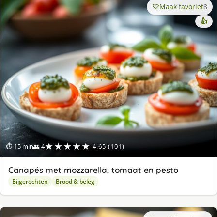
Maak favoriet
8
👍
★★★★★
⏱ 15 min
👥 4
4.65 (101)
Canapés met mozzarella, tomaat en pesto
Bijgerechten
Brood & beleg