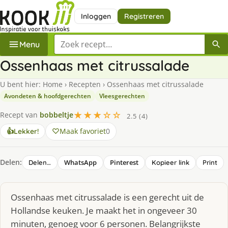
Inloggen
Registreren
Zoek een recept
Menu
Ossenhaas met citrussalade
U bent hier:
Home
›
Recepten
›
Ossenhaas met citrussalade
Avondeten & hoofdgerechten
Vleesgerechten
★★★☆☆
Recept van
bobbeltje
2.5 (4)
Maak favoriet
0
👍
Lekker!
Delen:
WhatsApp
Pinterest
Delen…
Kopieer link
Print
Ossenhaas met citrussalade is een gerecht uit de
Hollandse keuken. Je maakt het in ongeveer 30
minuten, genoeg voor 6 personen. Belangrijkste