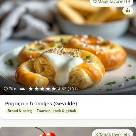
Maak favoriet
19
👍
★★★★★
⏱ 70 min
👥 1
4.62 (101)
Pogaça = broodjes (Gevulde)
Brood & beleg
Taarten, koek & gebak
Maak favoriet
4