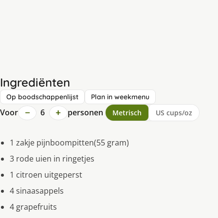
Ingrediënten
Op boodschappenlijst
Plan in weekmenu
−
+
Voor
6
personen
Metrisch
US cups/oz
1 zakje pijnboompitten(55 gram)
3 rode uien in ringetjes
1 citroen uitgeperst
4 sinaasappels
4 grapefruits