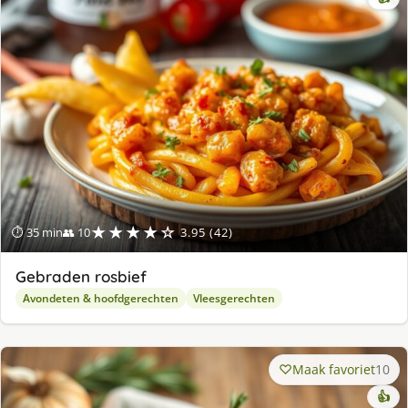
★★★★☆
⏱ 35 min
👥 10
3.95 (42)
Gebraden rosbief
Avondeten & hoofdgerechten
Vleesgerechten
Maak favoriet
10
👍