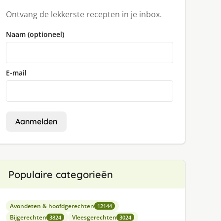
Ontvang de lekkerste recepten in je inbox.
Naam (optioneel)
E-mail
Aanmelden
Populaire categorieën
Avondeten & hoofdgerechten
12144
Bijgerechten
Vleesgerechten
3824
3024