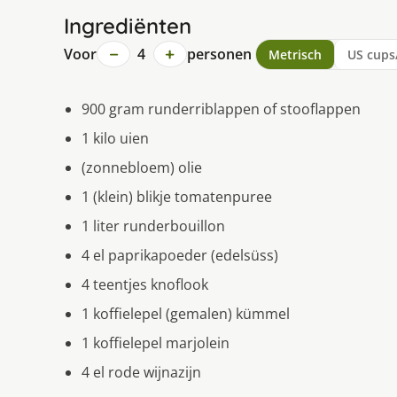
Ingrediënten
−
+
Voor
4
personen
Metrisch
US cups
900 gram runderriblappen of stooflappen
1 kilo uien
(zonnebloem) olie
1 (klein) blikje tomatenpuree
1 liter runderbouillon
4 el paprikapoeder (edelsüss)
4 teentjes knoflook
1 koffielepel (gemalen) kümmel
1 koffielepel marjolein
4 el rode wijnazijn