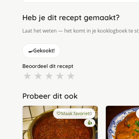
Heb je dit recept gemaakt?
Laat het weten — het komt in je kooklogboek te s
🍳
Gekookt!
Beoordeel dit recept
★
★
★
★
★
Probeer dit ook
Maak favoriet
0
👍