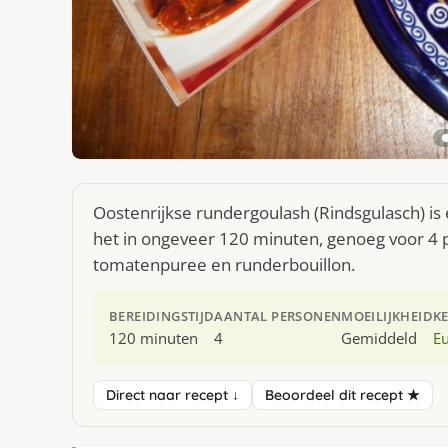
Oostenrijkse rundergoulash (Rindsgulasch) is
het in ongeveer 120 minuten, genoeg voor 4 p
tomatenpuree en runderbouillon.
BEREIDINGSTIJD
AANTAL PERSONEN
MOEILIJKHEID
K
120 minuten
4
Gemiddeld
E
Direct naar recept ↓
Beoordeel dit recept ★