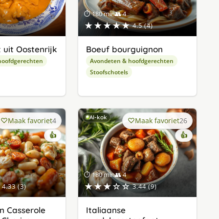
⏱ 180 min
👥 4
★★★★★
4.5 (4)
uit Oostenrijk
Boeuf bourguignon
hoofdgerechten
Avondeten & hoofdgerechten
Stoofschotels
AI-kok
Maak favoriet
4
Maak favoriet
26
👍
👍
⏱ 180 min
👥 4
★★★☆☆
4.33 (3)
3.44 (9)
n Casserole
Italiaanse