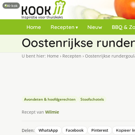
AI-kok
Home
Recepten
Nieuw
BBQ & Z
Oostenrijkse runde
U bent hier:
Home
›
Recepten
›
Oostenrijkse rundergoul
Avondeten & hoofdgerechten
Stoofschotels
Recept van
Wilmie
Delen:
WhatsApp
Facebook
Pinterest
Kopieer li