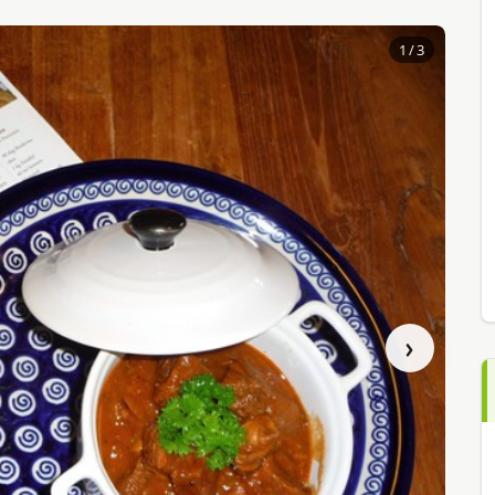
1
/ 3
›