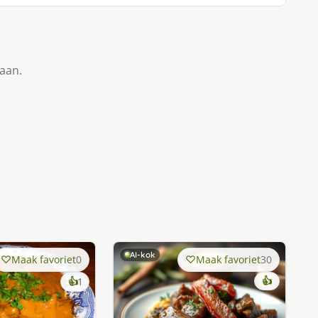
taan.
AI-kok
Maak favoriet
0
Maak favoriet
30
keer
👍
👍
1
lekker
gevonden