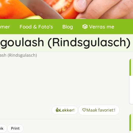
omer
Food & Foto’s
Blog
🎲 Verras me
rgoulash (Rindsgulasch)
ash (Rindsgulasch)
Maak favoriet
1
👍
Lekker!
nk
Print