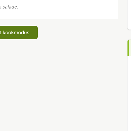
n salade.
art kookmodus