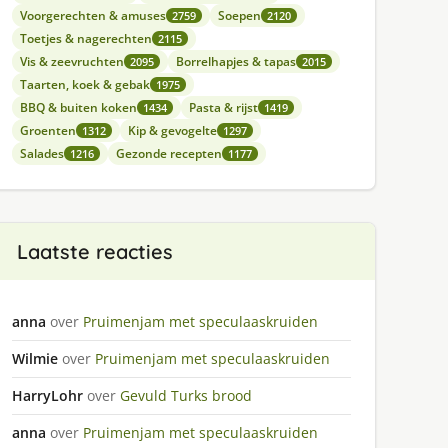
Voorgerechten & amuses
Soepen
2759
2120
Toetjes & nagerechten
2115
Vis & zeevruchten
Borrelhapjes & tapas
2095
2015
Taarten, koek & gebak
1975
BBQ & buiten koken
Pasta & rijst
1434
1419
Groenten
Kip & gevogelte
1312
1297
Salades
Gezonde recepten
1216
1177
Laatste reacties
anna
over
Pruimenjam met speculaaskruiden
Wilmie
over
Pruimenjam met speculaaskruiden
HarryLohr
over
Gevuld Turks brood
anna
over
Pruimenjam met speculaaskruiden