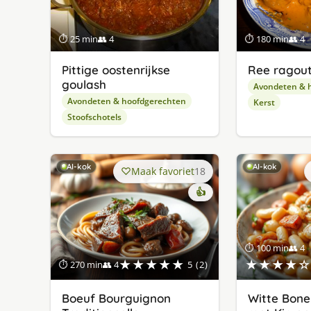
⏱ 25 min
👥 4
⏱ 180 min
👥 4
Pittige oostenrijkse
Ree ragout 
goulash
Avondeten & 
Avondeten & hoofdgerechten
Kerst
Stoofschotels
AI-kok
AI-kok
Maak favoriet
18
👍
⏱ 100 min
👥 4
★★★★★
★★★★☆
⏱ 270 min
👥 4
5 (2)
Boeuf Bourguignon
Witte Bone