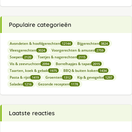
Populaire categorieën
Avondeten & hoofdgerechten
Bijgerechten
12144
3824
Vleesgerechten
Voorgerechten & amuses
3024
2759
Soepen
Toetjes & nagerechten
2120
2115
Vis & zeevruchten
Borrelhapjes & tapas
2094
2015
Taarten, koek & gebak
BBQ & buiten koken
1975
1434
Pasta & rijst
Groenten
Kip & gevogelte
1419
1312
1297
Salades
Gezonde recepten
1216
1178
Laatste reacties