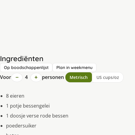
Ingrediënten
Op boodschappenlijst
Plan in weekmenu
−
+
Voor
4
personen
Metrisch
US cups/oz
8 eieren
1 potje bessengelei
1 doosje verse rode bessen
poedersuiker