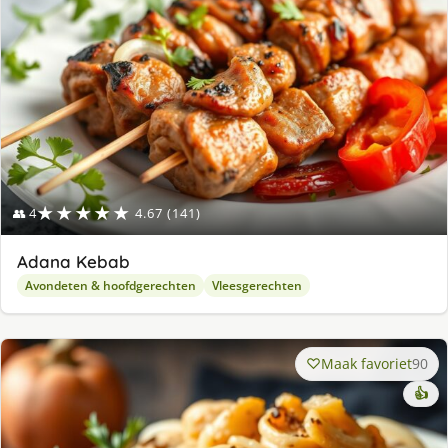
★★★★★
👥 4
4.67 (141)
Adana Kebab
Avondeten & hoofdgerechten
Vleesgerechten
Maak favoriet
90
👍