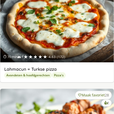
★★★★★
⏱ 70 min
👥 1
4.63 (172)
Lahmacun = Turkse pizza
Avondeten & hoofdgerechten
Pizza's
Maak favoriet
28
ke
👍
1
lek
ge