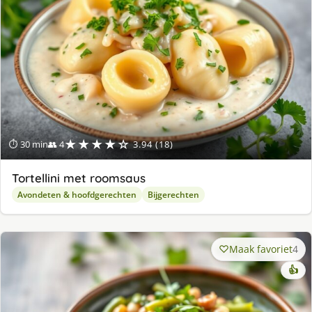
★★★★☆
⏱ 30 min
👥 4
3.94 (18)
Tortellini met roomsaus
Avondeten & hoofdgerechten
Bijgerechten
Maak favoriet
4
👍