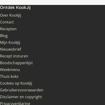
Ontdek KookJij
Over KookJij
Contact
Recepten
Blog
Mijn KookJij
Nieuwsbrief
Recept insturen
Boodschappenlijst
Weekmenu
Thuis koks
Cookies op KookJij
Gebruikersvoorwaarden
Disclaimer en copyright
Privacyverklaring