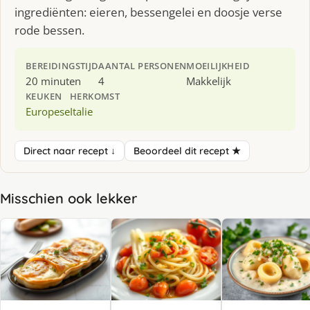
ingrediënten: eieren, bessengelei en doosje verse
rode bessen.
BEREIDINGSTIJD
AANTAL PERSONEN
MOEILIJKHEID
20 minuten
4
Makkelijk
KEUKEN
HERKOMST
Europese
Italie
Direct naar recept ↓
Beoordeel dit recept ★
Misschien ook lekker