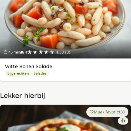
★★★★☆
⏱ 45 min
👥 4
4.33 (3)
Witte Bonen Salade
Bijgerechten
Salades
Lekker hierbij
Maak favoriet
39
👍