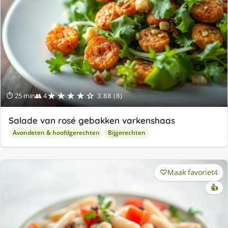
★★★★☆
⏱ 25 min
👥 4
3.88 (8)
Salade van rosé gebakken varkenshaas
Avondeten & hoofdgerechten
Bijgerechten
Maak favoriet
4
👍