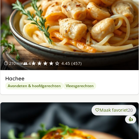
★★★★☆
⏱ 210 min
👥 4
4.45 (457)
Hachee
Avondeten & hoofdgerechten
Vleesgerechten
Maak favoriet
20
👍