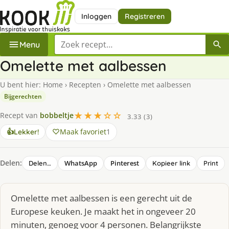
Inloggen
Registreren
Zoek een recept
Menu
Omelette met aalbessen
U bent hier:
Home
›
Recepten
›
Omelette met aalbessen
Bijgerechten
★★★☆☆
Recept van
bobbeltje
3.33 (3)
Maak favoriet
1
👍
Lekker!
Delen:
WhatsApp
Pinterest
Delen…
Kopieer link
Print
Omelette met aalbessen is een gerecht uit de
Europese keuken. Je maakt het in ongeveer 20
minuten, genoeg voor 4 personen. Belangrijkste