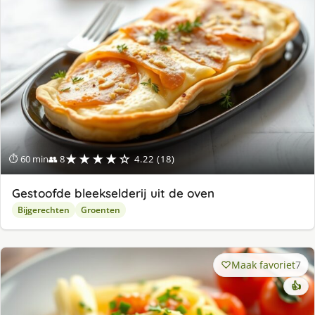
★★★★☆
⏱ 60 min
👥 8
4.22 (18)
Gestoofde bleekselderij uit de oven
Bijgerechten
Groenten
Maak favoriet
7
👍