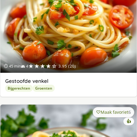
★★★★☆
⏱ 45 min
👥 4
3.95 (20)
Gestoofde venkel
Bijgerechten
Groenten
Maak favoriet
6
👍