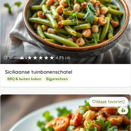
★★★★★
⏱ 30 min
👥 4
4.75 (4)
Siciliaanse tuinbonenschotel
BBQ & buiten koken
Bijgerechten
Maak favoriet
2
👍