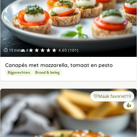
★★★★★
⏱ 15 min
👥 4
4.65 (101)
Canapés met mozzarella, tomaat en pesto
Bijgerechten
Brood & beleg
Maak favoriet
19
👍