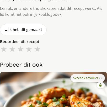
Eén tik, en andere thuiskoks zien dat dit recept werkt. Als
lid komt het ook in je kooklogboek.
🍳
Ik heb dit gemaakt
Beoordeel dit recept
★
★
★
★
★
Probeer dit ook
Maak favoriet
22
👍