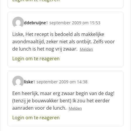
e
e
f
ddebruijne
1 september 2009 om 15:53
:
s
c
Liske, Het recept is bedoeld als makkelijke
h
avondmaaltijd, zeker niet als ontbijt. Zelfs voor
r
de lunch is het nog vrij zwaar.
Melden
e
e
Login om te reageren
f
:
liske
1 september 2009 om 14:38
s
c
Een heerlijk, maar erg zwaar begin van de dag!
h
(tenzij je bouwvakker bent) Ik zou het eerder
r
aanraden voor de lunch.
Melden
e
e
Login om te reageren
f
: