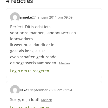
4 reacties
anneke
27 januari 2011 om 09:09
s
c
Perfect. Dit is echt iets
h
voor onze mannen, landbouwers en
r
loonwerkers.
e
Ik weet nu al dat dit er in
e
f
gaat als koek, als ze
:
even schaften gedurende
de oogstwerkzaamheden.
Melden
Login om te reageren
liske
2 september 2009 om 09:54
s
c
Sorry, mijn fout!
Melden
h
Login om te reageren
r