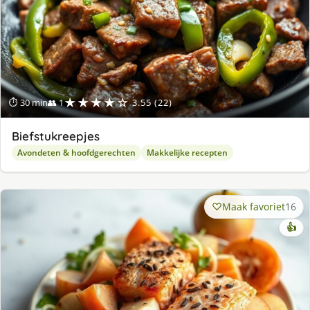
★★★★☆
⏱ 30 min
👥 1
3.55 (22)
Biefstukreepjes
Avondeten & hoofdgerechten
Makkelijke recepten
Maak favoriet
16
👍