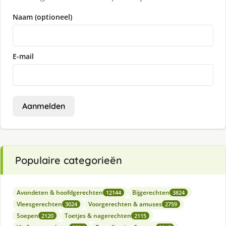
Naam (optioneel)
E-mail
Aanmelden
Populaire categorieën
Avondeten & hoofdgerechten
Bijgerechten
12144
3824
Vleesgerechten
Voorgerechten & amuses
3024
2759
Soepen
Toetjes & nagerechten
2120
2115