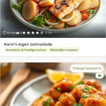
★★★★☆
⏱ 60 min
👥 4
4 (5)
Karin’s eigen zalmsalade
Avondeten & hoofdgerechten
Makkelijke recepten
Maak favoriet
16
👍