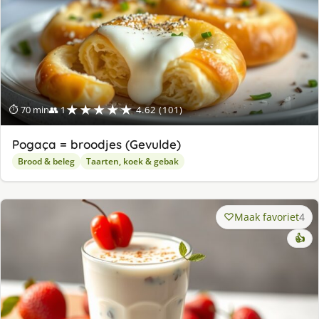
★★★★★
⏱ 70 min
👥 1
4.62 (101)
Pogaça = broodjes (Gevulde)
Brood & beleg
Taarten, koek & gebak
Maak favoriet
4
👍