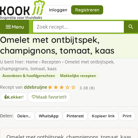
Inloggen
Registreren
Zoek een recept
Menu
Omelet met ontbijtspek,
champignons, tomaat, kaas
U bent hier:
Home
›
Recepten
›
Omelet met ontbijtspek,
champignons, tomaat, kaas
Avondeten & hoofdgerechten
Makkelijke recepten
★★★☆☆
Recept van
ddebruijne
3.38 (8)
Maak favoriet
9
👍
Lekker!
Delen:
WhatsApp
Pinterest
Delen…
Kopieer link
Print
Omelet met ontbijtspek, champignons, tomaat, kaas