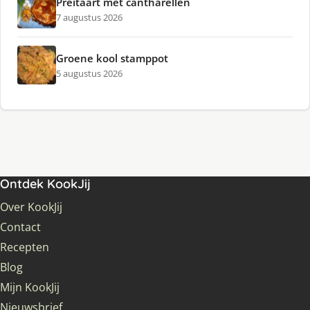
Preitaart met cantharellen
7 augustus 2026
Groene kool stamppot
5 augustus 2026
Ontdek KookJij
Over KookJij
Contact
Recepten
Blog
Mijn KookJij
Nieuwsbrief