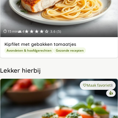
★★★★☆
⏱ 15 min
👥 4
3.6 (5)
Kipfilet met gebakken tomaatjes
Avondeten & hoofdgerechten
Gezonde recepten
Lekker hierbij
Maak favoriet
8
👍