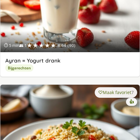
★★★★★
⏱ 5 min
👥 1
4.64 (90)
Ayran = Yogurt drank
Bijgerechten
Maak favoriet
7
👍