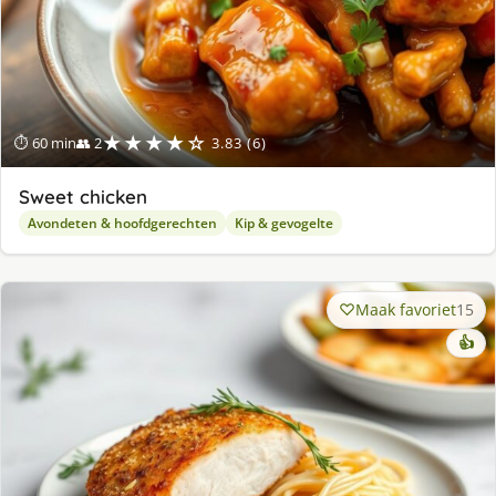
★★★★☆
⏱ 60 min
👥 2
3.83 (6)
Sweet chicken
Avondeten & hoofdgerechten
Kip & gevogelte
Maak favoriet
15
👍