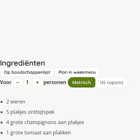
Ingrediënten
Op boodschappenlijst
Plan in weekmenu
−
+
Voor
1
personen
Metrisch
US cups/oz
2 eieren
5 plakjes ontbijtspek
4 grote champignons aan plakjes
1 grote tomaat aan plakken