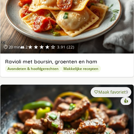
★★★★☆
⏱ 20 min
👥 2
3.91 (22)
Ravioli met boursin, groenten en ham
Avondeten & hoofdgerechten
Makkelijke recepten
Maak favoriet
9
👍