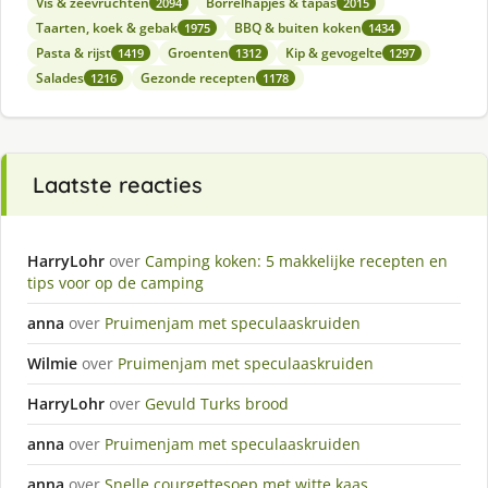
Vis & zeevruchten
Borrelhapjes & tapas
2094
2015
Taarten, koek & gebak
BBQ & buiten koken
1975
1434
Pasta & rijst
Groenten
Kip & gevogelte
1419
1312
1297
Salades
Gezonde recepten
1216
1178
Laatste reacties
HarryLohr
over
Camping koken: 5 makkelijke recepten en
tips voor op de camping
anna
over
Pruimenjam met speculaaskruiden
Wilmie
over
Pruimenjam met speculaaskruiden
HarryLohr
over
Gevuld Turks brood
anna
over
Pruimenjam met speculaaskruiden
anna
over
Snelle courgettesoep met witte kaas