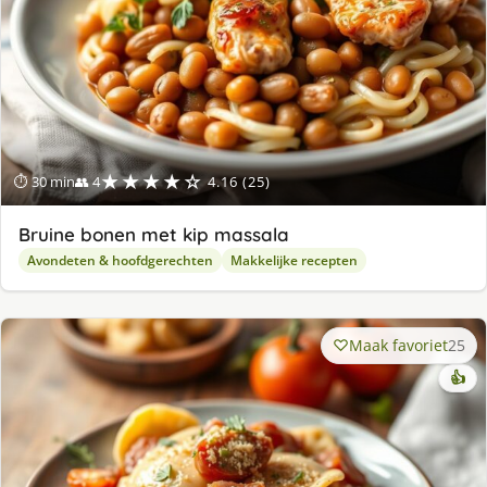
★★★★☆
⏱ 30 min
👥 4
4.16 (25)
Bruine bonen met kip massala
Avondeten & hoofdgerechten
Makkelijke recepten
Maak favoriet
25
👍