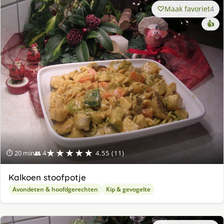
Maak favoriet
4
👍
★★★★★
⏱ 20 min
👥 4
4.55 (11)
Kalkoen stoofpotje
Avondeten & hoofdgerechten
Kip & gevogelte