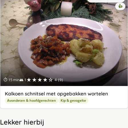
👍
★★★★☆
⏱ 15 min
👥 1
4 (9)
Kalkoen schnitsel met opgebakken wortelen
Avondeten & hoofdgerechten
Kip & gevogelte
Lekker hierbij