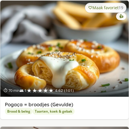
Maak favoriet
19
👍
★★★★★
⏱ 70 min
👥 1
4.62 (101)
Pogaça = broodjes (Gevulde)
Brood & beleg
Taarten, koek & gebak