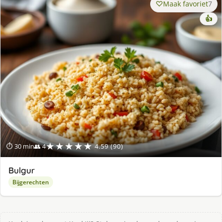
Maak favoriet
7
👍
★★★★★
⏱ 30 min
👥 4
4.59 (90)
Bulgur
Bijgerechten