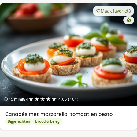
Maak favoriet
8
👍
★★★★★
⏱ 15 min
👥 4
4.65 (101)
Canapés met mozzarella, tomaat en pesto
Bijgerechten
Brood & beleg