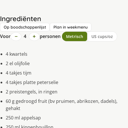
Ingrediënten
Op boodschappenlijst
Plan in weekmenu
−
+
Voor
4
personen
Metrisch
US cups/oz
4 kwartels
2 el olijfolie
4 takjes tijm
4 takjes platte peterselie
2 preistengels, in ringen
60 g gedroogd fruit (bv pruimen, abrikozen, dadels),
gehakt
250 ml appelsap
250 ml kippenbouillon