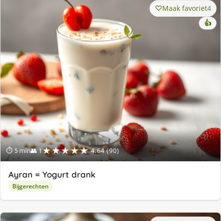
Maak favoriet
4
👍
★★★★★
⏱ 5 min
👥 1
4.64 (90)
Ayran = Yogurt drank
Bijgerechten