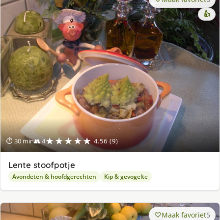
👍
★★★★★
⏱ 30 min
👥 4
4.56 (9)
Lente stoofpotje
Avondeten & hoofdgerechten
Kip & gevogelte
Maak favoriet
5