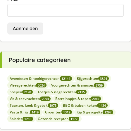
Aanmelden
Populaire categorieën
Avondeten & hoofdgerechten
Bijgerechten
12144
3824
Vleesgerechten
Voorgerechten & amuses
3024
2759
Soepen
Toetjes & nagerechten
2120
2115
Vis & zeevruchten
Borrelhapjes & tapas
2094
2015
Taarten, koek & gebak
BBQ & buiten koken
1975
1434
Pasta & rijst
Groenten
Kip & gevogelte
1419
1312
1297
Salades
Gezonde recepten
1216
1177