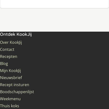
Ontdek KookJij
Over KookJij
Contact
Recepten
Blog
Mijn KookJij
Nieuwsbrief
Recept insturen
Boodschappenlijst
Weekmenu
Thuis koks