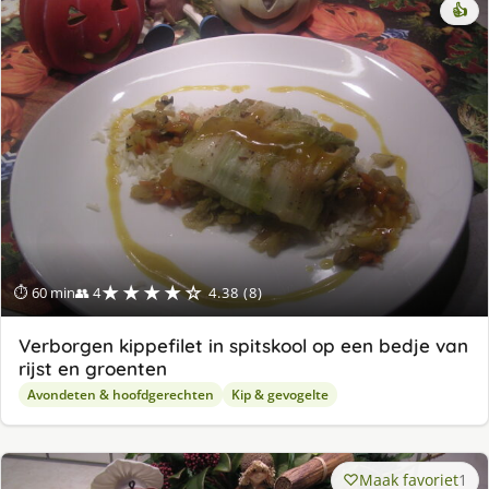
👍
★★★★☆
⏱ 60 min
👥 4
4.38 (8)
Verborgen kippefilet in spitskool op een bedje van
rijst en groenten
Avondeten & hoofdgerechten
Kip & gevogelte
Maak favoriet
1