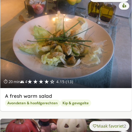
👍
★★★★☆
⏱ 20 min
👥 4
4.15 (13)
A fresh warm salad
Avondeten & hoofdgerechten
Kip & gevogelte
Maak favoriet
2