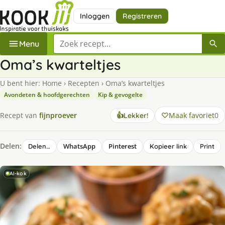
Inloggen
Registreren
Zoek een recept
Menu
Oma’s kwarteltjes
U bent hier:
Home
›
Recepten
›
Oma’s kwarteltjes
Avondeten & hoofdgerechten
Kip & gevogelte
Maak favoriet
0
Recept van
fijnproever
👍
Lekker!
Delen:
WhatsApp
Pinterest
Delen…
Kopieer link
Print
AI-kok