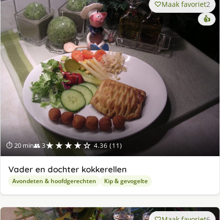
Maak favoriet
2
👍
★★★★☆
⏱ 20 min
👥 3
4.36 (11)
Vader en dochter kokkerellen
Avondeten & hoofdgerechten
Kip & gevogelte
Maak favoriet
6