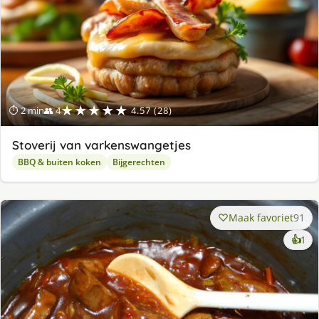
★★★★★
⏱ 2 min
👥 4
4.57 (28)
Stoverij van varkenswangetjes
BBQ & buiten koken
Bijgerechten
Maak favoriet
91
ke
👍
1
lek
ge