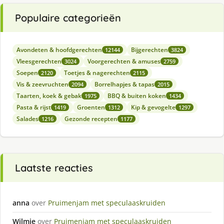
Populaire categorieën
Avondeten & hoofdgerechten
Bijgerechten
12144
3824
Vleesgerechten
Voorgerechten & amuses
3024
2759
Soepen
Toetjes & nagerechten
2120
2115
Vis & zeevruchten
Borrelhapjes & tapas
2094
2015
Taarten, koek & gebak
BBQ & buiten koken
1975
1434
Pasta & rijst
Groenten
Kip & gevogelte
1419
1312
1297
Salades
Gezonde recepten
1216
1177
Laatste reacties
anna
over
Pruimenjam met speculaaskruiden
Wilmie
over
Pruimenjam met speculaaskruiden