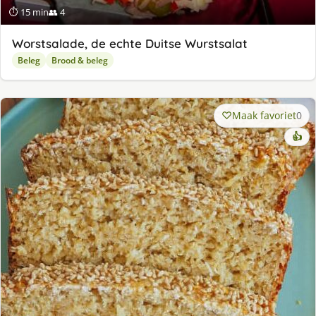
⏱ 15 min
👥 4
Worstsalade, de echte Duitse Wurstsalat
Beleg
Brood & beleg
Maak favoriet
0
👍