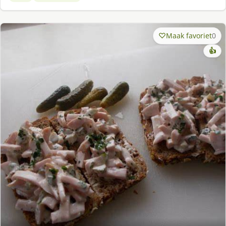
Maak favoriet
0
👍