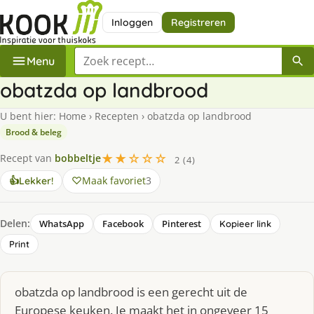
Inloggen
Registreren
Zoek een recept
Menu
obatzda op landbrood
U bent hier:
Home
›
Recepten
›
obatzda op landbrood
Brood & beleg
★★☆☆☆
Recept van
bobbeltje
2 (4)
Maak favoriet
3
👍
Lekker!
Delen:
WhatsApp
Facebook
Pinterest
Kopieer link
Print
obatzda op landbrood is een gerecht uit de
Europese keuken. Je maakt het in ongeveer 15