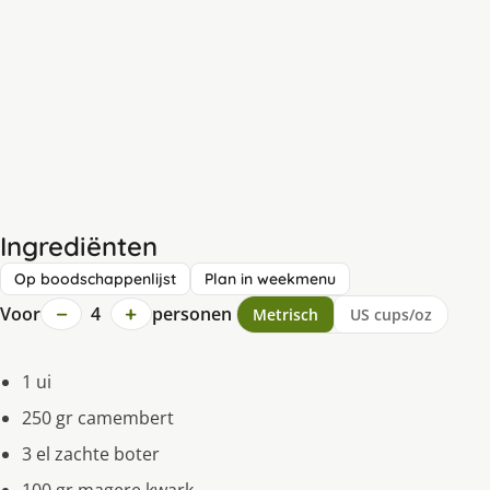
Ingrediënten
Op boodschappenlijst
Plan in weekmenu
−
+
Voor
4
personen
Metrisch
US cups/oz
1 ui
250 gr camembert
3 el zachte boter
100 gr magere kwark