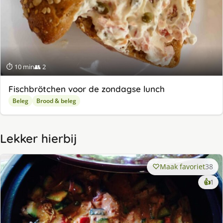
⏱ 10 min
👥 2
Fischbrötchen voor de zondagse lunch
Beleg
Brood & beleg
Lekker hierbij
Maak favoriet
38
ke
👍
1
lek
ge