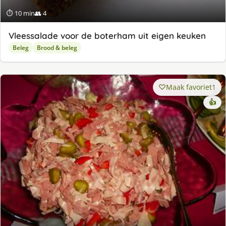
⏱ 10 min
👥 4
Vleessalade voor de boterham uit eigen keuken
Beleg
Brood & beleg
Maak favoriet
1
👍