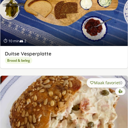
⏱ 10 min
👥 2
Duitse Vesperplatte
Brood & beleg
Maak favoriet
0
👍