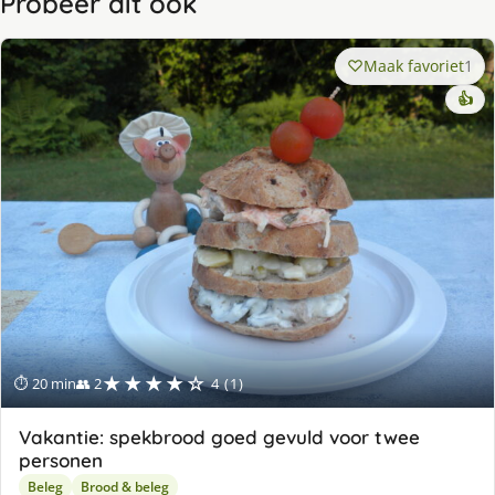
Probeer dit ook
Maak favoriet
1
👍
★★★★☆
⏱ 20 min
👥 2
4 (1)
Vakantie: spekbrood goed gevuld voor twee
personen
Beleg
Brood & beleg