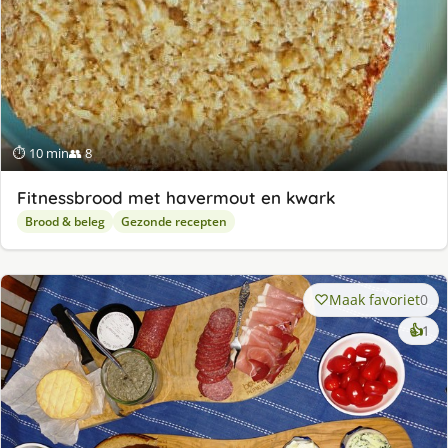
⏱ 10 min
👥 8
Fitnessbrood met havermout en kwark
Brood & beleg
Gezonde recepten
Maak favoriet
0
ke
👍
1
lek
ge