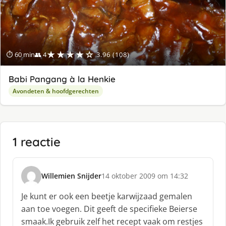
★★★★☆
⏱ 60 min
👥 4
3.96 (108)
Babi Pangang à la Henkie
Avondeten & hoofdgerechten
1 reactie
Willemien Snijder
14 oktober 2009 om 14:32
s
c
Je kunt er ook een beetje karwijzaad gemalen
h
aan toe voegen. Dit geeft de specifieke Beierse
r
smaak.Ik gebruik zelf het recept vaak om restjes
e