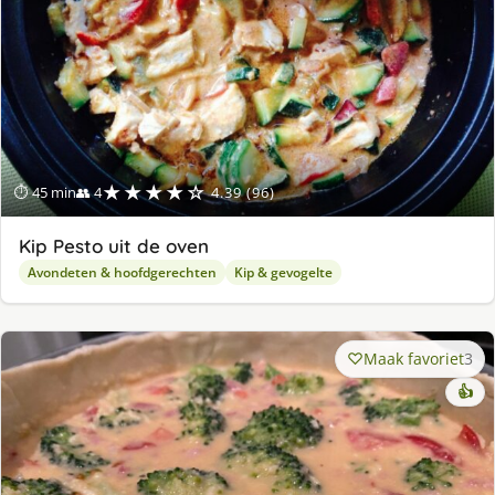
★★★★☆
⏱ 45 min
👥 4
4.39 (96)
Kip Pesto uit de oven
Avondeten & hoofdgerechten
Kip & gevogelte
Maak favoriet
3
👍