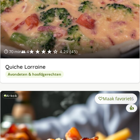
★★★★☆
⏱ 70 min
👥 4
4.29 (45)
Quiche Lorraine
Avondeten & hoofdgerechten
AI-kok
Maak favoriet
6
👍