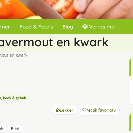
omer
Food & Foto’s
Blog
🎲 Verras me
havermout en kwark
mout en kwark
n, koek & gebak
Maak favoriet
0
👍
Lekker!
nk
Print