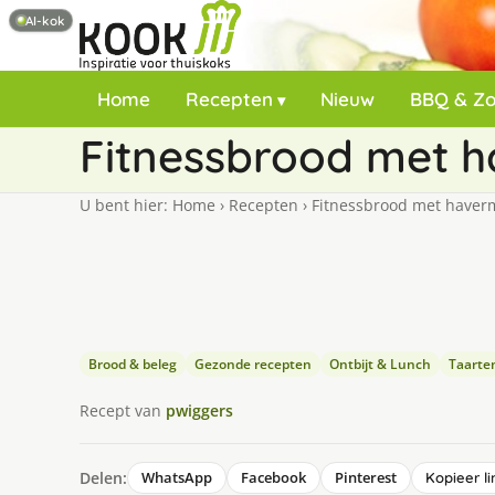
AI-kok
Home
Recepten
Nieuw
BBQ & Z
Fitnessbrood met 
U bent hier:
Home
›
Recepten
›
Fitnessbrood met haver
Brood & beleg
Gezonde recepten
Ontbijt & Lunch
Taarte
Recept van
pwiggers
Delen:
WhatsApp
Facebook
Pinterest
Kopieer li