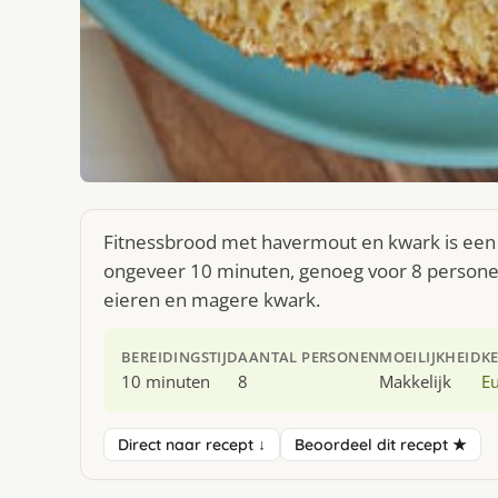
Fitnessbrood met havermout en kwark is een 
ongeveer 10 minuten, genoeg voor 8 personen.
eieren en magere kwark.
BEREIDINGSTIJD
AANTAL PERSONEN
MOEILIJKHEID
K
10 minuten
8
Makkelijk
E
Direct naar recept ↓
Beoordeel dit recept ★