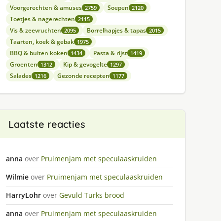
Voorgerechten & amuses
Soepen
2759
2120
Toetjes & nagerechten
2115
Vis & zeevruchten
Borrelhapjes & tapas
2095
2015
Taarten, koek & gebak
1975
BBQ & buiten koken
Pasta & rijst
1434
1419
Groenten
Kip & gevogelte
1312
1297
Salades
Gezonde recepten
1216
1177
Laatste reacties
anna
over
Pruimenjam met speculaaskruiden
Wilmie
over
Pruimenjam met speculaaskruiden
HarryLohr
over
Gevuld Turks brood
anna
over
Pruimenjam met speculaaskruiden