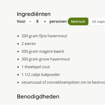
Ingrediënten
−
+
Voor
8
personen
Metrisch
US cups
200 gram fijne havermout
2 eieren
500 gram magere kwark
300 gram grove havermout
1 theelepel zout
1 1/2 zakje bakpoeder
sesamzaad of zonnebloempitten om te bestro
Benodigdheden