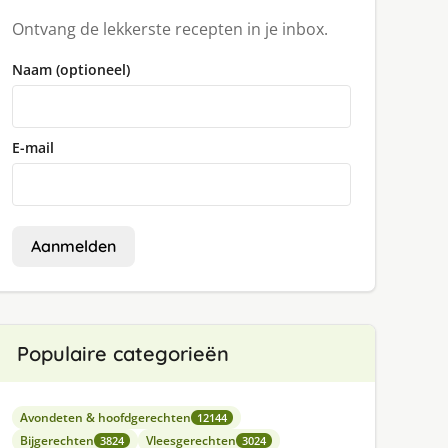
Ontvang de lekkerste recepten in je inbox.
Naam (optioneel)
E-mail
Aanmelden
Populaire categorieën
Avondeten & hoofdgerechten
12144
Bijgerechten
Vleesgerechten
3824
3024