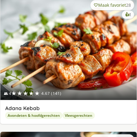
Maak favoriet
28
ke
👍
1
lek
ge
★★★★★
👥 4
4.67 (141)
Adana Kebab
Avondeten & hoofdgerechten
Vleesgerechten