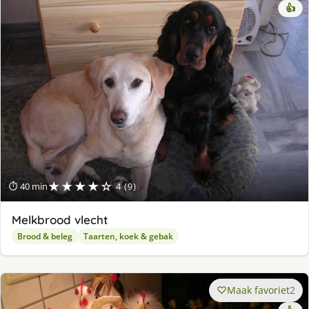
👍
★★★★☆
⏱ 40 min
4 (9)
Melkbrood vlecht
Brood & beleg
Taarten, koek & gebak
Maak favoriet
2