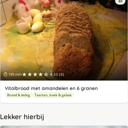
👍
★★★★☆
⏱ 195 min
4.33 (6)
Vitalbrood met amandelen en 6 granen
Brood & beleg
Taarten, koek & gebak
Lekker hierbij