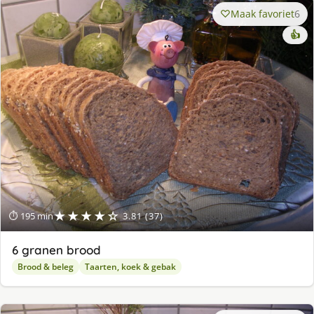
Maak favoriet
6
👍
★★★★☆
⏱ 195 min
3.81 (37)
6 granen brood
Brood & beleg
Taarten, koek & gebak