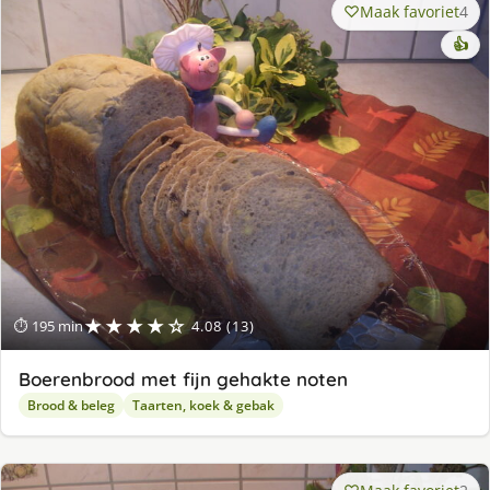
Maak favoriet
4
👍
★★★★☆
⏱ 195 min
4.08 (13)
Boerenbrood met fijn gehakte noten
Brood & beleg
Taarten, koek & gebak