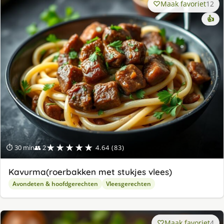
Maak favoriet
12
👍
★★★★★
⏱ 30 min
👥 2
4.64 (83)
Kavurma(roerbakken met stukjes vlees)
Avondeten & hoofdgerechten
Vleesgerechten
Maak favoriet
4