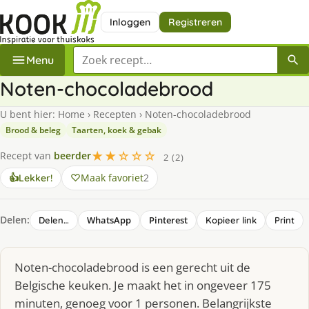
Inloggen
Registreren
Zoek een recept
Menu
Noten-chocoladebrood
U bent hier:
Home
›
Recepten
›
Noten-chocoladebrood
Brood & beleg
Taarten, koek & gebak
★★☆☆☆
Recept van
beerder
2 (2)
Maak favoriet
2
👍
Lekker!
Delen:
WhatsApp
Pinterest
Delen…
Kopieer link
Print
Noten-chocoladebrood is een gerecht uit de
Belgische keuken. Je maakt het in ongeveer 175
minuten, genoeg voor 1 personen. Belangrijkste