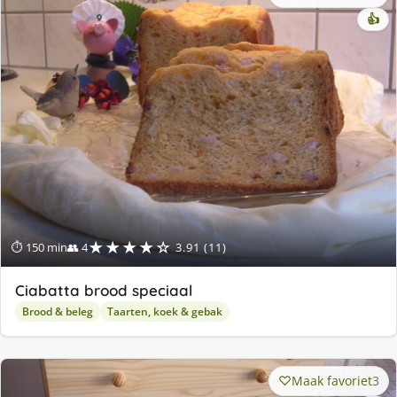
👍
★★★★☆
⏱ 150 min
👥 4
3.91 (11)
Ciabatta brood speciaal
Brood & beleg
Taarten, koek & gebak
Maak favoriet
3