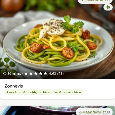
👍
★★★★★
⏱ 30 min
👥 4
4.63 (78)
Zonnevis
Avondeten & hoofdgerechten
Vis & zeevruchten
Maak favoriet
38