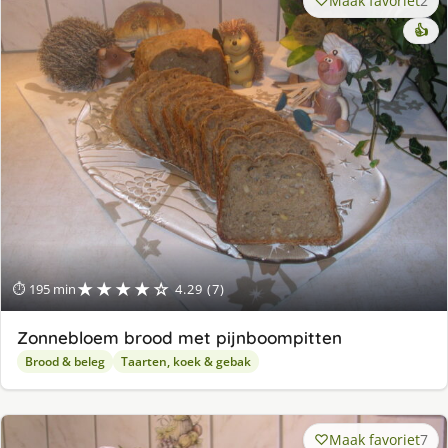
Maak favoriet
2
👍
★★★★☆
⏱ 195 min
4.29 (7)
Zonnebloem brood met pijnboompitten
Brood & beleg
Taarten, koek & gebak
Maak favoriet
7