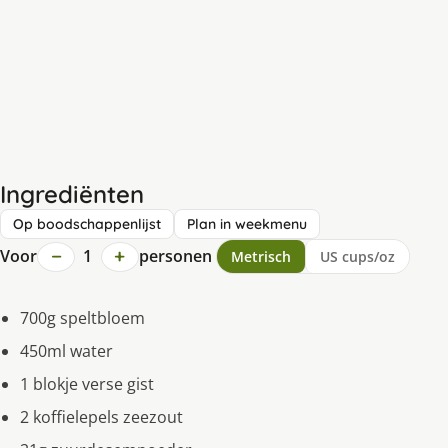
Ingrediënten
Op boodschappenlijst
Plan in weekmenu
−
+
Voor
1
personen
Metrisch
US cups/oz
700g speltbloem
450ml water
1 blokje verse gist
2 koffielepels zeezout