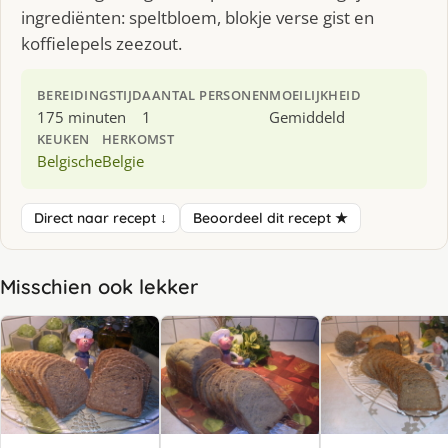
ingrediënten: speltbloem, blokje verse gist en
koffielepels zeezout.
BEREIDINGSTIJD
AANTAL PERSONEN
MOEILIJKHEID
175 minuten
1
Gemiddeld
KEUKEN
HERKOMST
Belgische
Belgie
Direct naar recept ↓
Beoordeel dit recept ★
Misschien ook lekker