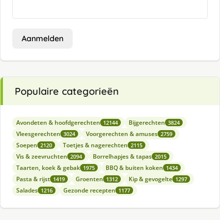
Aanmelden
Populaire categorieën
Avondeten & hoofdgerechten
Bijgerechten
12144
3824
Vleesgerechten
Voorgerechten & amuses
3024
2759
Soepen
Toetjes & nagerechten
2120
2115
Vis & zeevruchten
Borrelhapjes & tapas
2094
2015
Taarten, koek & gebak
BBQ & buiten koken
1975
1434
Pasta & rijst
Groenten
Kip & gevogelte
1419
1312
1297
Salades
Gezonde recepten
1216
1177