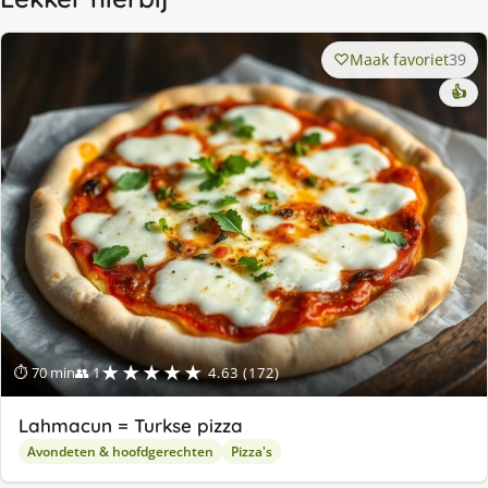
Maak favoriet
39
👍
★★★★★
⏱ 70 min
👥 1
4.63 (172)
Lahmacun = Turkse pizza
Avondeten & hoofdgerechten
Pizza's