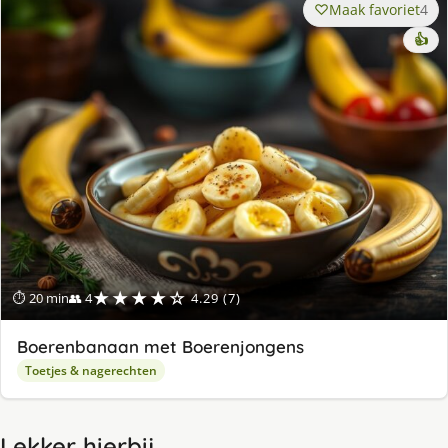
Maak favoriet
4
👍
★★★★☆
⏱ 20 min
👥 4
4.29 (7)
Boerenbanaan met Boerenjongens
Toetjes & nagerechten
Lekker hierbij