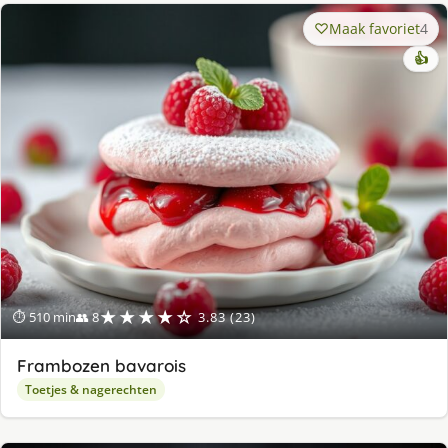
Maak favoriet
4
👍
★★★★☆
⏱ 510 min
👥 8
3.83 (23)
Frambozen bavarois
Toetjes & nagerechten