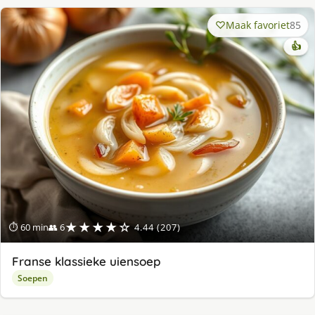
Maak favoriet
85
👍
★★★★☆
⏱ 60 min
👥 6
4.44 (207)
Franse klassieke uiensoep
Soepen