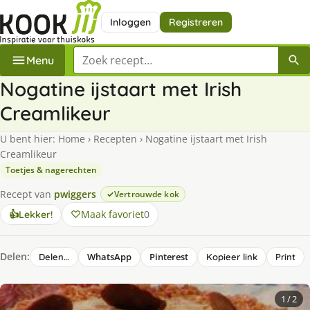
Inloggen
Registreren
Zoek een recept
Menu
Nogatine ijstaart met Irish
Creamlikeur
U bent hier:
Home
›
Recepten
›
Nogatine ijstaart met Irish
Creamlikeur
Toetjes & nagerechten
Recept van
pwiggers
Vertrouwde kok
Maak favoriet
0
👍
Lekker!
Delen:
WhatsApp
Pinterest
Delen…
Kopieer link
Print
1
/ 2