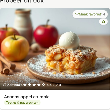
Probeer dit ook
Maak favoriet
14
👍
★★★★☆
⏱ 20 min
👥 4
4.43 (23)
Ananas appel crumble
Toetjes & nagerechten