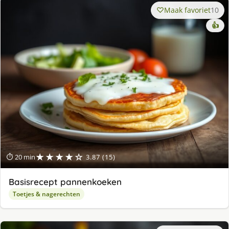
Maak favoriet
10
👍
★★★★☆
⏱ 20 min
3.87 (15)
Basisrecept pannenkoeken
Toetjes & nagerechten