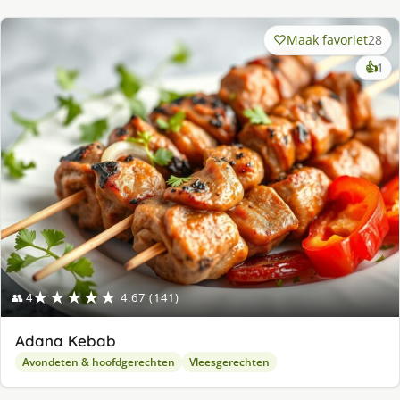
Maak favoriet
28
ke
👍
1
lek
ge
★★★★★
👥 4
4.67 (141)
Adana Kebab
Avondeten & hoofdgerechten
Vleesgerechten