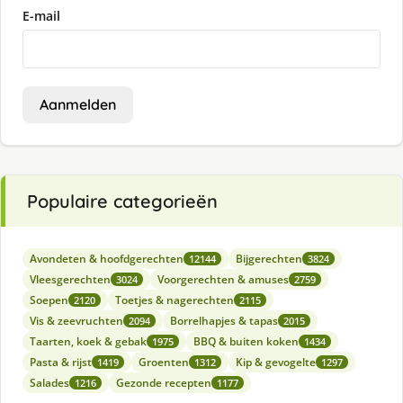
E-mail
Aanmelden
Populaire categorieën
Avondeten & hoofdgerechten
Bijgerechten
12144
3824
Vleesgerechten
Voorgerechten & amuses
3024
2759
Soepen
Toetjes & nagerechten
2120
2115
Vis & zeevruchten
Borrelhapjes & tapas
2094
2015
Taarten, koek & gebak
BBQ & buiten koken
1975
1434
Pasta & rijst
Groenten
Kip & gevogelte
1419
1312
1297
Salades
Gezonde recepten
1216
1177