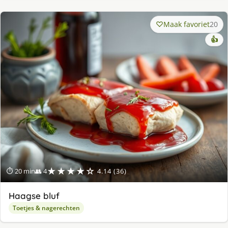
Maak favoriet
20
👍
★★★★☆
⏱ 20 min
👥 4
4.14 (36)
Haagse bluf
Toetjes & nagerechten