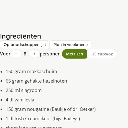
Ingrediënten
Op boodschappenlijst
Plan in weekmenu
−
+
Voor
8
personen
Metrisch
US cups/oz
150 gram mokkaschuim
65 gram gehakte hazelnoten
250 ml slagroom
4 dl vanillevla
150 gram nougatine (Baukje of dr. Oetker)
1 dl Irish Creamlikeur (bijv. Baileys)
chocolade om te garneren