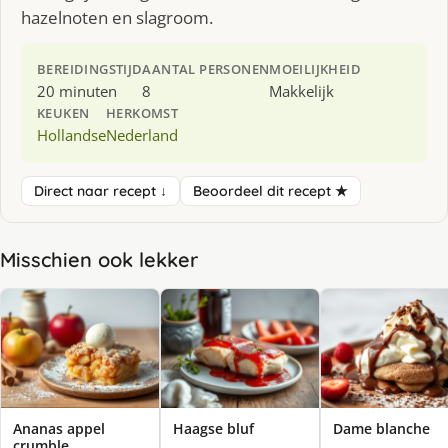
hazelnoten en slagroom.
BEREIDINGSTIJD
AANTAL PERSONEN
MOEILIJKHEID
20 minuten
8
Makkelijk
KEUKEN
HERKOMST
Hollandse
Nederland
Direct naar recept ↓
Beoordeel dit recept ★
Misschien ook lekker
Ananas appel
Haagse bluf
Dame blanche
crumble