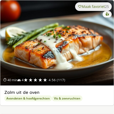
Maak favoriet
25
👍
★★★★★
⏱ 40 min
👥 4
4.56 (117)
Zalm uit de oven
Avondeten & hoofdgerechten
Vis & zeevruchten