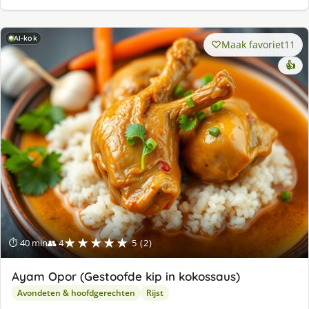
AI-kok
Maak favoriet
11
👍
★★★★★
⏱ 40 min
👥 4
5 (2)
Ayam Opor (Gestoofde kip in kokossaus)
Avondeten & hoofdgerechten
Rijst