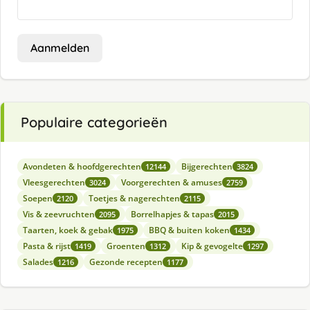
Aanmelden
Populaire categorieën
Avondeten & hoofdgerechten
Bijgerechten
12144
3824
Vleesgerechten
Voorgerechten & amuses
3024
2759
Soepen
Toetjes & nagerechten
2120
2115
Vis & zeevruchten
Borrelhapjes & tapas
2095
2015
Taarten, koek & gebak
BBQ & buiten koken
1975
1434
Pasta & rijst
Groenten
Kip & gevogelte
1419
1312
1297
Salades
Gezonde recepten
1216
1177