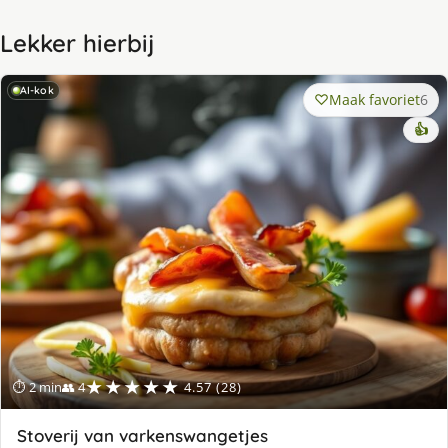
Lekker hierbij
AI-kok
Maak favoriet
6
👍
★★★★★
⏱ 2 min
👥 4
4.57 (28)
Stoverij van varkenswangetjes