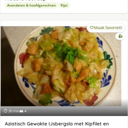
Avondeten & hoofdgerechten
Rijst
Maak favoriet
0
👍
⏱ 30 min
👥 4
Aziatisch Gewokte IJsbergsla met Kipfilet en