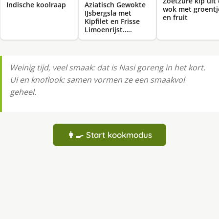
Zoetzure kip uit
Indische koolraap
Aziatisch Gewokte
wok met groentj
IJsbergsla met
en fruit
Kipfilet en Frisse
Limoenrijst…..
Weinig tijd, veel smaak: dat is Nasi goreng in het kort.
Ui en knoflook: samen vormen ze een smaakvol
geheel.
👩‍🍳 Start kookmodus