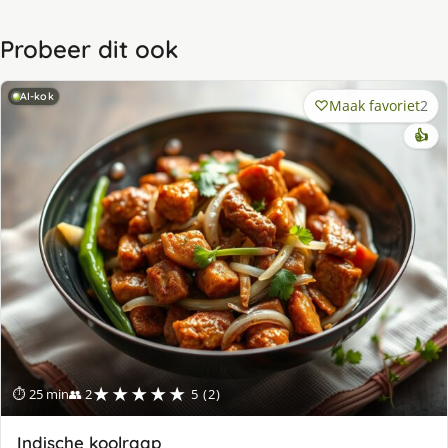
Probeer dit ook
AI-kok
Maak favoriet
2
👍
★★★★★
⏱ 25 min
👥 2
5 (2)
Indische koolraap