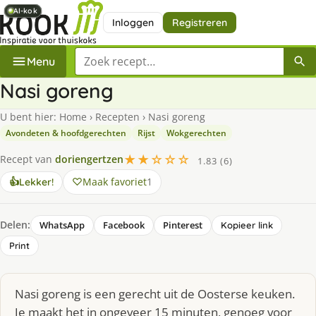
AI-kok
AI-kok
AI-kok
AI-kok
Inloggen
Registreren
Zoek een recept
Menu
Nasi goreng
U bent hier:
Home
›
Recepten
›
Nasi goreng
Avondeten & hoofdgerechten
Rijst
Wokgerechten
★★☆☆☆
Recept van
doriengertzen
1.83 (6)
Maak favoriet
1
👍
Lekker!
Delen:
WhatsApp
Facebook
Pinterest
Kopieer link
Print
Nasi goreng is een gerecht uit de Oosterse keuken.
Je maakt het in ongeveer 15 minuten, genoeg voor