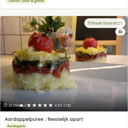
Taarten, koek & gebak
Maak favoriet
21
👍
★★★★★
⏱ 25 min
👥 2
4.61 (18)
Aardappelpuree : feestelijk apart
Aardappels