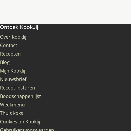
Ontdek KookJij
Over KookJij
Contact
Recepten
Blog
Mijn KookJij
Nieuwsbrief
Recept insturen
Boodschappenlijst
Weekmenu
Thuis koks
Cookies op KookJij
Gebruikersvoorwaarden