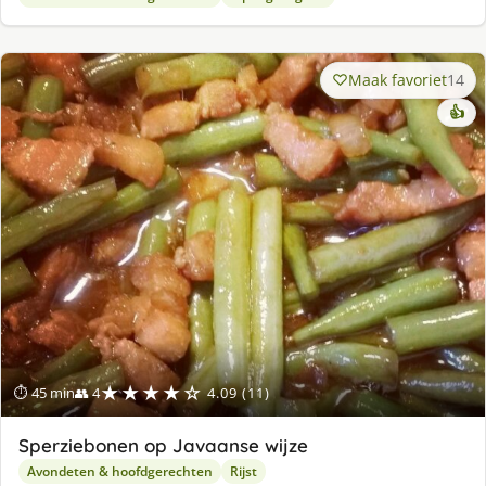
Maak favoriet
14
👍
★★★★☆
⏱ 45 min
👥 4
4.09 (11)
Sperziebonen op Javaanse wijze
Avondeten & hoofdgerechten
Rijst