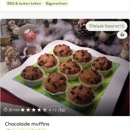
BBQ & buiten koken
Bijgerechten
Maak favoriet
10
👍
★★★★☆
⏱ 30 min
4.12 (52)
Chocolade muffins