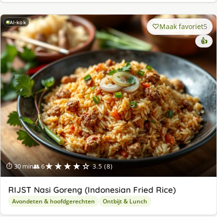
AI-kok
Maak favoriet
5
👍
★★★★☆
⏱ 30 min
👥 6
3.5 (8)
RIJST Nasi Goreng (Indonesian Fried Rice)
Avondeten & hoofdgerechten
Ontbijt & Lunch