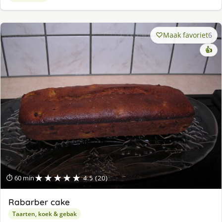
Maak favoriet
6
👍
★★★★★
⏱ 60 min
4.5 (20)
Rabarber cake
Taarten, koek & gebak