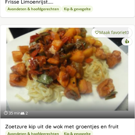
Frisse Limoenrijst…..
Avondeten & hoofdgerechten
Kip & gevogelte
Maak favoriet
0
👍
⏱ 35 min
👥 2
Zoetzure kip uit de wok met groentjes en fruit
Avondeten & hoofdgerechten
Kip & gevogelte