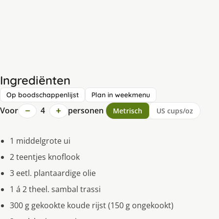
Ingrediënten
Op boodschappenlijst
Plan in weekmenu
−
+
Voor
4
personen
Metrisch
US cups/oz
1 middelgrote ui
2 teentjes knoflook
3 eetl. plantaardige olie
1 á 2 theel. sambal trassi
300 g gekookte koude rijst (150 g ongekookt)