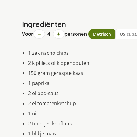
Ingrediënten
−
+
Voor
4
personen
Metrisch
US cups
1 zak nacho chips
2 kipfilets of kippenbouten
150 gram geraspte kaas
1 paprika
2 el bbq-saus
2 el tomatenketchup
1 ui
2 teentjes knoflook
1 blikje maïs