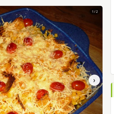
1
/ 2
›