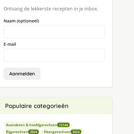
Ontvang de lekkerste recepten in je inbox.
Naam (optioneel)
E-mail
Aanmelden
Populaire categorieën
Avondeten & hoofdgerechten
12144
Bijgerechten
Vleesgerechten
3824
3024