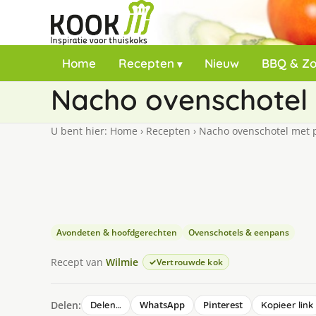
Home
Recepten
Nieuw
BBQ & Z
Nacho ovenschotel 
U bent hier:
Home
›
Recepten
›
Nacho ovenschotel met p
Avondeten & hoofdgerechten
Ovenschotels & eenpans
Recept van
Wilmie
Vertrouwde kok
Delen:
WhatsApp
Pinterest
Delen…
Kopieer link