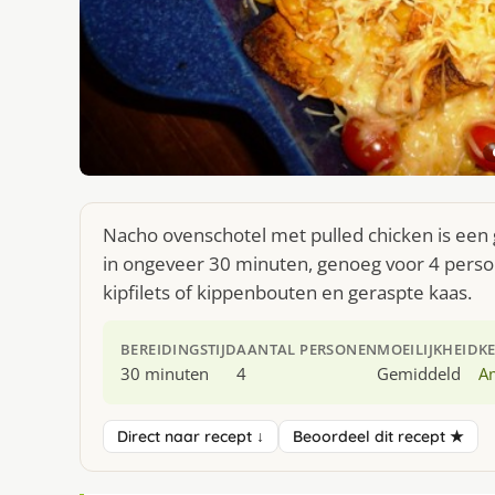
Nacho ovenschotel met pulled chicken is een
in ongeveer 30 minuten, genoeg voor 4 person
kipfilets of kippenbouten en geraspte kaas.
BEREIDINGSTIJD
AANTAL PERSONEN
MOEILIJKHEID
K
30 minuten
4
Gemiddeld
A
Direct naar recept ↓
Beoordeel dit recept ★