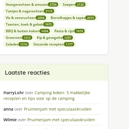
Voorgerechten & amuses
Soepen
2759
2120
Toetjes & nagerechten
2115
Vis & zeevruchten
Borrelhapjes & tapas
2094
2015
Taarten, koek & gebak
1975
BBQ & buiten koken
Pasta & rijst
1434
1419
Groenten
Kip & gevogelte
1312
1297
Salades
Gezonde recepten
1216
1177
Laatste reacties
HarryLohr
over
Camping koken: 5 makkelijke
recepten en tips voor op de camping
anna
over
Pruimenjam met speculaaskruiden
Wilmie
over
Pruimenjam met speculaaskruiden