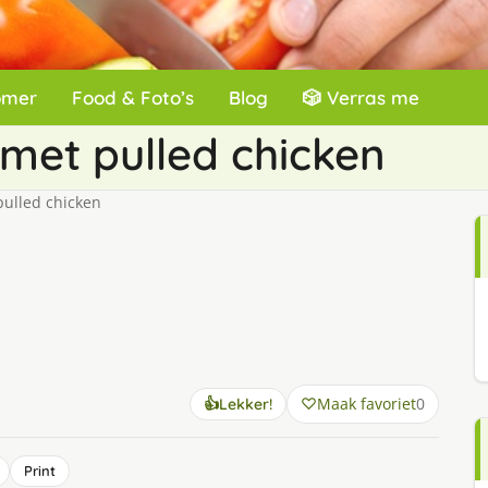
omer
Food & Foto’s
Blog
🎲 Verras me
met pulled chicken
ulled chicken
Maak favoriet
0
👍
Lekker!
Print