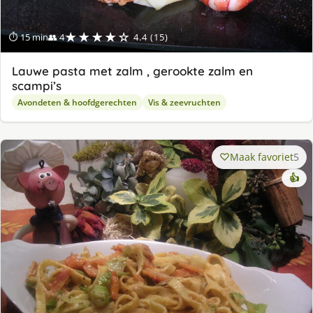
★★★★☆
⏱ 15 min
👥 4
4.4 (15)
Lauwe pasta met zalm , gerookte zalm en
scampi’s
Avondeten & hoofdgerechten
Vis & zeevruchten
Maak favoriet
5
👍