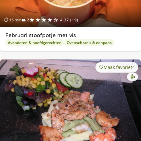
★★★★☆
⏱ 15 min
👥 2
4.37 (19)
Februari stoofpotje met vis
Avondeten & hoofdgerechten
Ovenschotels & eenpans
Maak favoriet
4
👍