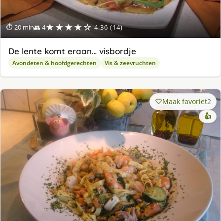
★★★★☆
⏱ 20 min
👥 4
4.36 (14)
De lente komt eraan… visbordje
Avondeten & hoofdgerechten
Vis & zeevruchten
Maak favoriet
2
👍