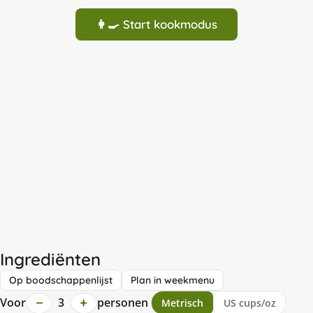
👩‍🍳 Start kookmodus
Ingrediënten
Op boodschappenlijst
Plan in weekmenu
−
+
Voor
3
personen
Metrisch
US cups/oz