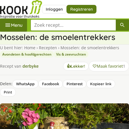
Inloggen
Registreren
Zoek een recept
Menu
Mosselen: de smoelentrekkers
U bent hier:
Home
›
Recepten
›
Mosselen: de smoelentrekkers
Avondeten & hoofdgerechten
Vis & zeevruchten
Maak favoriet
1
Recept van
derbyke
👍
Lekker!
Delen:
WhatsApp
Facebook
Pinterest
Kopieer link
Print