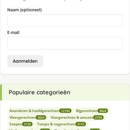
Naam (optioneel)
E-mail
Aanmelden
Populaire categorieën
Avondeten & hoofdgerechten
Bijgerechten
12144
3824
Vleesgerechten
Voorgerechten & amuses
3024
2759
Soepen
Toetjes & nagerechten
2120
2115