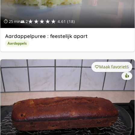
★★★★★
⏱ 25 min
👥 2
4.61 (18)
Aardappelpuree : feestelijk apart
Aardappels
Maak favoriet
6
👍