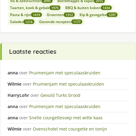
Vis & zeevruchten
Borrelhapjes & tapas
2095
2015
Taarten, koek & gebak
BBQ & buiten koken
1975
1434
Pasta & rijst
Groenten
Kip & gevogelte
1419
1312
1297
Salades
Gezonde recepten
1216
1177
Laatste reacties
anna
over
Pruimenjam met speculaaskruiden
Wilmie
over
Pruimenjam met speculaaskruiden
HarryLohr
over
Gevuld Turks brood
anna
over
Pruimenjam met speculaaskruiden
anna
over
Snelle courgettesoep met witte kaas
Wilmie
over
Ovenschotel met courgette en tonijn