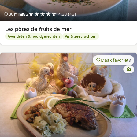
★★★★☆
⏱ 30 min
👥 2
4.38 (13)
Les pâtes de fruits de mer
Avondeten & hoofdgerechten
Vis & zeevruchten
Maak favoriet
8
👍