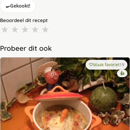
🍳
Gekookt!
Beoordeel dit recept
★
★
★
★
★
Probeer dit ook
Maak favoriet
19
👍