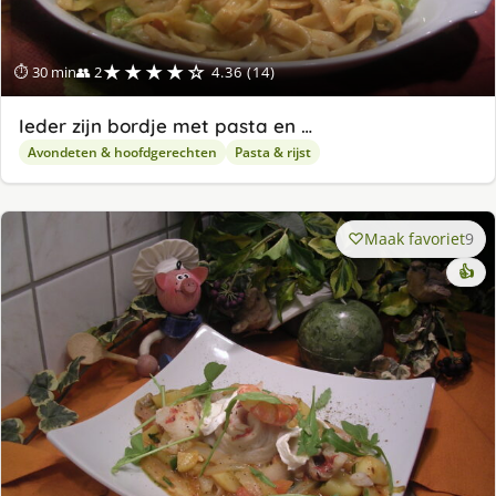
★★★★☆
⏱ 30 min
👥 2
4.36 (14)
Ieder zijn bordje met pasta en …
Avondeten & hoofdgerechten
Pasta & rijst
Maak favoriet
9
👍