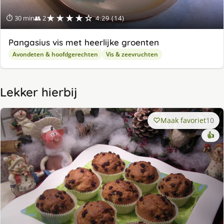
★★★★☆
⏱ 30 min
👥 2
4.29 (14)
Pangasius vis met heerlijke groenten
Avondeten & hoofdgerechten
Vis & zeevruchten
Lekker hierbij
Maak favoriet
10
👍