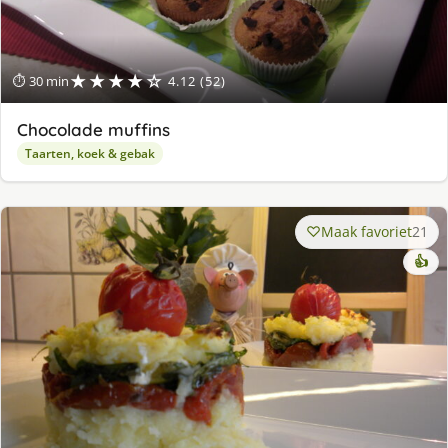
★★★★☆
⏱ 30 min
4.12 (52)
Chocolade muffins
Taarten, koek & gebak
Maak favoriet
21
👍