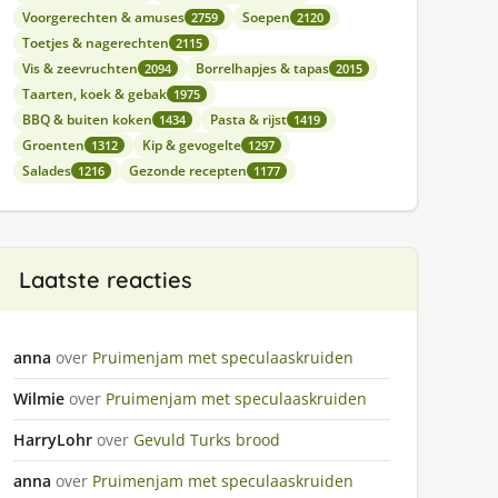
Voorgerechten & amuses
Soepen
2759
2120
Toetjes & nagerechten
2115
Vis & zeevruchten
Borrelhapjes & tapas
2094
2015
Taarten, koek & gebak
1975
BBQ & buiten koken
Pasta & rijst
1434
1419
Groenten
Kip & gevogelte
1312
1297
Salades
Gezonde recepten
1216
1177
Laatste reacties
anna
over
Pruimenjam met speculaaskruiden
Wilmie
over
Pruimenjam met speculaaskruiden
HarryLohr
over
Gevuld Turks brood
anna
over
Pruimenjam met speculaaskruiden