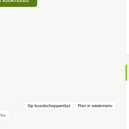
art kookmodus
Op boodschappenlijst
Plan in weekmenu
/oz