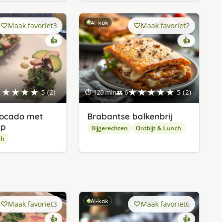
AI-kok
Maak favoriet
3
Maak favoriet
2
👍
👍
★★★★★
★★★★★
5 (2)
⏱ 120 min
👥 6
5 (2)
vocado met
Brabantse balkenbrij
ip
Bijgerechten
Ontbijt & Lunch
ch
AI-kok
Maak favoriet
3
Maak favoriet
6
👍
👍