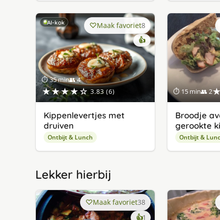
AI-kok
Maak favoriet
8
👍
⏱ 35 min
👥 4
★★★★☆
3.83 (6)
⏱ 15 min
👥 2
Kippenlevertjes met
Broodje a
druiven
gerookte k
Ontbijt & Lunch
Ontbijt & Lun
Lekker hierbij
Maak favoriet
38
keer
👍
1