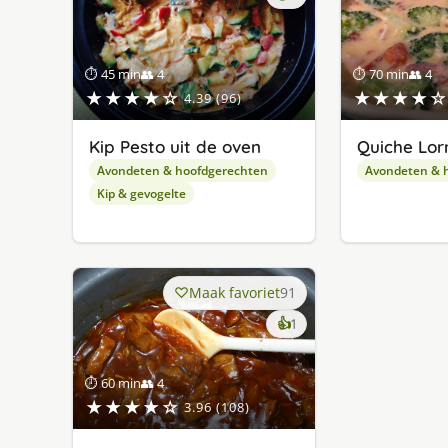
lekker
gevonden
⏱ 45 min
👥 4
⏱ 70 min
👥 4
★★★★☆
★★★★☆
4.39 (96)
Kip Pesto uit de oven
Quiche Lor
Avondeten & hoofdgerechten
Avondeten & 
Kip & gevogelte
Maak favoriet
91
keer
👍
1
lekker
gevonden
⏱ 60 min
👥 4
★★★★☆
3.96 (108)