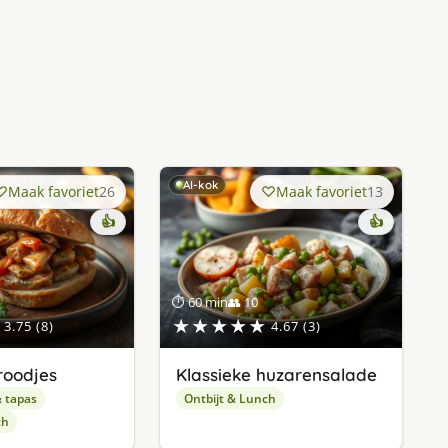
AI-kok
Maak favoriet
26
Maak favoriet
13
👍
👍
⏱ 60 min
👥 10
★★★★★
3.75 (8)
4.67 (3)
roodjes
Klassieke huzarensalade
& tapas
Ontbijt & Lunch
ch