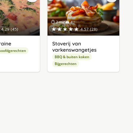
⏱ 2 min
👥 4
★★★★★
4.29 (45)
4.57 (28)
raine
Stoverij van
varkenswangetjes
hoofdgerechten
BBQ & buiten koken
Bijgerechten