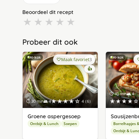
Beoordeel dit recept
★
★
★
★
★
Probeer dit ook
AI-kok
AI-kok
Maak favoriet
3
👍
⏱ 40 min
👥 4
★★★★☆
★★★★☆
⏱ 30 min
👥 4
4 (6)
Groene aspergesoep
Sausijzenb
Ontbijt & Lunch
Soepen
Borrelhapjes 
Ontbijt & Lun