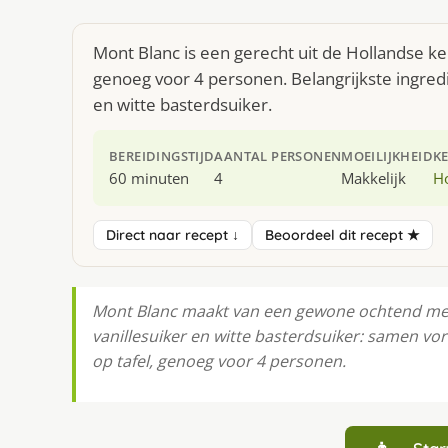
Mont Blanc is een gerecht uit de Hollandse k
genoeg voor 4 personen. Belangrijkste ingredi
en witte basterdsuiker.
BEREIDINGSTIJD
AANTAL PERSONEN
MOEILIJKHEID
K
60 minuten
4
Makkelijk
H
Direct naar recept ↓
Beoordeel dit recept ★
Mont Blanc maakt van een gewone ochtend mete
vanillesuiker en witte basterdsuiker: samen vo
op tafel, genoeg voor 4 personen.