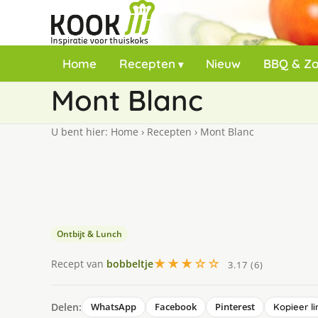
Home
Recepten
Nieuw
BBQ & Z
Mont Blanc
U bent hier:
Home
›
Recepten
›
Mont Blanc
Ontbijt & Lunch
★★★☆☆
Recept van
bobbeltje
3.17 (6)
Delen:
WhatsApp
Facebook
Pinterest
Kopieer li