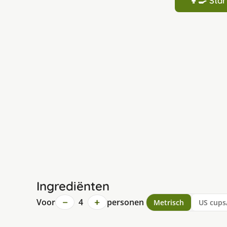
👩‍🍳 St
Ingrediënten
−
+
Voor
4
personen
Metrisch
US cups