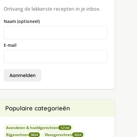
Ontvang de lekkerste recepten in je inbox.
Naam (optioneel)
E-mail
Aanmelden
Populaire categorieën
Avondeten & hoofdgerechten
12144
Bijgerechten
Vleesgerechten
3824
3024