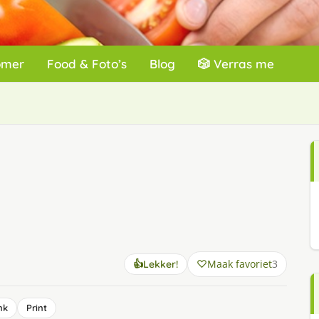
omer
Food & Foto’s
Blog
🎲 Verras me
Maak favoriet
3
👍
Lekker!
nk
Print