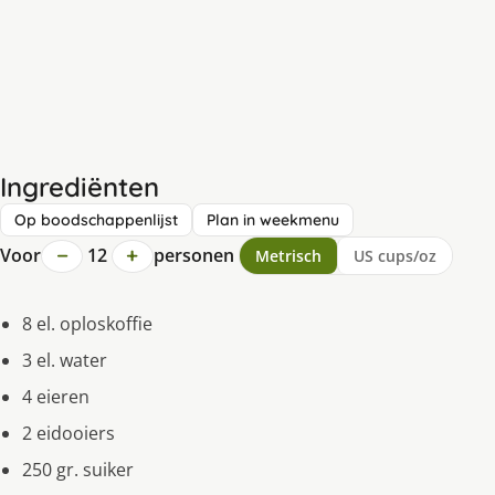
Ingrediënten
Op boodschappenlijst
Plan in weekmenu
−
+
Voor
12
personen
Metrisch
US cups/oz
8 el. oploskoffie
3 el. water
4 eieren
2 eidooiers
250 gr. suiker