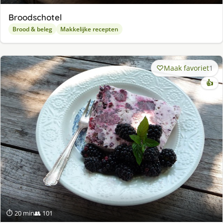
Broodschotel
Brood & beleg
Makkelijke recepten
Maak favoriet
1
👍
⏱ 20 min
👥 101