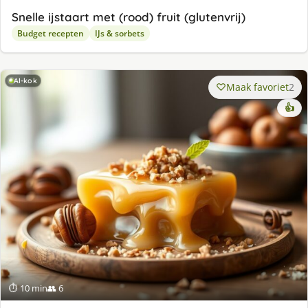
Snelle ijstaart met (rood) fruit (glutenvrij)
Budget recepten
IJs & sorbets
AI-kok
Maak favoriet
2
👍
⏱ 10 min
👥 6