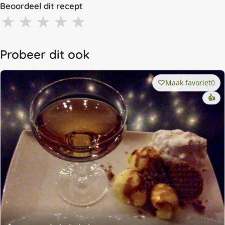
Beoordeel dit recept
★
★
★
★
★
Probeer dit ook
Maak favoriet
0
👍