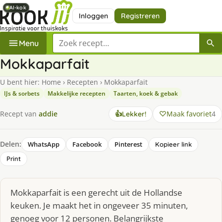
AI-kok
AI-kok
AI-kok
AI-kok
Inloggen
Registreren
Zoek een recept
Menu
Mokkaparfait
U bent hier:
Home
›
Recepten
›
Mokkaparfait
IJs & sorbets
Makkelijke recepten
Taarten, koek & gebak
Maak favoriet
4
Recept van
addie
👍
Lekker!
Delen:
WhatsApp
Facebook
Pinterest
Kopieer link
Print
Mokkaparfait is een gerecht uit de Hollandse
keuken. Je maakt het in ongeveer 35 minuten,
genoeg voor 12 personen. Belangrijkste