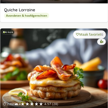
Quiche Lorraine
Avondeten & hoofdgerechten
AI-kok
Maak favoriet
6
👍
★★★★★
⏱ 2 min
👥 4
4.57 (28)