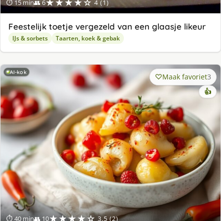
★★★★☆
⏱ 15 min
👥 6
4 (1)
Feestelijk toetje vergezeld van een glaasje likeur
IJs & sorbets
Taarten, koek & gebak
AI-kok
Maak favoriet
3
👍
★★★★☆
⏱ 40 min
👥 10
3.5 (2)