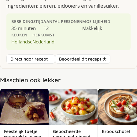
ingrediënten: eieren, eidooiers en vanillesuiker.
BEREIDINGSTIJD
AANTAL PERSONEN
MOEILIJKHEID
35 minuten
12
Makkelijk
KEUKEN
HERKOMST
Hollandse
Nederland
Direct naar recept ↓
Beoordeel dit recept ★
Misschien ook lekker
Feestelijk toetje
Gepocheerde
Broodschotel
vergezeld van een
peren met piment