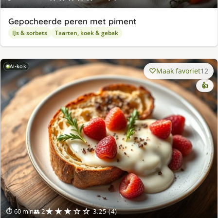
Gepocheerde peren met piment
IJs & sorbets
Taarten, koek & gebak
AI-kok
Maak favoriet
12
👍
★★★☆☆
⏱ 60 min
👥 2
3.25 (4)