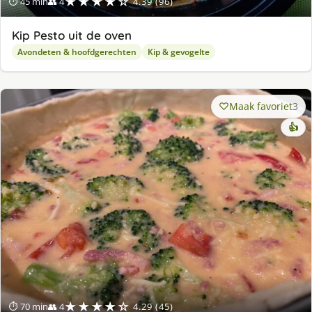
★★★★☆
⏱ 45 min
👥 4
4.39 (96)
Kip Pesto uit de oven
Avondeten & hoofdgerechten
Kip & gevogelte
Maak favoriet
3
👍
★★★★☆
⏱ 70 min
👥 4
4.29 (45)