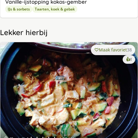
Va­nil­le-ijstop­ping ko­kos-gem­ber
IJs & sorbets
Taarten, koek & gebak
Lekker hierbij
Maak favoriet
38
ke
👍
1
lek
ge