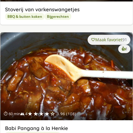
Stoverij van varkenswangetjes
BBQ & buiten koken
Bijgerechten
Maak favoriet
91
ke
👍
1
lek
ge
★★★★☆
⏱ 60 min
👥 4
3.96 (108)
Babi Pangang à la Henkie