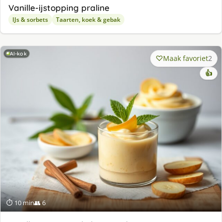
Va­nil­le-ijstop­ping pra­li­ne
IJs & sorbets
Taarten, koek & gebak
AI-kok
Maak favoriet
2
👍
⏱ 10 min
👥 6