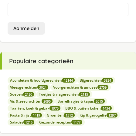
Aanmelden
Populaire categorieën
Avondeten & hoofdgerechten
Bijgerechten
12144
3824
Vleesgerechten
Voorgerechten & amuses
3024
2759
Soepen
Toetjes & nagerechten
2120
2115
Vis & zeevruchten
Borrelhapjes & tapas
2095
2015
Taarten, koek & gebak
BBQ & buiten koken
1975
1434
Pasta & rijst
Groenten
Kip & gevogelte
1419
1312
1297
Salades
Gezonde recepten
1216
1177