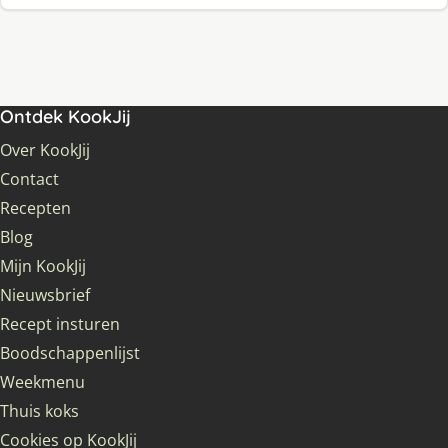
Ontdek KookJij
Over KookJij
Contact
Recepten
Blog
Mijn KookJij
Nieuwsbrief
Recept insturen
Boodschappenlijst
Weekmenu
Thuis koks
Cookies op KookJij