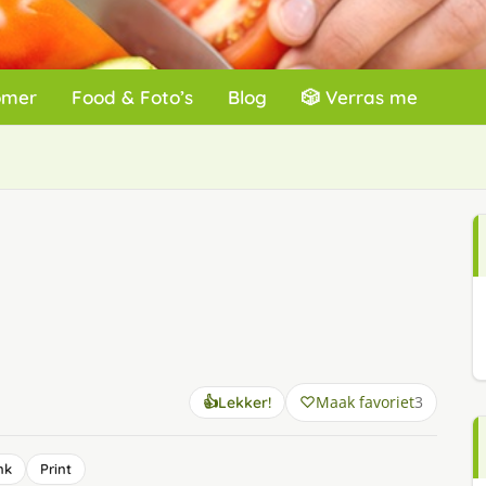
omer
Food & Foto’s
Blog
🎲 Verras me
Maak favoriet
3
👍
Lekker!
nk
Print