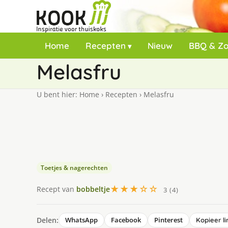
Home
Recepten
Nieuw
BBQ & Z
Melasfru
U bent hier:
Home
›
Recepten
›
Melasfru
Toetjes & nagerechten
★★★☆☆
Recept van
bobbeltje
3 (4)
Delen:
WhatsApp
Facebook
Pinterest
Kopieer li