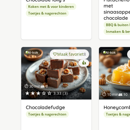
met
Koken met & voor kinderen
sinaasapp
Toetjes & nagerechten
chocolade
BBQ & buiten
Inmaken & be
AI-kok
AI-kok
Maak favoriet
8
👍
⏱ 30 min
👥 8
★★★☆☆
3.33 (3)
⏱ 10 min
👥 10
Chocoladefudge
Honeycom
Toetjes & nagerechten
Toetjes & nag