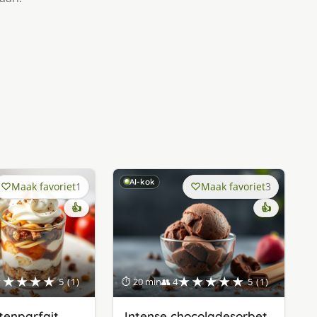
AI-kok
Maak favoriet
1
Maak favoriet
3
👍
👍
★★★★★
★★★★★
5 (1)
⏱ 20 min
👥 4
5 (1)
tenparfait
Intense chocoladesorbet