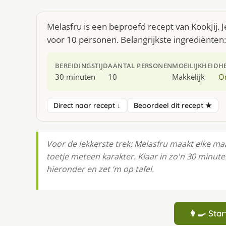
Melasfru is een beproefd recept van KookJij.
voor 10 personen. Belangrijkste ingrediënten
BEREIDINGSTIJD
AANTAL PERSONEN
MOEILIJKHEID
H
30 minuten
10
Makkelijk
O
Direct naar recept ↓
Beoordeel dit recept ★
Voor de lekkerste trek: Melasfru maakt elke maa
toetje meteen karakter. Klaar in zo'n 30 minut
hieronder en zet ‘m op tafel.
👩‍🍳 St