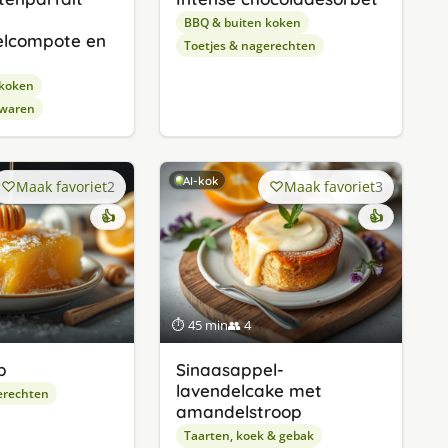
BBQ & buiten koken
elcompote en
Toetjes & nagerechten
 koken
waren
AI-kok
Maak favoriet
2
Maak favoriet
3
👍
👍
⏱ 45 min
👥 4
b
Sinaasappel-
lavendelcake met
erechten
amandelstroop
Taarten, koek & gebak