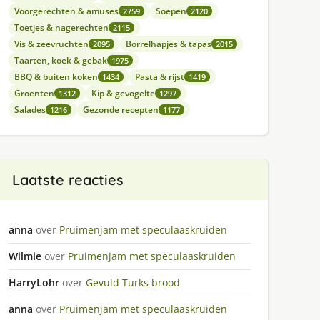
Voorgerechten & amuses
Soepen
2759
2120
Toetjes & nagerechten
2115
Vis & zeevruchten
Borrelhapjes & tapas
2095
2015
Taarten, koek & gebak
1975
BBQ & buiten koken
Pasta & rijst
1434
1419
Groenten
Kip & gevogelte
1312
1297
Salades
Gezonde recepten
1216
1177
Laatste reacties
anna
over
Pruimenjam met speculaaskruiden
Wilmie
over
Pruimenjam met speculaaskruiden
HarryLohr
over
Gevuld Turks brood
anna
over
Pruimenjam met speculaaskruiden