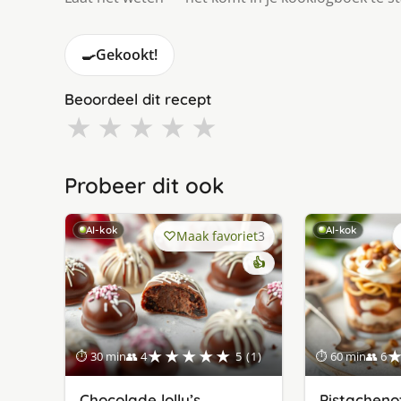
🍳
Gekookt!
Beoordeel dit recept
★
★
★
★
★
Probeer dit ook
AI-kok
AI-kok
Maak favoriet
3
👍
★★★★★
⏱ 30 min
👥 4
5 (1)
⏱ 60 min
👥 6
Chocolade lolly’s
Pistacheno