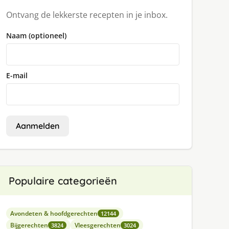
Ontvang de lekkerste recepten in je inbox.
Naam (optioneel)
E-mail
Aanmelden
Populaire categorieën
Avondeten & hoofdgerechten
12144
Bijgerechten
Vleesgerechten
3824
3024