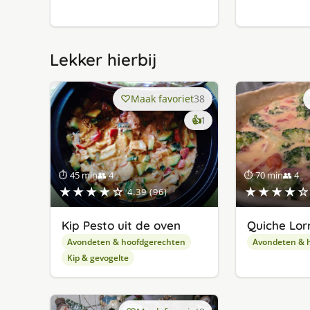
Lekker hierbij
Maak favoriet
38
keer
👍
1
lekker
gevonden
⏱ 45 min
👥 4
⏱ 70 min
👥 4
★★★★☆
★★★★☆
4.39 (96)
Kip Pesto uit de oven
Quiche Lor
Avondeten & hoofdgerechten
Avondeten & 
Kip & gevogelte