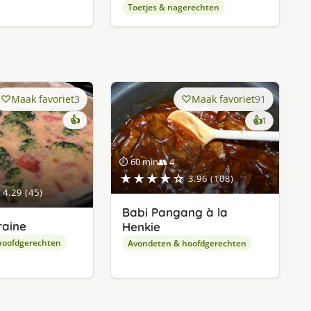
Toetjes & nagerechten
Maak favoriet
3
Maak favoriet
91
👍
keer
👍
1
lekker
gevonde
⏱ 60 min
👥 4
★★★★☆
3.96 (108)
4.29 (45)
Babi Pangang à la
raine
Henkie
hoofdgerechten
Avondeten & hoofdgerechten