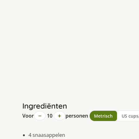
Ingrediënten
−
+
Voor
10
personen
Metrisch
US cups
4 snaasappelen