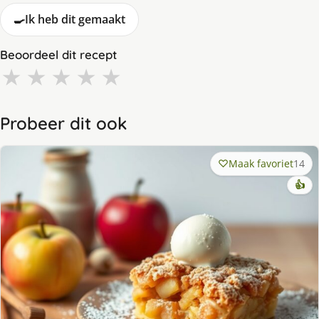
🍳
Ik heb dit gemaakt
Beoordeel dit recept
★
★
★
★
★
Probeer dit ook
Maak favoriet
14
👍