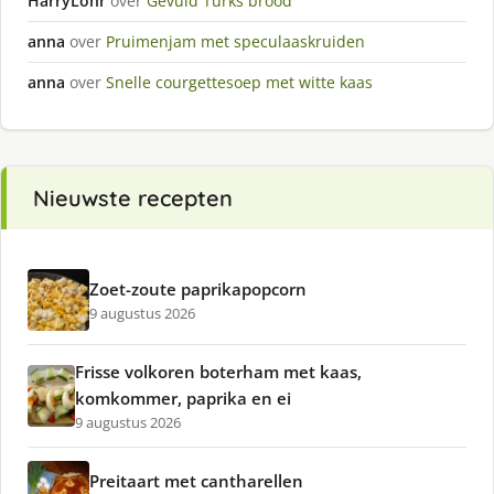
HarryLohr
over
Gevuld Turks brood
anna
over
Pruimenjam met speculaaskruiden
anna
over
Snelle courgettesoep met witte kaas
Nieuwste recepten
Zoet-zoute paprikapopcorn
9 augustus 2026
Frisse volkoren boterham met kaas,
komkommer, paprika en ei
9 augustus 2026
Preitaart met cantharellen