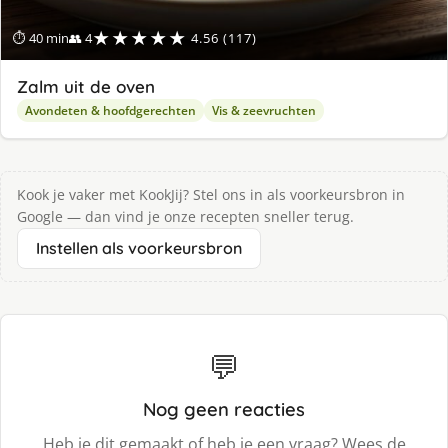
★★★★★
⏱ 40 min
👥 4
4.56 (117)
Zalm uit de oven
Avondeten & hoofdgerechten
Vis & zeevruchten
Kook je vaker met KookJij? Stel ons in als voorkeursbron in
Google — dan vind je onze recepten sneller terug.
Instellen als voorkeursbron
💬
Nog geen reacties
Heb je dit gemaakt of heb je een vraag? Wees de