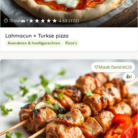
★★★★★
⏱ 70 min
👥 1
4.63 (172)
Lahmacun = Turkse pizza
Avondeten & hoofdgerechten
Pizza's
Maak favoriet
28
ke
👍
1
lek
ge