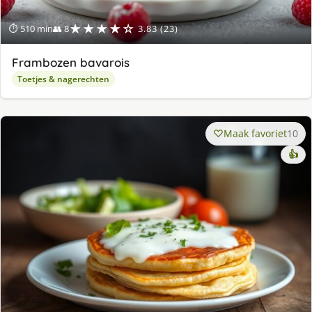
★★★★☆
⏱ 510 min
👥 8
3.83 (23)
Frambozen bavarois
Toetjes & nagerechten
Maak favoriet
10
👍