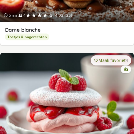
★★★★☆
⏱ 5 min
👥 4
4.03 (35)
Dame blanche
Toetjes & nagerechten
Maak favoriet
4
👍