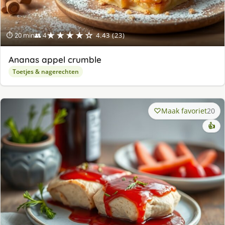
★★★★☆
⏱ 20 min
👥 4
4.43 (23)
Ananas appel crumble
Toetjes & nagerechten
Maak favoriet
20
👍