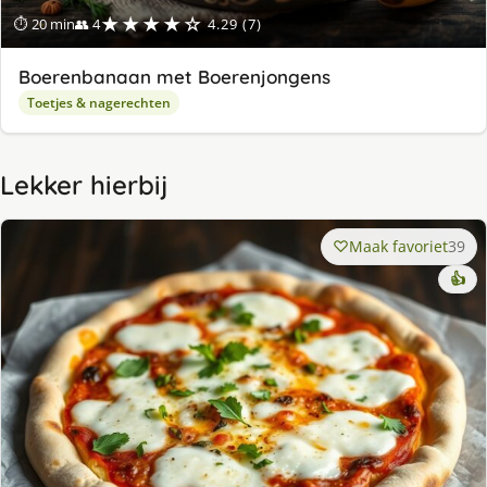
★★★★☆
⏱ 20 min
👥 4
4.29 (7)
Boerenbanaan met Boerenjongens
Toetjes & nagerechten
Lekker hierbij
Maak favoriet
39
👍