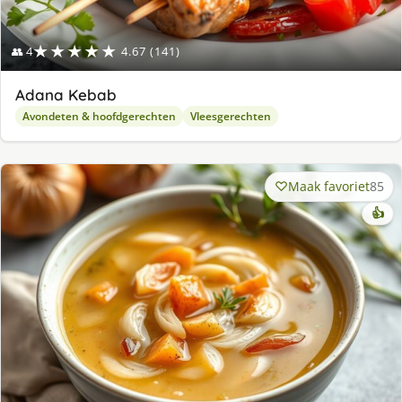
★★★★★
👥 4
4.67 (141)
Adana Kebab
Avondeten & hoofdgerechten
Vleesgerechten
Maak favoriet
85
👍