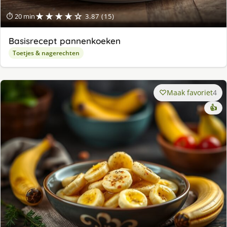
★★★★☆
⏱ 20 min
3.87 (15)
Basisrecept pannenkoeken
Toetjes & nagerechten
Maak favoriet
4
👍