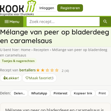
Inloggen
Registreren
Zoek een recept
Menu
Mélange van peer op bladerdeeg
en caramelsaus
U bent hier:
Home
›
Recepten
›
Mélange van peer op bladerdeeg
en caramelsaus
Toetjes & nagerechten
★★☆☆☆
Recept van
bertallers
2 (4)
Maak favoriet
3
👍
Lekker!
Delen:
WhatsApp
Pinterest
Delen…
Kopieer link
Print
Mélange van peer op bladerdeeg en caramelsaus is