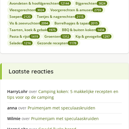
Avondeten & hoofdgerechten
Bijgerechten
12144
3824
Vleesgerechten
Voorgerechten & amuses
3024
2759
Soepen
Toetjes & nagerechten
2120
2115
Vis & zeevruchten
Borrelhapjes & tapas
2094
2015
Taarten, koek & gebak
BBQ & buiten koken
1975
1434
Pasta & rijst
Groenten
Kip & gevogelte
1419
1312
1297
Salades
Gezonde recepten
1216
1178
Laatste reacties
HarryLohr
over
Camping koken: 5 makkelijke recepten en
tips voor op de camping
anna
over
Pruimenjam met speculaaskruiden
Wilmie
over
Pruimenjam met speculaaskruiden