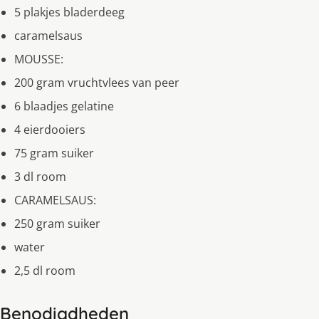
5 plakjes bladerdeeg
caramelsaus
MOUSSE:
200 gram vruchtvlees van peer
6 blaadjes gelatine
4 eierdooiers
75 gram suiker
3 dl room
CARAMELSAUS:
250 gram suiker
water
2,5 dl room
Benodigdheden