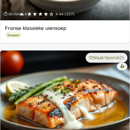
★★★★☆
⏱ 60 min
👥 6
4.44 (207)
Franse klassieke uiensoep
Soepen
Maak favoriet
25
👍