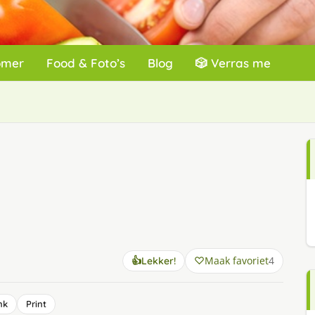
omer
Food & Foto’s
Blog
🎲 Verras me
Maak favoriet
4
👍
Lekker!
nk
Print