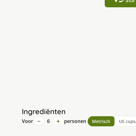
👩‍🍳 St
Ingrediënten
−
+
Voor
6
personen
Metrisch
US cups