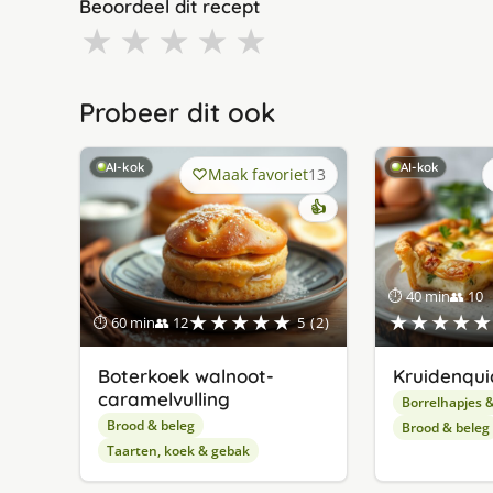
Beoordeel dit recept
★
★
★
★
★
Probeer dit ook
AI-kok
AI-kok
Maak favoriet
13
👍
⏱ 40 min
👥 10
★★★★★
★★★★★
⏱ 60 min
👥 12
5 (2)
Boterkoek walnoot-
Kruidenqui
caramelvulling
Borrelhapjes 
Brood & beleg
Brood & beleg
Taarten, koek & gebak