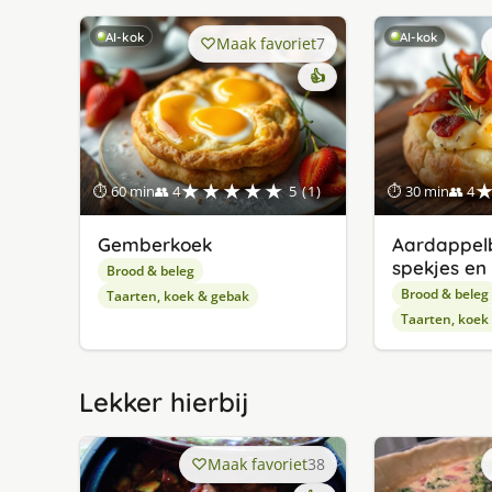
AI-kok
AI-kok
Maak favoriet
7
👍
★★★★★
⏱ 60 min
👥 4
5 (1)
⏱ 30 min
👥 4
Gemberkoek
Aardappel
spekjes en
Brood & beleg
Brood & beleg
Taarten, koek & gebak
Taarten, koek
Lekker hierbij
Maak favoriet
38