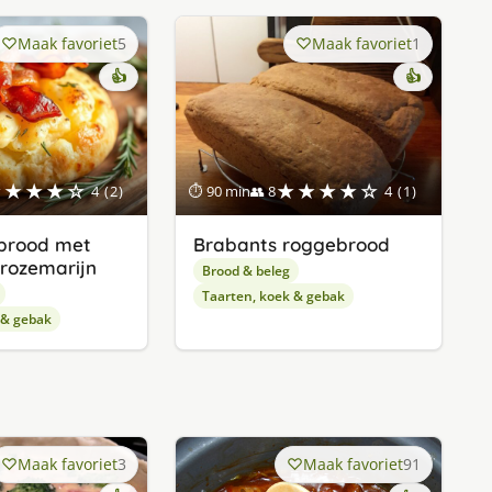
Maak favoriet
5
Maak favoriet
1
👍
👍
★★★★☆
★★★★☆
4 (2)
⏱ 90 min
👥 8
4 (1)
brood met
Brabants roggebrood
 rozemarijn
Brood & beleg
Taarten, koek & gebak
 & gebak
Maak favoriet
3
Maak favoriet
91