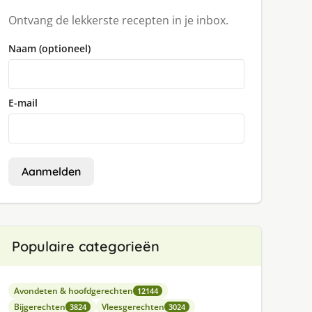
Ontvang de lekkerste recepten in je inbox.
Naam (optioneel)
E-mail
Aanmelden
Populaire categorieën
Avondeten & hoofdgerechten
12144
Bijgerechten
Vleesgerechten
3824
3024