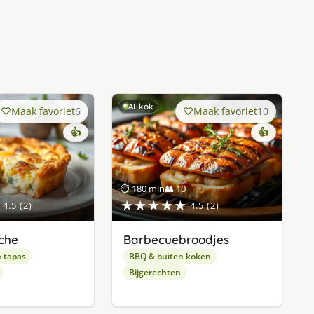
AI-kok
Maak favoriet
6
Maak favoriet
10
👍
👍
⏱ 180 min
👥 10
★★★★★
4.5 (2)
4.5 (2)
che
Barbecuebroodjes
& tapas
BBQ & buiten koken
Bijgerechten