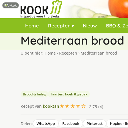
AI-kok
Home
Recepten
Nieuw
BBQ & Z
Mediterraan brood
U bent hier:
Home
›
Recepten
›
Mediterraan brood
Brood & beleg
Taarten, koek & gebak
★★★☆☆
Recept van
kooktan
2.75 (4)
Delen:
WhatsApp
Facebook
Pinterest
Kopieer li