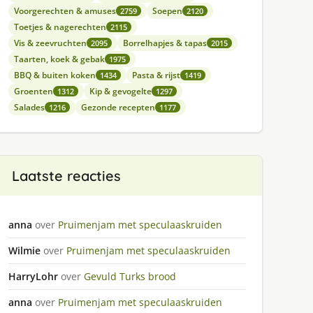
Voorgerechten & amuses
Soepen
2759
2120
Toetjes & nagerechten
2115
Vis & zeevruchten
Borrelhapjes & tapas
2095
2015
Taarten, koek & gebak
1975
BBQ & buiten koken
Pasta & rijst
1434
1419
Groenten
Kip & gevogelte
1312
1297
Salades
Gezonde recepten
1216
1177
Laatste reacties
anna
over
Pruimenjam met speculaaskruiden
Wilmie
over
Pruimenjam met speculaaskruiden
HarryLohr
over
Gevuld Turks brood
anna
over
Pruimenjam met speculaaskruiden