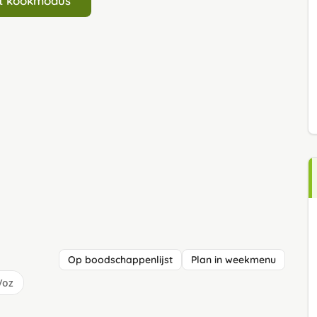
art kookmodus
Op boodschappenlijst
Plan in weekmenu
/oz