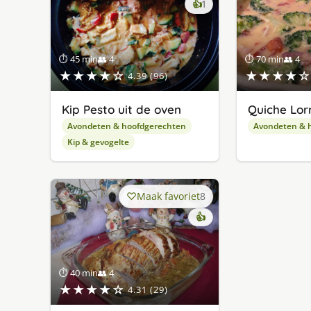
keer
👍
1
lekker
gevonden
⏱ 45 min
👥 4
⏱ 70 min
👥 4
★★★★☆
★★★★☆
4.39 (96)
Kip Pesto uit de oven
Quiche Lor
Avondeten & hoofdgerechten
Avondeten & 
Kip & gevogelte
Maak favoriet
8
👍
⏱ 40 min
👥 4
★★★★☆
4.31 (29)