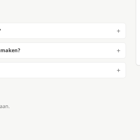
?
e maken?
taan.