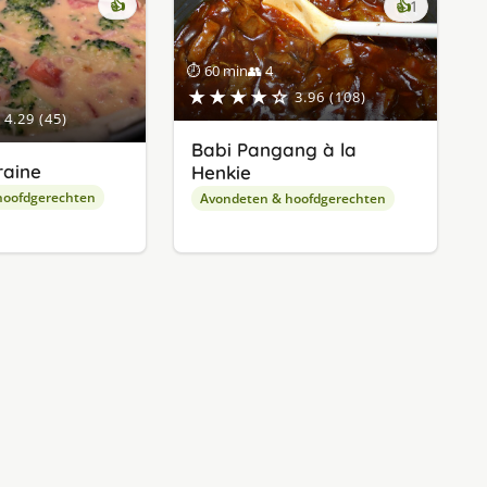
👍
keer
👍
1
lekker
gevonde
⏱ 60 min
👥 4
★★★★☆
3.96 (108)
4.29 (45)
Babi Pangang à la
raine
Henkie
hoofdgerechten
Avondeten & hoofdgerechten