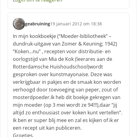
geabruining
19 januari 2012 om 18:38
s
c
In mijn kookboekje (“Moeder-bibliotheek” –
h
dundruk-uitgave van Zomer & Keuning; 1942)
r
“Koken…nu” , recepten voor distributie- en
e
oorlogstijd van Mia de Kok (leerares aan de
e
f
Rotterdamsche Huishoudschool)wordt
:
gesproken over kunstmayonaise. Deze was
verkrijgbaar in pakjes en de smaak kon worden
verhoogd door toevoeging van peper, zout of
mosterdpoeder.Ik heb dit boekje gekregen van
mijn moeder (op 3 mei wordt ze 94!!!),daar “jij
altijd zo enthousiast over koken kunt vertellen”.
Ik ben er super blij mee en zal es kijken of ik er
een recept uit kan publiceren.
Groetjes,