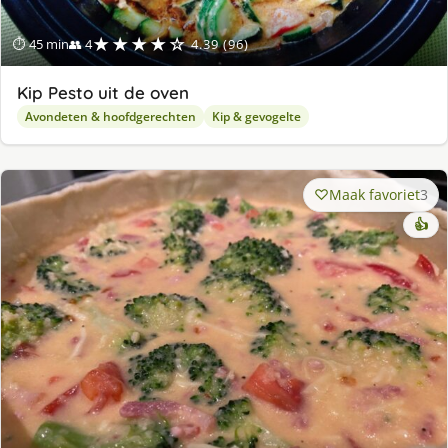
★★★★☆
⏱ 45 min
👥 4
4.39 (96)
Kip Pesto uit de oven
Avondeten & hoofdgerechten
Kip & gevogelte
Maak favoriet
3
👍