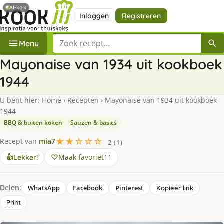
AI-kok
Inloggen
Registreren
Zoek een recept
Menu
Mayonaise van 1934 uit kookboek
1944
U bent hier:
Home
›
Recepten
›
Mayonaise van 1934 uit kookboek
1944
BBQ & buiten koken
Sauzen & basics
★★☆☆☆
Recept van
mia7
2 (1)
Maak favoriet
11
👍
Lekker!
Delen:
WhatsApp
Facebook
Pinterest
Kopieer link
Print