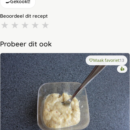
🍳
Gekookt!
Beoordeel dit recept
★
★
★
★
★
Probeer dit ook
Maak favoriet
13
👍