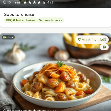
★★★★☆
⏱ 15 min
👥 1
4 (2)
Saus tofunaise
BBQ & buiten koken
Sauzen & basics
AI-kok
Maak favoriet
3
👍
★★★★☆
⏱ 90 min
👥 6
3.67 (3)