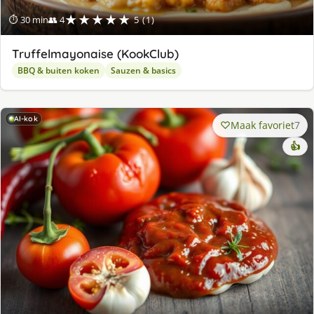
★★★★★
⏱ 30 min
👥 4
5 (1)
Truffelmayonaise (KookClub)
BBQ & buiten koken
Sauzen & basics
AI-kok
Maak favoriet
7
👍