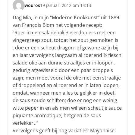
wouros
19 januari 2012 om 14:13
s
c
Dag Mia, in mijn “Moderne Kookkunst” uit 1889
h
van François Blom het volgende recept:
r
“Roer in een saladebak 3 eierdooiers met een
e
vingergreep zout, totdat het zout gesmolten is
e
f
; doe er een scheut dragon- of gewone azijn bij
:
en laat vervolgens langzaam al roerend ½ flesch
salade-olie aan dunne straaltjes er in loopen,
gedurig afgewisseld door een paar droppels
azijn; men moet vooral de olie met een straaltje
of droppelend en al roerend er in laten loopen,
omdat, wanneer men alles te gelijk er in doet,
de saus zoude schiften; doe er nog een weinig
witte peper in en als men wil een scheutje sauce
piquante aromatique, hetgeen de saus
verlekkert.”
Vervolgens geeft hij nog variaties: Mayonaise