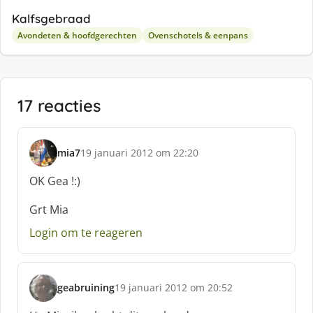
Kalfsgebraad
Avondeten & hoofdgerechten
Ovenschotels & eenpans
17 reacties
mia7
19 januari 2012 om 22:20
s
c
OK Gea !:)
h
r
Grt Mia
e
Login om te reageren
e
f
:
geabruining
19 januari 2012 om 20:52
s
c