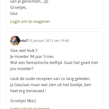
van je gerechten…:p)
Groetjes,
Gea
Login om te reageren
mia7
19 januari 2012 om 19:40
s
c
Gea ,wat leuk !!
h
Je moeder 94 jaar 3 mei.
r
Wat een fantastische leeftijd. Gaat het goed met
e
jou moeder?
e
f
Leuk de oude recepten van zo lang geleden.
:
Ja Gea,laat maar wat zien uit het boekje, ben
heel erg benieuwd !
Groetjes Mia:)
Login om te reageren