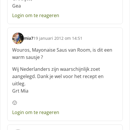
Gea
Login om te reageren
mia7
19 januari 2012 om 14:51
s
c
Wouros, Mayonaise Saus van Room, is dit een
h
warm sausje ?
r
e
Wij Nederlanders zijn waarschijnlijk zoet
e
aangelegd. Dank je wel voor het recept en
f
uitleg.
:
Grt Mia
🙂
Login om te reageren