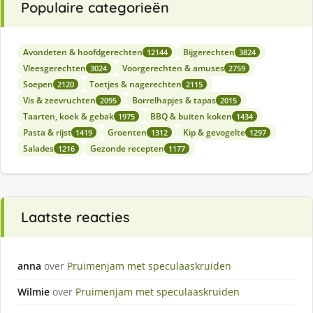
Populaire categorieën
Avondeten & hoofdgerechten
Bijgerechten
12144
3824
Vleesgerechten
Voorgerechten & amuses
3024
2759
Soepen
Toetjes & nagerechten
2120
2115
Vis & zeevruchten
Borrelhapjes & tapas
2095
2015
Taarten, koek & gebak
BBQ & buiten koken
1975
1434
Pasta & rijst
Groenten
Kip & gevogelte
1419
1312
1297
Salades
Gezonde recepten
1216
1177
Laatste reacties
anna
over
Pruimenjam met speculaaskruiden
Wilmie
over
Pruimenjam met speculaaskruiden