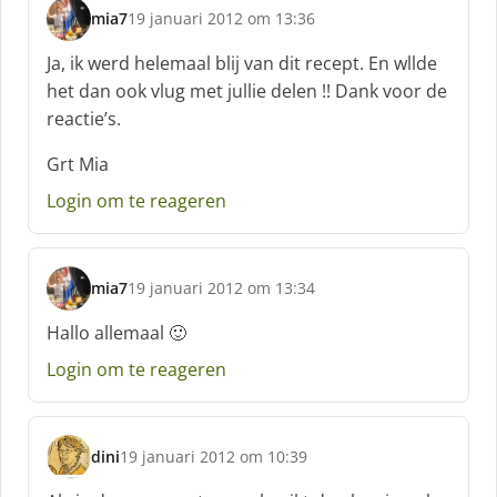
f
mia7
19 januari 2012 om 13:36
:
s
c
Ja, ik werd helemaal blij van dit recept. En wllde
h
het dan ook vlug met jullie delen !! Dank voor de
r
reactie’s.
e
e
Grt Mia
f
:
Login om te reageren
mia7
19 januari 2012 om 13:34
s
c
Hallo allemaal 🙂
h
Login om te reageren
r
e
e
f
dini
19 januari 2012 om 10:39
:
s
c