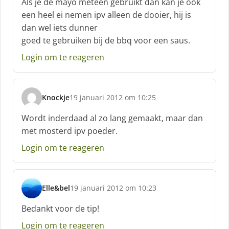
Als je de mayo meteen gebruikt dan kan je ook
h
een heel ei nemen ipv alleen de dooier, hij is
r
dan wel iets dunner
e
goed te gebruiken bij de bbq voor een saus.
e
f
Login om te reageren
:
Knockje
19 januari 2012 om 10:25
s
c
Wordt inderdaad al zo lang gemaakt, maar dan
h
met mosterd ipv poeder.
r
e
Login om te reageren
e
f
:
Elle&bel
19 januari 2012 om 10:23
s
c
Bedankt voor de tip!
h
Login om te reageren
r