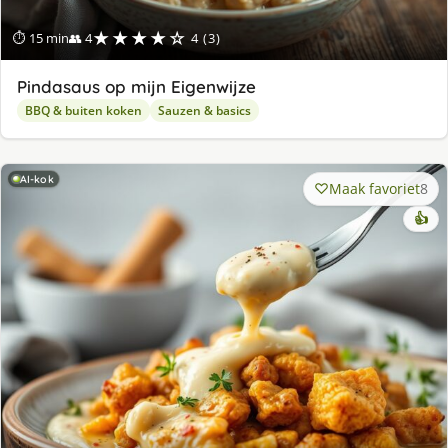
★★★★☆
⏱ 15 min
👥 4
4 (3)
Pindasaus op mijn Eigenwijze
BBQ & buiten koken
Sauzen & basics
AI-kok
Maak favoriet
8
👍