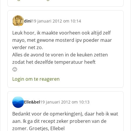
e
e
f
dini
19 januari 2012 om 10:14
:
s
c
Leuk hoor, ik maakte voorheen ook altijd zelf
h
mayo, met gewone mosterd ipv poeder maar
r
verder net zo.
e
Alles de avond te voren in de keuken zetten
e
f
zodat het dezelfde temperatuur heeft
:
🙂
Login om te reageren
Elle&bel
19 januari 2012 om 10:13
s
c
Bedankt voor de opmerking(en), daar heb ik wat
h
aan. Ik ga dit recept zeker proberen van de
r
zomer. Groetjes, Ellebel
e