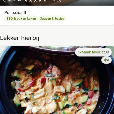
Portsaus II
BBQ & buiten koken
Sauzen & basics
Lekker hierbij
Maak favoriet
38
ke
👍
1
lek
ge