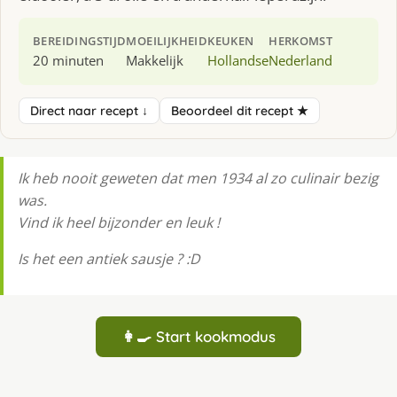
BEREIDINGSTIJD
MOEILIJKHEID
KEUKEN
HERKOMST
20 minuten
Makkelijk
Hollandse
Nederland
Direct naar recept ↓
Beoordeel dit recept ★
Ik heb nooit geweten dat men 1934 al zo culinair bezig
was.
Vind ik heel bijzonder en leuk !
Is het een antiek sausje ? :D
👩‍🍳 Start kookmodus