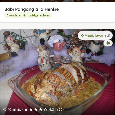
Babi Pangang à la Henkie
Avondeten & hoofdgerechten
Maak favoriet
8
👍
★★★★☆
⏱ 40 min
👥 4
4.31 (29)