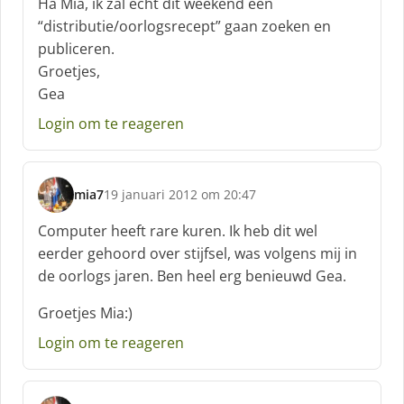
Ha Mia, ik zal echt dit weekend een
h
“distributie/oorlogsrecept” gaan zoeken en
r
publiceren.
e
Groetjes,
e
f
Gea
:
Login om te reageren
mia7
19 januari 2012 om 20:47
s
c
Computer heeft rare kuren. Ik heb dit wel
h
eerder gehoord over stijfsel, was volgens mij in
r
de oorlogs jaren. Ben heel erg benieuwd Gea.
e
e
Groetjes Mia:)
f
:
Login om te reageren