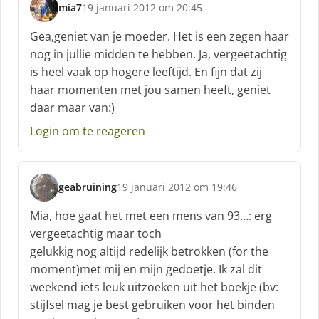
mia7
19 januari 2012 om 20:45
s
c
Gea,geniet van je moeder. Het is een zegen haar
h
nog in jullie midden te hebben. Ja, vergeetachtig
r
is heel vaak op hogere leeftijd. En fijn dat zij
e
haar momenten met jou samen heeft, geniet
e
f
daar maar van:)
:
Login om te reageren
geabruining
19 januari 2012 om 19:46
s
c
Mia, hoe gaat het met een mens van 93…: erg
h
vergeetachtig maar toch
r
gelukkig nog altijd redelijk betrokken (for the
e
moment)met mij en mijn gedoetje. Ik zal dit
e
f
weekend iets leuk uitzoeken uit het boekje (bv:
:
stijfsel mag je best gebruiken voor het binden