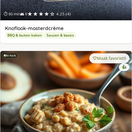
★★★★☆
⏱ 60 min
👥 6
4.25 (4)
Knoflook-mosterdcrème
BBQ & buiten koken
Sauzen & basics
AI-kok
Maak favoriet
8
👍