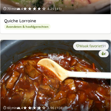
★★★★☆
⏱ 70 min
👥 4
4.29 (45)
Quiche Lorraine
Avondeten & hoofdgerechten
Maak favoriet
91
ke
👍
1
lek
ge
★★★★☆
⏱ 60 min
👥 4
3.96 (108)