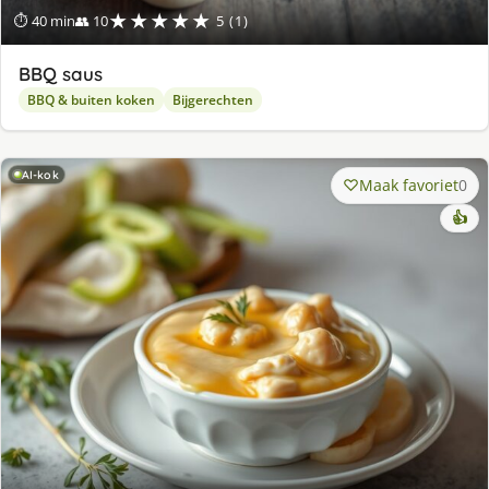
★★★★★
⏱ 40 min
👥 10
5 (1)
BBQ saus
BBQ & buiten koken
Bijgerechten
AI-kok
Maak favoriet
0
👍