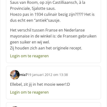
Saus van Room, op zijn Castilliaansch, à la
Provinciale, Sjalotte saus.
Hoezo pas in 1934 culinair bezig zijn????? Het is
dus echt een “antiek”sausje.
Het verschil tussen Franse en Nederlanse
mayonaise in de winkel is: de Fransen gebruiken
geen suiker en wij wel.
Zij houden zich aan het originele recept.
Login om te reageren
mia7
19 januari 2012 om 13:38
s
c
Ellebel, zit jij in het mooie weer!:D
h
Login om te reageren
r
e
e