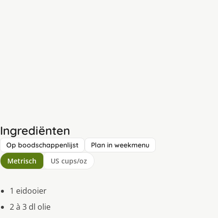
Ingrediënten
Op boodschappenlijst
Plan in weekmenu
Metrisch
US cups/oz
1 eidooier
2 à 3 dl olie