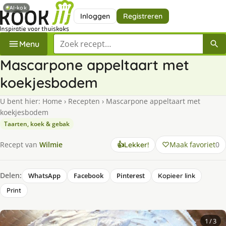
AI-kok
Inloggen
Registreren
Zoek een recept
Menu
Mascarpone appeltaart met
koekjesbodem
U bent hier:
Home
›
Recepten
›
Mascarpone appeltaart met
koekjesbodem
Taarten, koek & gebak
Maak favoriet
0
Recept van
Wilmie
👍
Lekker!
Delen:
WhatsApp
Facebook
Pinterest
Kopieer link
Print
1
/ 3