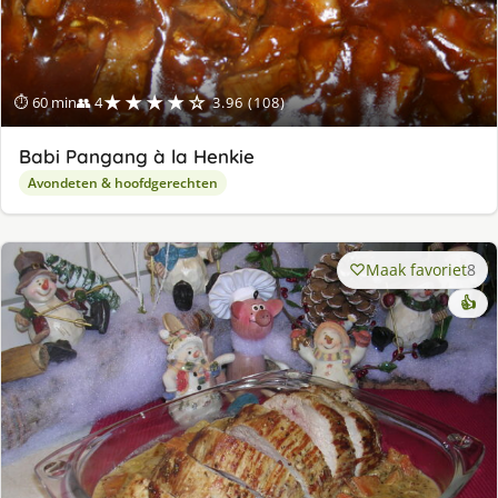
★★★★☆
⏱ 60 min
👥 4
3.96 (108)
Babi Pangang à la Henkie
Avondeten & hoofdgerechten
Maak favoriet
8
👍