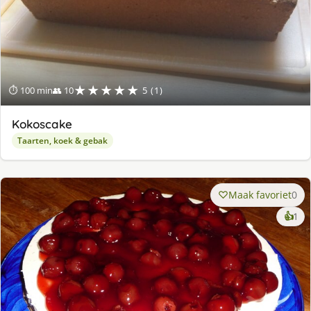
★★★★★
⏱ 100 min
👥 10
5 (1)
Kokoscake
Taarten, koek & gebak
Maak favoriet
0
ke
👍
1
lek
ge