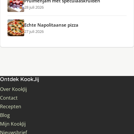
Pruimenjam met speculaaskruiden
28 juli 2026
Echte Napolitaanse pizza
27 juli 2026
Ontdek KookJij
Over KookJij
Contact
Recepten
Blog
Mijn KookJij
Nieuwsbrief