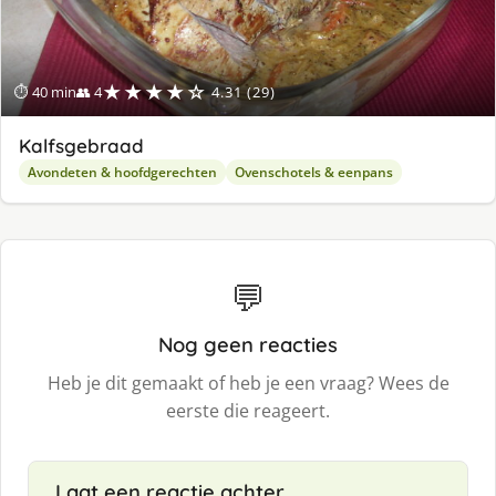
★★★★☆
⏱ 40 min
👥 4
4.31 (29)
Kalfsgebraad
Avondeten & hoofdgerechten
Ovenschotels & eenpans
💬
Nog geen reacties
Heb je dit gemaakt of heb je een vraag? Wees de
eerste die reageert.
Laat een reactie achter