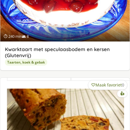
⏱ 240 min
👥 8
Kwarktaart met speculaasbodem en kersen
(Glutenvrij)
Taarten, koek & gebak
Maak favoriet
0
👍