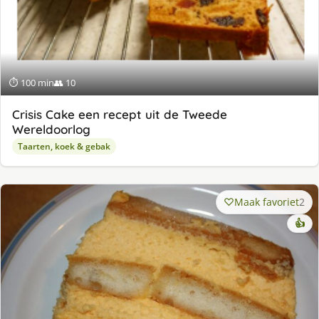
⏱ 100 min
👥 10
Crisis Cake een recept uit de Tweede
Wereldoorlog
Taarten, koek & gebak
Maak favoriet
2
👍