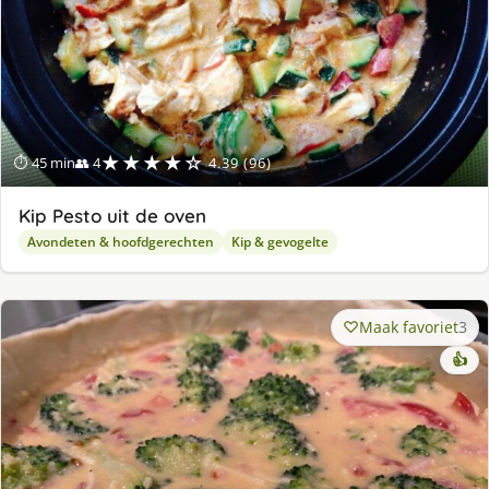
★★★★☆
⏱ 45 min
👥 4
4.39 (96)
Kip Pesto uit de oven
Avondeten & hoofdgerechten
Kip & gevogelte
Maak favoriet
3
👍