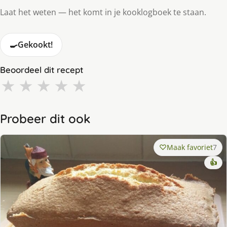
Laat het weten — het komt in je kooklogboek te staan.
🍳
Gekookt!
Beoordeel dit recept
★
★
★
★
★
Probeer dit ook
Maak favoriet
7
👍