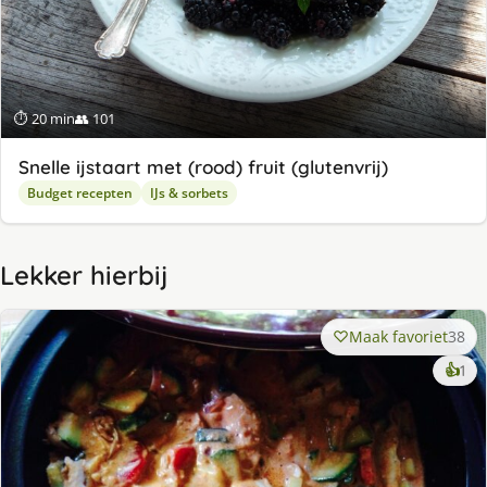
⏱ 20 min
👥 101
Snelle ijstaart met (rood) fruit (glutenvrij)
Budget recepten
IJs & sorbets
Lekker hierbij
Maak favoriet
38
ke
👍
1
lek
ge