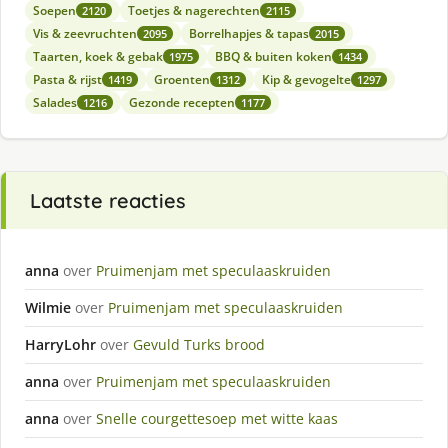
Soepen
Toetjes & nagerechten
2120
2115
Vis & zeevruchten
Borrelhapjes & tapas
2095
2015
Taarten, koek & gebak
BBQ & buiten koken
1975
1434
Pasta & rijst
Groenten
Kip & gevogelte
1419
1312
1297
Salades
Gezonde recepten
1216
1177
Laatste reacties
anna
over
Pruimenjam met speculaaskruiden
Wilmie
over
Pruimenjam met speculaaskruiden
HarryLohr
over
Gevuld Turks brood
anna
over
Pruimenjam met speculaaskruiden
anna
over
Snelle courgettesoep met witte kaas