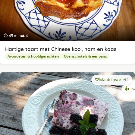
⏱ 45 min
👥 4
Hartige taart met Chinese kool, ham en kaas
Avondeten & hoofdgerechten
Ovenschotels & eenpans
Maak favoriet
1
👍