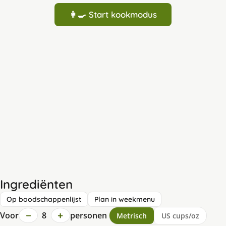
👩‍🍳 Start kookmodus
Ingrediënten
Op boodschappenlijst
Plan in weekmenu
−
+
Voor
8
personen
Metrisch
US cups/oz