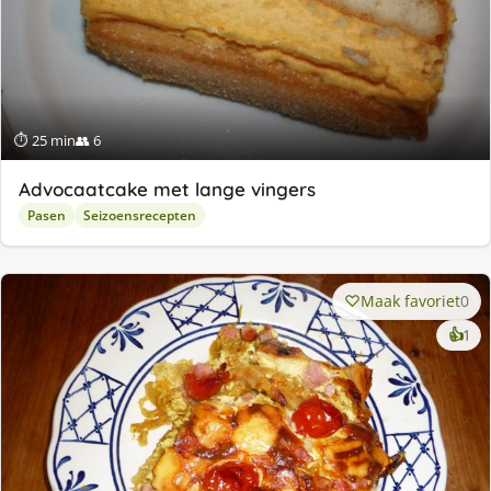
⏱ 25 min
👥 6
Advocaatcake met lange vingers
Pasen
Seizoensrecepten
Maak favoriet
0
ke
👍
1
lek
ge