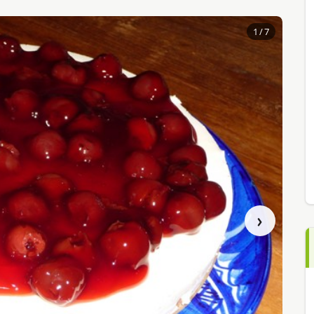
1
/ 7
›