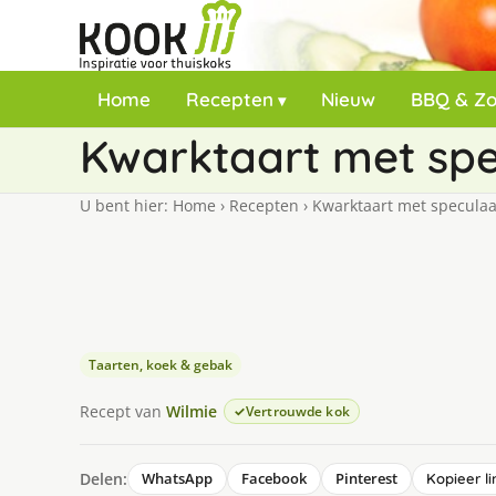
Home
Recepten
Nieuw
BBQ & Z
Kwarktaart met spe
U bent hier:
Home
›
Recepten
›
Kwarktaart met speculaa
Taarten, koek & gebak
Recept van
Wilmie
Vertrouwde kok
Delen:
WhatsApp
Facebook
Pinterest
Kopieer li