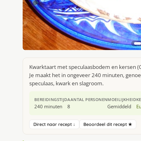
Kwarktaart met speculaasbodem en kersen (Glu
Je maakt het in ongeveer 240 minuten, genoeg
speculaas, kwark en slagroom.
BEREIDINGSTIJD
AANTAL PERSONEN
MOEILIJKHEID
K
240 minuten
8
Gemiddeld
E
Direct naar recept ↓
Beoordeel dit recept ★