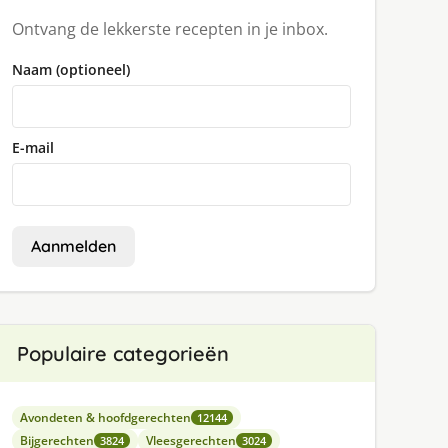
Ontvang de lekkerste recepten in je inbox.
Naam (optioneel)
E-mail
Aanmelden
Populaire categorieën
Avondeten & hoofdgerechten
12144
Bijgerechten
Vleesgerechten
3824
3024