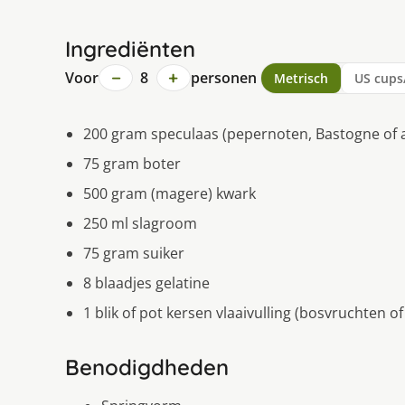
Ingrediënten
−
+
Voor
8
personen
Metrisch
US cups
200 gram speculaas (pepernoten, Bastogne of 
75 gram boter
500 gram (magere) kwark
250 ml slagroom
75 gram suiker
8 blaadjes gelatine
1 blik of pot kersen vlaaivulling (bosvruchten o
Benodigdheden