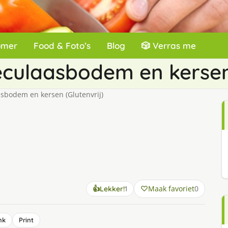
omer
Food & Foto’s
Blog
🎲 Verras me
culaasbodem en kersen 
sbodem en kersen (Glutenvrij)
keer
Maak favoriet
0
👍
Lekker!
1
lekker
gevonden
nk
Print