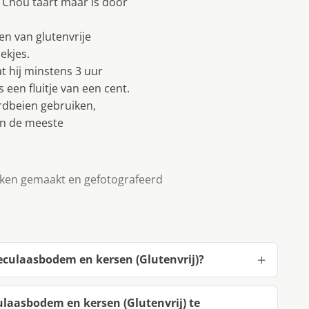
 Chou taart maar is door
en van glutenvrije
ekjes.
t hij minstens 3 uur
 een fluitje van een cent.
ardbeien gebruiken,
 in de meeste
ken gemaakt en gefotografeerd
eculaasbodem en kersen (Glutenvrij)?
laasbodem en kersen (Glutenvrij) te