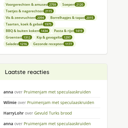
Voorgerechten & amuses
Soepen
2759
2120
Toetjes & nagerechten
2115
Vis & zeevruchten
Borrelhapjes & tapas
2094
2015
Taarten, koek & gebak
1975
BBQ & buiten koken
Pasta & rijst
1434
1419
Groenten
Kip & gevogelte
1312
1297
Salades
Gezonde recepten
1216
1177
Laatste reacties
anna
over
Pruimenjam met speculaaskruiden
Wilmie
over
Pruimenjam met speculaaskruiden
HarryLohr
over
Gevuld Turks brood
anna
over
Pruimenjam met speculaaskruiden