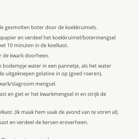
 de gesmolten boter door de koekkruimels.
papier en verdeel het koekkruimel/botermengsel
et 10 minuten in de koelkast.
er de kwark doorheen.
 bodempje water in een pannetje, als het water
de uitgeknepen gelatine in op (goed roeren).
t kwark/slagroom mengsel.
t en giet er het kwarkmengsel in en strijk de
elkast. (Ik maak hem vaak de avond van te voren al).
lkast en verdeel de kersen eroverheen.