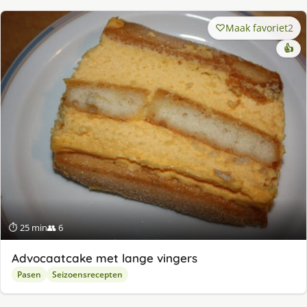
Maak favoriet
2
👍
⏱ 25 min
👥 6
Advocaatcake met lange vingers
Pasen
Seizoensrecepten