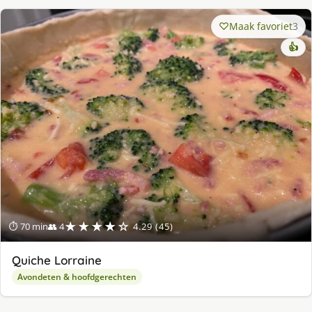
Maak favoriet
3
👍
★★★★☆
⏱ 70 min
👥 4
4.29 (45)
Quiche Lorraine
Avondeten & hoofdgerechten