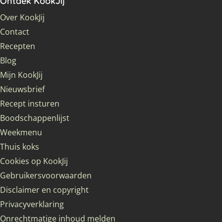
Ontdek KookJij
Over KookJij
Contact
Recepten
Blog
Mijn KookJij
Nieuwsbrief
Recept insturen
Boodschappenlijst
Weekmenu
Thuis koks
Cookies op KookJij
Gebruikersvoorwaarden
Disclaimer en copyright
Privacyverklaring
Onrechtmatige inhoud melden