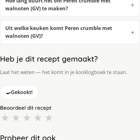
Hoe lang duurt het om Peren crumble met
walnoten (GV) te maken?
Uit welke keuken komt Peren crumble met
walnoten (GV)?
Heb je dit recept gemaakt?
Laat het weten — het komt in je kooklogboek te staan.
🍳
Gekookt!
Beoordeel dit recept
★
★
★
★
★
Probeer dit ook