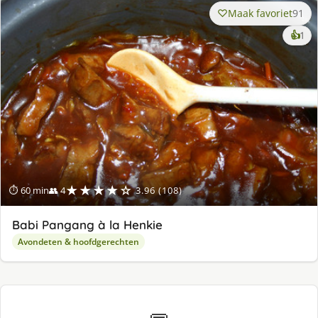
Maak favoriet
91
ke
👍
1
lek
ge
★★★★☆
⏱ 60 min
👥 4
3.96 (108)
Babi Pangang à la Henkie
Avondeten & hoofdgerechten