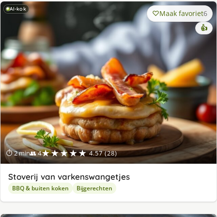
AI-kok
Maak favoriet
6
👍
★★★★★
⏱ 2 min
👥 4
4.57 (28)
Stoverij van varkenswangetjes
BBQ & buiten koken
Bijgerechten