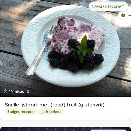
Maak favoriet
1
👍
⏱ 20 min
👥 101
Snelle ijstaart met (rood) fruit (glutenvrij)
Budget recepten
IJs & sorbets