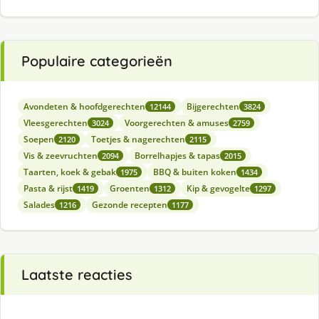
Populaire categorieën
Avondeten & hoofdgerechten
Bijgerechten
12144
3824
Vleesgerechten
Voorgerechten & amuses
3024
2759
Soepen
Toetjes & nagerechten
2120
2115
Vis & zeevruchten
Borrelhapjes & tapas
2094
2015
Taarten, koek & gebak
BBQ & buiten koken
1975
1434
Pasta & rijst
Groenten
Kip & gevogelte
1419
1312
1297
Salades
Gezonde recepten
1216
1177
Laatste reacties