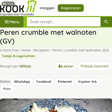
AI-kok
Inloggen
Registreren
Zoek een recept
Menu
Peren crumble met walnoten
(GV)
U bent hier:
Home
›
Recepten
›
Peren crumble met walnoten (GV)
Toetjes & nagerechten
Maak favoriet
0
Recept van
Wilmie
👍
Lekker!
Delen:
WhatsApp
Facebook
Pinterest
Kopieer link
Print