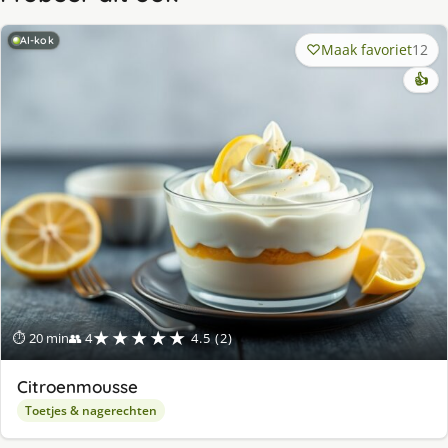
AI-kok
Maak favoriet
12
👍
★★★★★
⏱ 20 min
👥 4
4.5 (2)
Citroenmousse
Toetjes & nagerechten