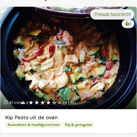
Maak favoriet
38
ke
👍
1
lek
ge
★★★★☆
⏱ 45 min
👥 4
4.39 (96)
Kip Pesto uit de oven
Avondeten & hoofdgerechten
Kip & gevogelte