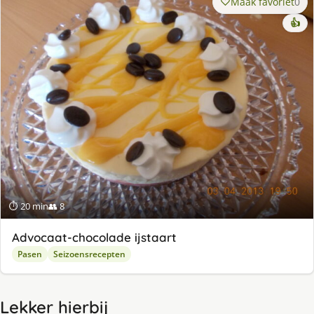
Maak favoriet
0
👍
⏱ 20 min
👥 8
Advocaat-chocolade ijstaart
Pasen
Seizoensrecepten
Lekker hierbij