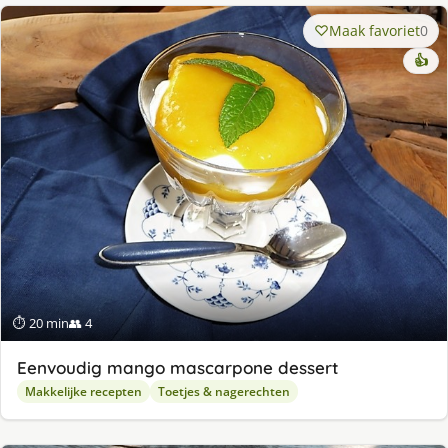
Maak favoriet
0
👍
⏱ 20 min
👥 4
Eenvoudig mango mascarpone dessert
Makkelijke recepten
Toetjes & nagerechten