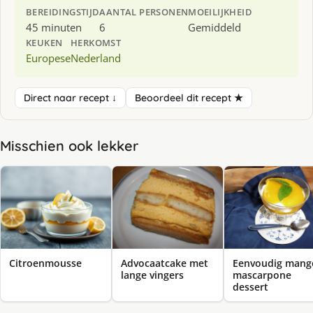
BEREIDINGSTIJD
AANTAL PERSONEN
MOEILIJKHEID
45 minuten
6
Gemiddeld
KEUKEN
HERKOMST
Europese
Nederland
Direct naar recept ↓
Beoordeel dit recept ★
Misschien ook lekker
Citroenmousse
Advocaatcake met
Eenvoudig mang
lange vingers
mascarpone
dessert