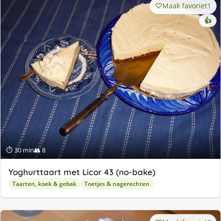
Maak favoriet
1
👍
⏱ 30 min
👥 8
Yoghurttaart met Licor 43 (no-bake)
Taarten, koek & gebak
Toetjes & nagerechten