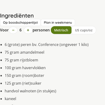
Ingrediënten
Op boodschappenlijst
Plan in weekmenu
−
+
Voor
6
personen
Metrisch
US cups/oz
6 (grote) peren bv. Conference (ongeveer 1 kilo)
75 gram amandelmeel
75 gram rijstbloem
100 gram havervlokken
150 gram (room)boter
125 gram (riet)suiker
handvol walnoten (in stukjes)
kaneel