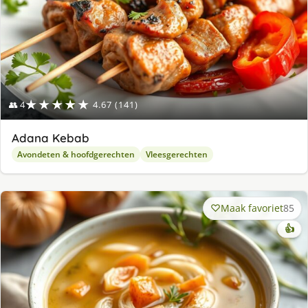
★★★★★
👥 4
4.67 (141)
Adana Kebab
Avondeten & hoofdgerechten
Vleesgerechten
Maak favoriet
85
👍