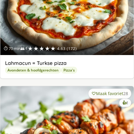
★★★★★
⏱ 70 min
👥 1
4.63 (172)
Lahmacun = Turkse pizza
Avondeten & hoofdgerechten
Pizza's
Maak favoriet
28
ke
👍
1
lek
ge