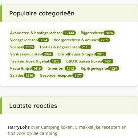
Populaire categorieën
Avondeten & hoofdgerechten
Bijgerechten
12144
3824
Vleesgerechten
Voorgerechten & amuses
3024
2759
Soepen
Toetjes & nagerechten
2120
2115
Vis & zeevruchten
Borrelhapjes & tapas
2094
2015
Taarten, koek & gebak
BBQ & buiten koken
1975
1434
Pasta & rijst
Groenten
Kip & gevogelte
1419
1312
1297
Salades
Gezonde recepten
1216
1177
Laatste reacties
HarryLohr
over
Camping koken: 5 makkelijke recepten en
tips voor op de camping