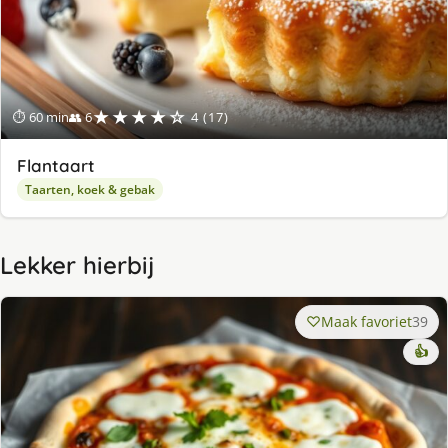
★★★★☆
⏱ 60 min
👥 6
4 (17)
Flantaart
Taarten, koek & gebak
Lekker hierbij
Maak favoriet
39
👍