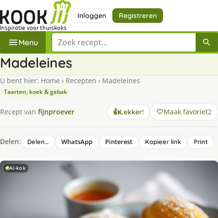
Inloggen
Registreren
Zoek een recept
Menu
Madeleines
U bent hier:
Home
›
Recepten
›
Madeleines
Taarten, koek & gebak
Maak favoriet
2
Recept van
fijnproever
👍
Lekker!
Delen:
WhatsApp
Pinterest
Delen…
Kopieer link
Print
AI-kok