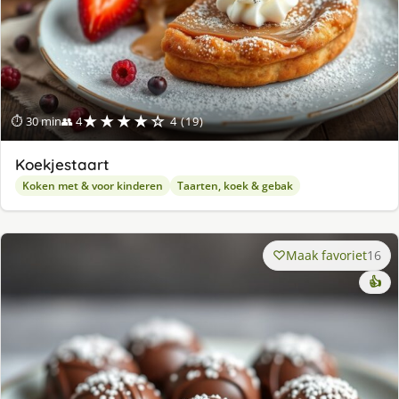
★★★★☆
⏱ 30 min
👥 4
4 (19)
Koekjestaart
Koken met & voor kinderen
Taarten, koek & gebak
Maak favoriet
16
👍