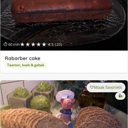
★★★★★
⏱ 60 min
4.5 (20)
Rabarber cake
Taarten, koek & gebak
Maak favoriet
6
👍