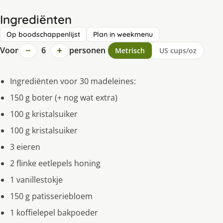
Ingrediënten
Op boodschappenlijst
Plan in weekmenu
−
+
Voor
6
personen
Metrisch
US cups/oz
Ingrediënten voor 30 madeleines:
150 g boter (+ nog wat extra)
100 g kristalsuiker
100 g kristalsuiker
3 eieren
2 flinke eetlepels honing
1 vanillestokje
150 g patisseriebloem
1 koffielepel bakpoeder