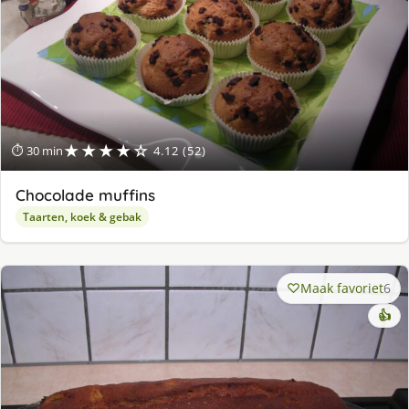
★★★★☆
⏱ 30 min
4.12 (52)
Chocolade muffins
Taarten, koek & gebak
Maak favoriet
6
👍