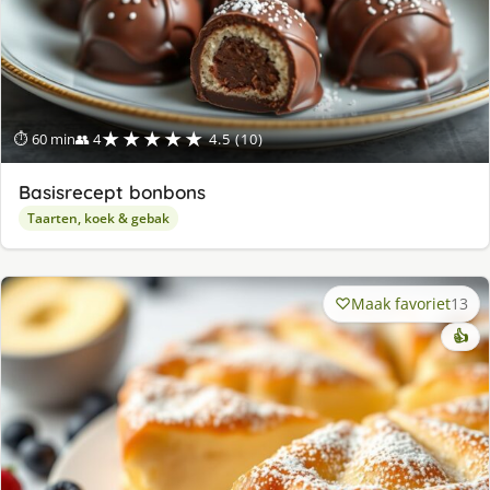
★★★★★
⏱ 60 min
👥 4
4.5 (10)
Basisrecept bonbons
Taarten, koek & gebak
Maak favoriet
13
👍