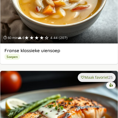
★★★★☆
⏱ 60 min
👥 6
4.44 (207)
Franse klassieke uiensoep
Soepen
Maak favoriet
25
👍