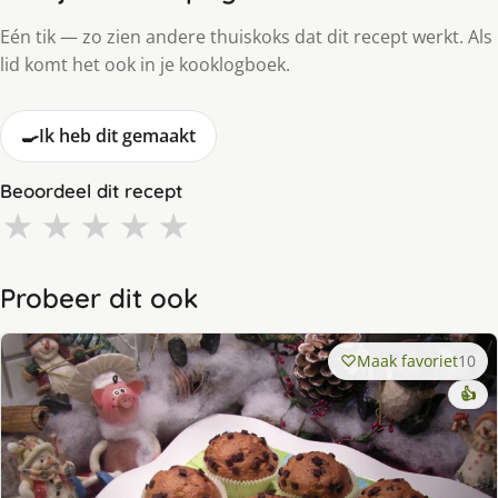
Eén tik — zo zien andere thuiskoks dat dit recept werkt. Als
lid komt het ook in je kooklogboek.
🍳
Ik heb dit gemaakt
Beoordeel dit recept
★
★
★
★
★
Probeer dit ook
Maak favoriet
10
👍