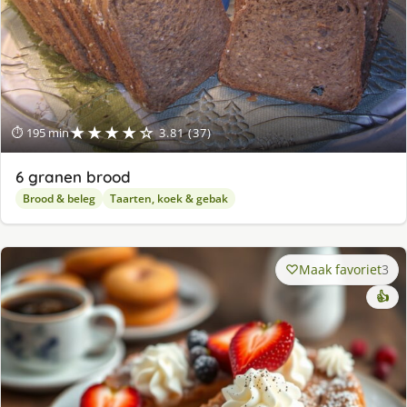
★★★★☆
⏱ 195 min
3.81 (37)
6 granen brood
Brood & beleg
Taarten, koek & gebak
Maak favoriet
3
👍