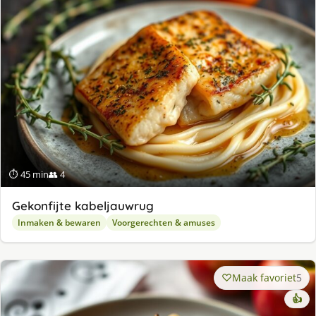
⏱ 45 min
👥 4
Gekonfijte kabeljauwrug
Inmaken & bewaren
Voorgerechten & amuses
Maak favoriet
5
👍