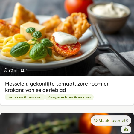
⏱ 30 min
👥 4
Mosselen, gekonfijte tomaat, zure room en
krokant van selderieblad
Inmaken & bewaren
Voorgerechten & amuses
Maak favoriet
3
👍