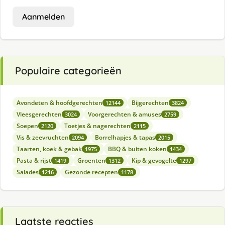
Aanmelden
Populaire categorieën
Avondeten & hoofdgerechten
Bijgerechten
12144
3824
Vleesgerechten
Voorgerechten & amuses
3024
2759
Soepen
Toetjes & nagerechten
2120
2115
Vis & zeevruchten
Borrelhapjes & tapas
2094
2015
Taarten, koek & gebak
BBQ & buiten koken
1975
1434
Pasta & rijst
Groenten
Kip & gevogelte
1419
1312
1297
Salades
Gezonde recepten
1216
1178
Laatste reacties