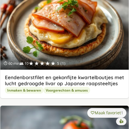
★★★★★
⏱ 60 min
👥 10
5 (1)
Eendenborstfilet en gekonfijte kwartelboutjes met
lucht gedroogde livar op Japanse raapsteeltjes
Inmaken & bewaren
Voorgerechten & amuses
Maak favoriet
1
👍