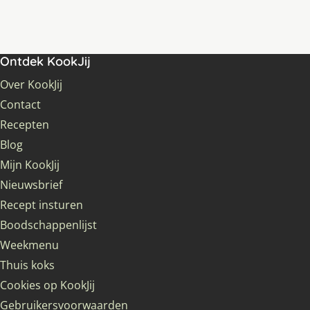
Ontdek KookJij
Over KookJij
Contact
Recepten
Blog
Mijn KookJij
Nieuwsbrief
Recept insturen
Boodschappenlijst
Weekmenu
Thuis koks
Cookies op KookJij
Gebruikersvoorwaarden