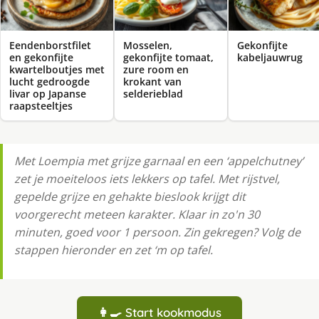
Eendenborstfilet
Mosselen,
Gekonfijte
en gekonfijte
gekonfijte tomaat,
kabeljauwrug
kwartelboutjes met
zure room en
lucht gedroogde
krokant van
livar op Japanse
selderieblad
raapsteeltjes
Met Loempia met grijze garnaal en een ‘appelchutney’
zet je moeiteloos iets lekkers op tafel. Met rijstvel,
gepelde grijze en gehakte bieslook krijgt dit
voorgerecht meteen karakter. Klaar in zo'n 30
minuten, goed voor 1 persoon. Zin gekregen? Volg de
stappen hieronder en zet ‘m op tafel.
👩‍🍳 Start kookmodus