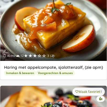
★★★☆☆
⏱ 40 min
👥 12
3 (2)
Haring met appelcompote, sjalottenzalf, (zie opm)
Inmaken & bewaren
Voorgerechten & amuses
Maak favoriet
1
👍