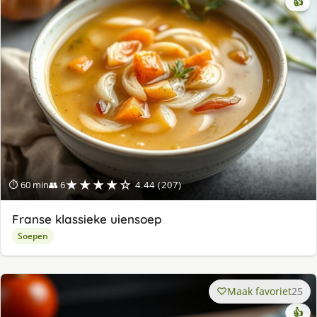
👍
★★★★☆
⏱ 60 min
👥 6
4.44 (207)
Franse klassieke uiensoep
Soepen
Maak favoriet
25
👍