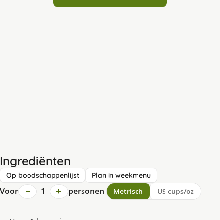
Ingrediënten
Op boodschappenlijst
Plan in weekmenu
−
+
Voor
1
personen
Metrisch
US cups/oz