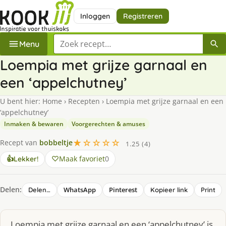
Inloggen
Registreren
Zoek een recept
Menu
Loempia met grijze garnaal en
een ‘appelchutney’
U bent hier:
Home
›
Recepten
›
Loempia met grijze garnaal en een
‘appelchutney’
Inmaken & bewaren
Voorgerechten & amuses
★☆☆☆☆
Recept van
bobbeltje
1.25 (4)
Maak favoriet
0
👍
Lekker!
Delen:
WhatsApp
Pinterest
Delen…
Kopieer link
Print
Loempia met grijze garnaal en een ‘appelchutney’ is