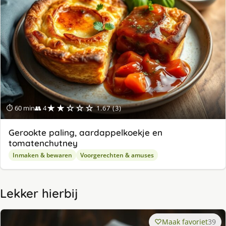
★★☆☆☆
⏱ 60 min
👥 4
1.67 (3)
Gerookte paling, aardappelkoekje en
tomatenchutney
Inmaken & bewaren
Voorgerechten & amuses
Lekker hierbij
Maak favoriet
39