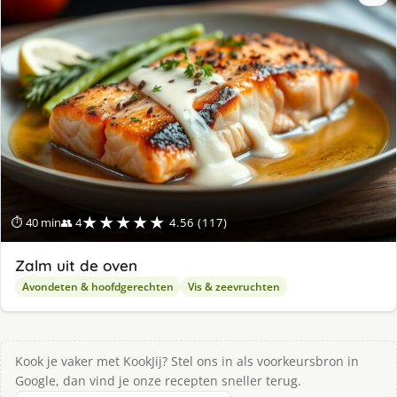
★★★★★
⏱ 40 min
👥 4
4.56 (117)
Zalm uit de oven
Avondeten & hoofdgerechten
Vis & zeevruchten
Kook je vaker met KookJij? Stel ons in als voorkeursbron in
Google, dan vind je onze recepten sneller terug.