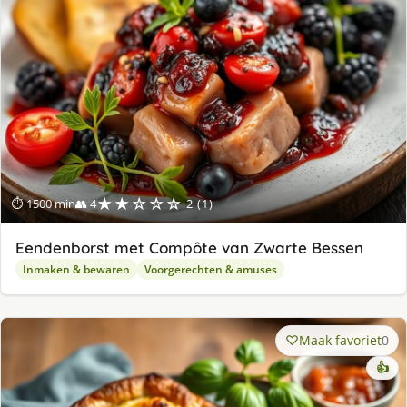
★★☆☆☆
⏱ 1500 min
👥 4
2 (1)
Eendenborst met Compôte van Zwarte Bessen
Inmaken & bewaren
Voorgerechten & amuses
Maak favoriet
0
👍