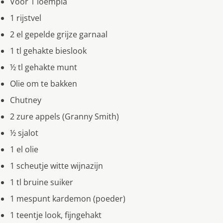
Voor 1 loempia
1 rijstvel
2 el gepelde grijze garnaal
1 tl gehakte bieslook
½ tl gehakte munt
Olie om te bakken
Chutney
2 zure appels (Granny Smith)
½ sjalot
1 el olie
1 scheutje witte wijnazijn
1 tl bruine suiker
1 mespunt kardemon (poeder)
1 teentje look, fijngehakt