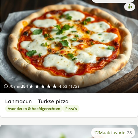
👍
★★★★★
⏱ 70 min
👥 1
4.63 (172)
Lahmacun = Turkse pizza
Avondeten & hoofdgerechten
Pizza's
Maak favoriet
28