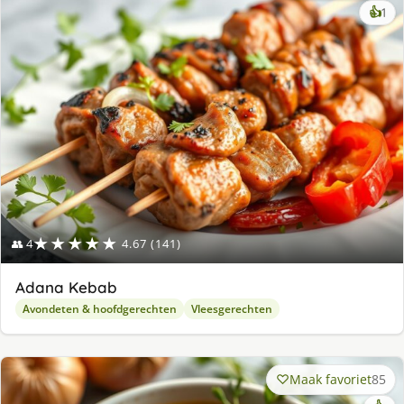
ke
👍
1
lek
ge
★★★★★
👥 4
4.67 (141)
Adana Kebab
Avondeten & hoofdgerechten
Vleesgerechten
Maak favoriet
85