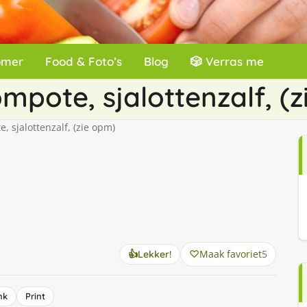
omer
Food & Foto’s
Blog
🎲 Verras me
pote, sjalottenzalf, (
 sjalottenzalf, (zie opm)
Maak favoriet
5
👍
Lekker!
nk
Print