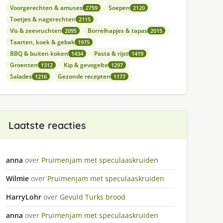
Voorgerechten & amuses
Soepen
2759
2120
Toetjes & nagerechten
2115
Vis & zeevruchten
Borrelhapjes & tapas
2095
2015
Taarten, koek & gebak
1975
BBQ & buiten koken
Pasta & rijst
1434
1419
Groenten
Kip & gevogelte
1312
1297
Salades
Gezonde recepten
1216
1177
Laatste reacties
anna
over
Pruimenjam met speculaaskruiden
Wilmie
over
Pruimenjam met speculaaskruiden
HarryLohr
over
Gevuld Turks brood
anna
over
Pruimenjam met speculaaskruiden