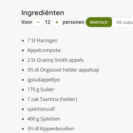
Ingrediënten
−
+
Voor
12
personen
Metrisch
US cups
7 St Haringen
Appelcompote:
2 St Granny Smith appels
3½ dl Ongezoet helder appelsap
(goudappeltje)
175 g Suiker
1 zak Taartina (helder)
sjalottenzalf
400 g Sjalotten
3½ dl Kippenbouillon