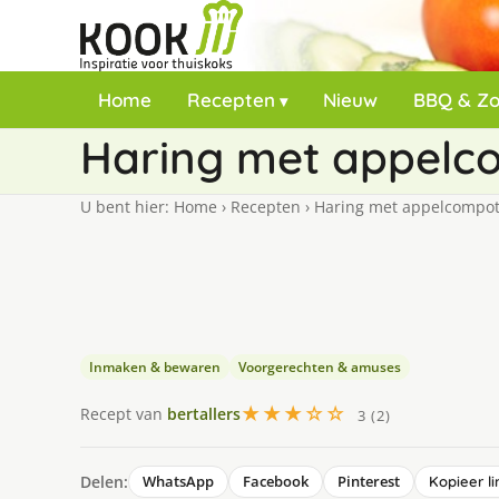
Home
Recepten
Nieuw
BBQ & Z
Haring met appelcom
U bent hier:
Home
›
Recepten
›
Haring met appelcompote,
Inmaken & bewaren
Voorgerechten & amuses
★★★☆☆
Recept van
bertallers
3 (2)
Delen:
WhatsApp
Facebook
Pinterest
Kopieer li