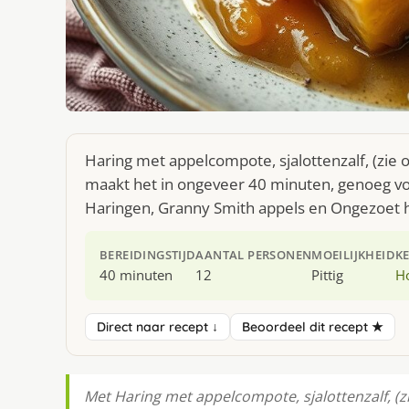
Haring met appelcompote, sjalottenzalf, (zie 
maakt het in ongeveer 40 minuten, genoeg vo
Haringen, Granny Smith appels en Ongezoet h
BEREIDINGSTIJD
AANTAL PERSONEN
MOEILIJKHEID
K
40 minuten
12
Pittig
H
Direct naar recept ↓
Beoordeel dit recept ★
Met Haring met appelcompote, sjalottenzalf, (zi