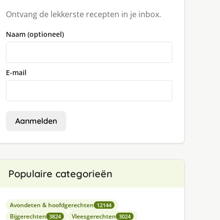
Ontvang de lekkerste recepten in je inbox.
Naam (optioneel)
E-mail
Aanmelden
Populaire categorieën
Avondeten & hoofdgerechten
12144
Bijgerechten
Vleesgerechten
3824
3024