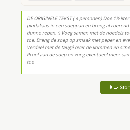
DE ORIGINELE TEKST ( 4 personen) Doe 1½ liter 
pindakaas in een soeppan en breng al roerend 
dunne repen. :) Voeg samen met de noedels to
toe. Breng de soep op smaak met peper en even
Verdeel met de taugé over de kommen en schep
Proef aan de soep en voeg eventueel meer samb
toe
👩‍🍳 St