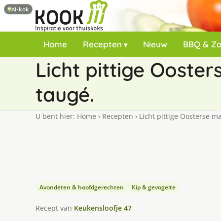
AI-kok
Home
Recepten
Nieuw
BBQ & Z
Licht pittige Ooste
taugé.
U bent hier:
Home
›
Recepten
›
Licht pittige Oosterse ma
Avondeten & hoofdgerechten
Kip & gevogelte
Recept van
Keukensloofje 47