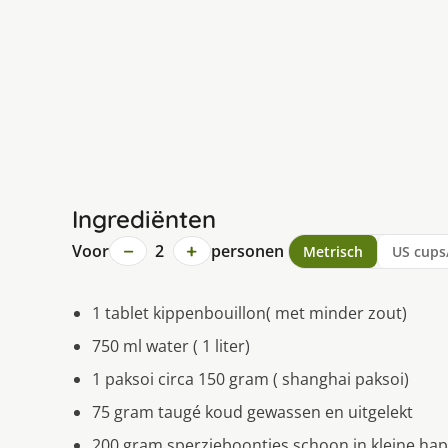
Ingrediënten
−
+
Voor
2
personen
Metrisch
US cups
1 tablet kippenbouillon( met minder zout)
750 ml water ( 1 liter)
1 paksoi circa 150 gram ( shanghai paksoi)
75 gram taugé koud gewassen en uitgelekt
200 gram sperzieboontjes schoon in kleine hap