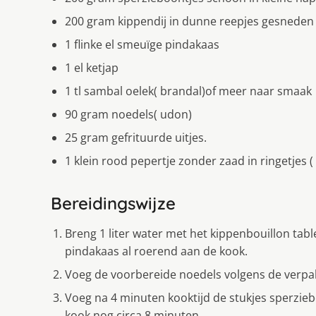
200 gram kippendĳ in dunne reepjes gesneden
1 flinke el smeuïge pindakaas
1 el ketjap
1 tl sambal oelek( brandal)of meer naar smaak
90 gram noedels( udon)
25 gram gefrituurde uitjes.
1 klein rood pepertje zonder zaad in ringetjes (
Bereidingswijze
Breng 1 liter water met het kippenbouillon table
pindakaas al roerend aan de kook.
Voeg de voorbereide noedels volgens de verpak
Voeg na 4 minuten kooktĳd de stukjes sperzieb
kook nog circa 8 minuten.