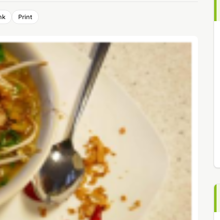
nk
Print