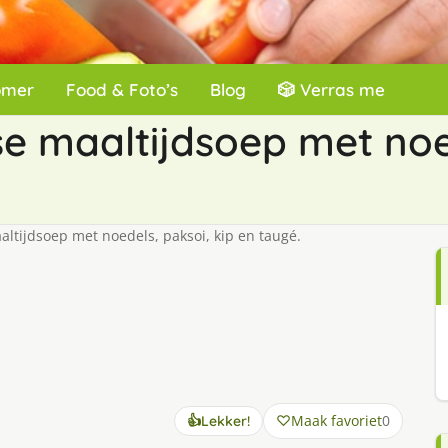
omer
Food & Foto’s
Blog
🎲 Verras me
rse maaltijdsoep met noe
altijdsoep met noedels, paksoi, kip en taugé.
Maak favoriet
0
👍
Lekker!