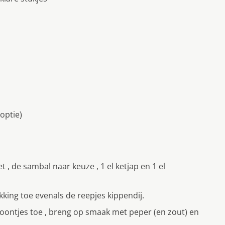
 optie)
t , de sambal naar keuze , 1 el ketjap en 1 el
king toe evenals de reepjes kippendĳ.
oontjes toe , breng op smaak met peper (en zout) en