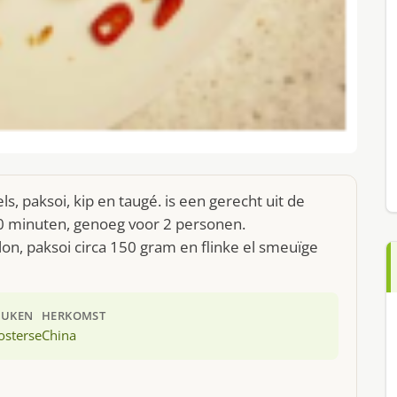
s, paksoi, kip en taugé. is een gerecht uit de
0 minuten, genoeg voor 2 personen.
lon, paksoi circa 150 gram en flinke el smeuïge
EUKEN
HERKOMST
osterse
China