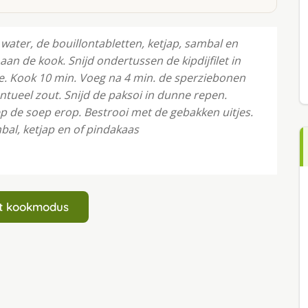
water, de bouillontabletten, ketjap, sambal en
aan de kook. Snĳd ondertussen de kipdĳfilet in
e. Kook 10 min. Voeg na 4 min. de sperziebonen
tueel zout. Snĳd de paksoi in dunne repen.
 de soep erop. Bestrooi met de gebakken uitjes.
al, ketjap en of pindakaas
art kookmodus