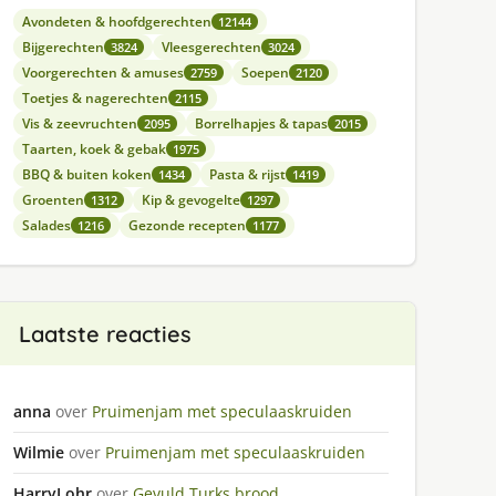
Avondeten & hoofdgerechten
12144
Bijgerechten
Vleesgerechten
3824
3024
Voorgerechten & amuses
Soepen
2759
2120
Toetjes & nagerechten
2115
Vis & zeevruchten
Borrelhapjes & tapas
2095
2015
Taarten, koek & gebak
1975
BBQ & buiten koken
Pasta & rijst
1434
1419
Groenten
Kip & gevogelte
1312
1297
Salades
Gezonde recepten
1216
1177
Laatste reacties
anna
over
Pruimenjam met speculaaskruiden
Wilmie
over
Pruimenjam met speculaaskruiden
HarryLohr
over
Gevuld Turks brood