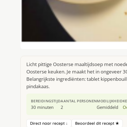
Licht pittige Oosterse maaltijdsoep met noedel
Oosterse keuken. Je maakt het in ongeveer 3
Belangrijkste ingrediënten: tablet kippenbouil
pindakaas.
BEREIDINGSTIJD
AANTAL PERSONEN
MOEILIJKHEID
K
30 minuten
2
Gemiddeld
O
Direct naar recept ↓
Beoordeel dit recept ★