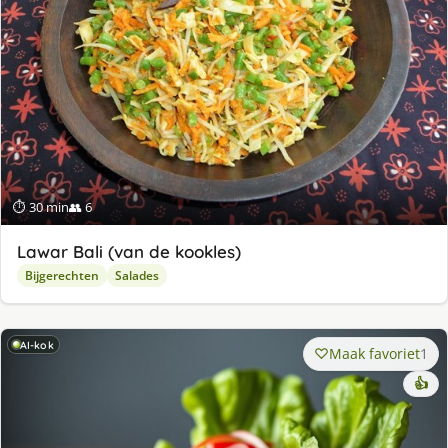
⏱ 30 min
👥 6
Lawar Bali (van de kookles)
Bijgerechten
Salades
AI-kok
Maak favoriet
1
👍