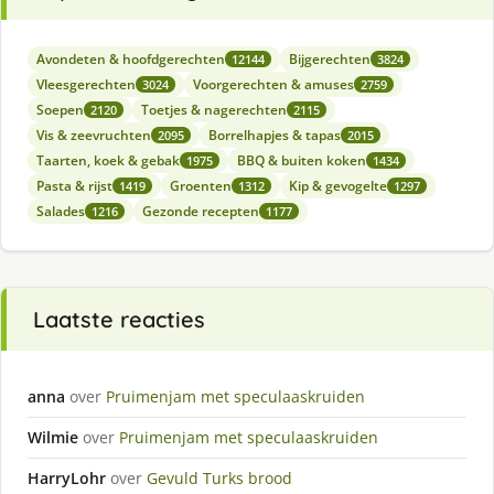
Avondeten & hoofdgerechten
Bijgerechten
12144
3824
Vleesgerechten
Voorgerechten & amuses
3024
2759
Soepen
Toetjes & nagerechten
2120
2115
Vis & zeevruchten
Borrelhapjes & tapas
2095
2015
Taarten, koek & gebak
BBQ & buiten koken
1975
1434
Pasta & rijst
Groenten
Kip & gevogelte
1419
1312
1297
Salades
Gezonde recepten
1216
1177
Laatste reacties
anna
over
Pruimenjam met speculaaskruiden
Wilmie
over
Pruimenjam met speculaaskruiden
HarryLohr
over
Gevuld Turks brood