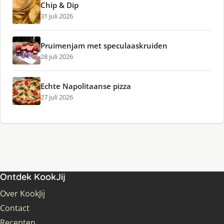
Chip & Dip
31 juli 2026
Pruimenjam met speculaaskruiden
28 juli 2026
Echte Napolitaanse pizza
27 juli 2026
Ontdek KookJij
Over KookJij
Contact
Recepten