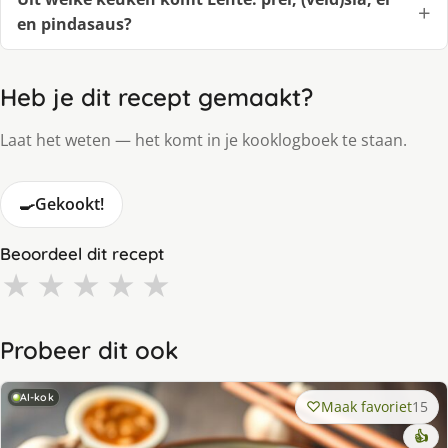
en pindasaus?
Heb je dit recept gemaakt?
Laat het weten — het komt in je kooklogboek te staan.
🍳
Gekookt!
Beoordeel dit recept
★
★
★
★
★
Probeer dit ook
AI-kok
Maak favoriet
15
👍