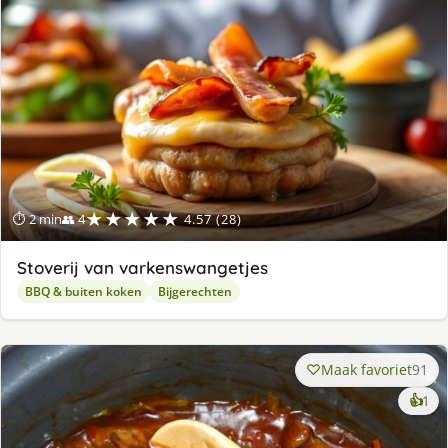
★★★★★
⏱ 2 min
👥 4
4.57 (28)
Stoverij van varkenswangetjes
BBQ & buiten koken
Bijgerechten
Maak favoriet
91
ke
👍
1
lek
ge