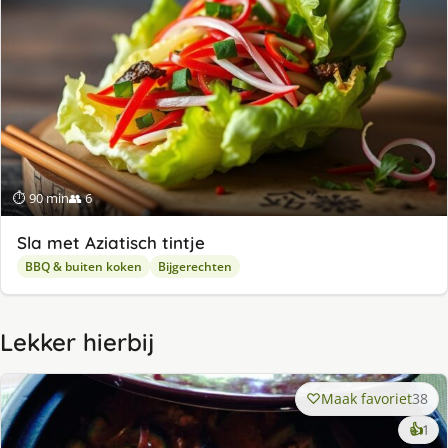
⏱ 90 min
👥 6
Sla met Aziatisch tintje
BBQ & buiten koken
Bijgerechten
Lekker hierbij
Maak favoriet
38
ke
👍
1
lek