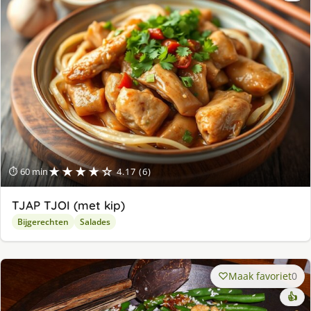
★★★★☆
⏱ 60 min
4.17 (6)
TJAP TJOI (met kip)
Bijgerechten
Salades
Maak favoriet
0
👍