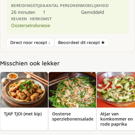
BEREIDINGSTIJD
AANTAL PERSONEN
MOEILIJKHEID
26 minuten
1
Gemiddeld
KEUKEN
HERKOMST
Oosterse
Indonesie
Direct naar recept ↓
Beoordeel dit recept ★
Misschien ook lekker
TJAP TJOI (met kip)
Oosterse
Atjar van
sperziebonensalade
komkommer en
rode paprika