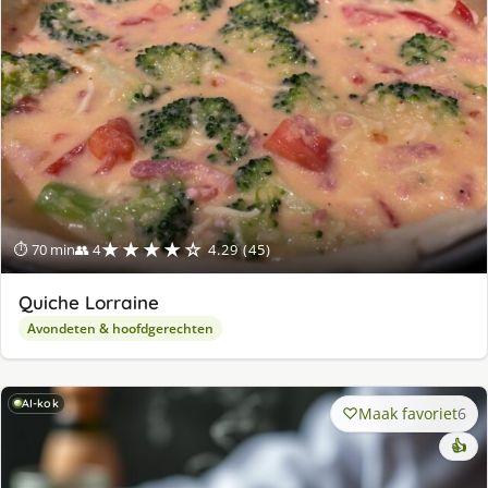
★★★★☆
⏱ 70 min
👥 4
4.29 (45)
Quiche Lorraine
Avondeten & hoofdgerechten
AI-kok
Maak favoriet
6
👍