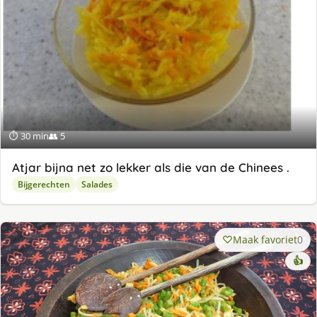
⏱ 30 min
👥 5
Atjar bijna net zo lekker als die van de Chinees .
Bijgerechten
Salades
Maak favoriet
0
👍