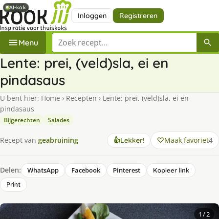
AI-kok
AI-kok
Inloggen
Registreren
Zoek een recept
Menu
Lente: prei, (veld)sla, ei en
pindasaus
U bent hier:
Home
›
Recepten
›
Lente: prei, (veld)sla, ei en
pindasaus
Bijgerechten
Salades
Maak favoriet
4
Recept van
geabruining
👍
Lekker!
Delen:
WhatsApp
Facebook
Pinterest
Kopieer link
Print
1
/ 2