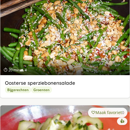
⏱ 20 min
👥 4
Oosterse sperziebonensalade
Bijgerechten
Groenten
Maak favoriet
0
👍