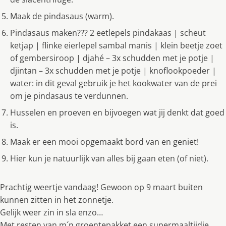
Maak de pindasaus (warm).
Pindasaus maken??? 2 eetlepels pindakaas | scheut
ketjap | flinke eierlepel sambal manis | klein beetje zoet
of gembersiroop | djahé – 3x schudden met je potje |
djintan – 3x schudden met je potje | knoflookpoeder |
water: in dit geval gebruik je het kookwater van de prei
om je pindasaus te verdunnen.
Husselen en proeven en bijvoegen wat jij denkt dat goed
is.
Maak er een mooi opgemaakt bord van en geniet!
Hier kun je natuurlijk van alles bij gaan eten (of niet).
Prachtig weertje vandaag! Gewoon op 9 maart buiten
kunnen zitten in het zonnetje.
Gelijk weer zin in sla enzo…
Met resten van m´n groentepakket een supermaaltijdje