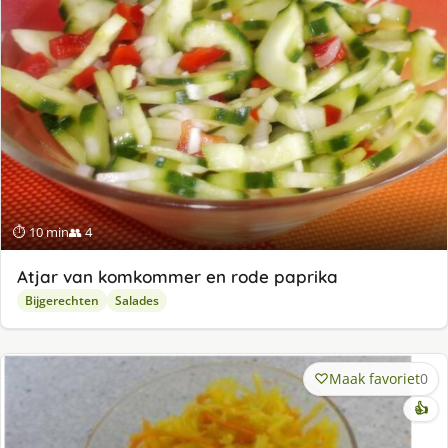
⏱ 10 min
👥 4
Atjar van komkommer en rode paprika
Bijgerechten
Salades
Maak favoriet
0
👍