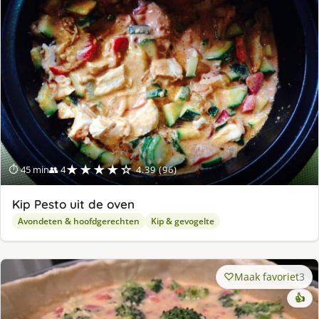
ge
★★★★☆
⏱ 45 min
👥 4
4.39 (96)
Kip Pesto uit de oven
Avondeten & hoofdgerechten
Kip & gevogelte
Maak favoriet
3
👍