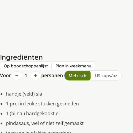
Ingrediënten
Op boodschappenlijst
Plan in weekmenu
−
+
Voor
1
personen
Metrisch
US cups/oz
handje (veld) sla
1 prei in leuke stukken gesneden
1 (bijna ) hardgekookt ei
pindasaus, wel of niet zelf gemaakt