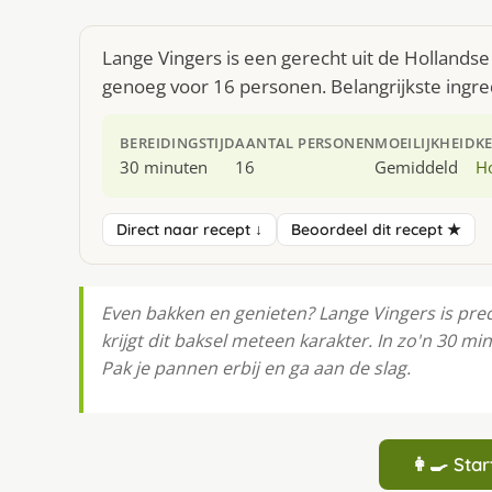
Lange Vingers is een gerecht uit de Hollands
genoeg voor 16 personen. Belangrijkste ingred
BEREIDINGSTIJD
AANTAL PERSONEN
MOEILIJKHEID
K
30 minuten
16
Gemiddeld
H
Direct naar recept ↓
Beoordeel dit recept ★
Even bakken en genieten? Lange Vingers is preci
krijgt dit baksel meteen karakter. In zo'n 30 m
Pak je pannen erbij en ga aan de slag.
👩‍🍳 St