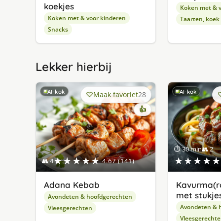
koekjes
Koken met & v
Koken met & voor kinderen
Taarten, koek
Snacks
Lekker hierbij
AI-kok
AI-kok
Maak favoriet
28
👍
⏱ 30 min
👥 2
★★★★★
★★★★★
👥 4
4.67 (141)
Adana Kebab
Kavurma(r
met stukjes
Avondeten & hoofdgerechten
Avondeten & 
Vleesgerechten
Vleesgerecht