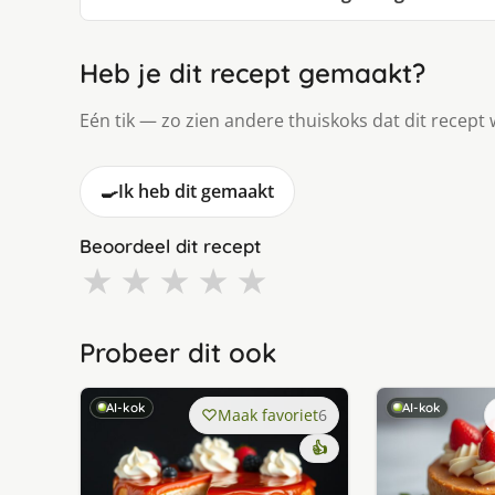
Heb je dit recept gemaakt?
Eén tik — zo zien andere thuiskoks dat dit recept 
🍳
Ik heb dit gemaakt
Beoordeel dit recept
★
★
★
★
★
Probeer dit ook
AI-kok
AI-kok
Maak favoriet
6
👍