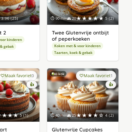
★★★★★
3.96 (25)
⏱ 90 min
👥 20
5 (2)
t 2
Twee Glutenvrije ontbijt
of peperkoeken
oor kinderen
Koken met & voor kinderen
 & gebak
Taarten, koek & gebak
AI-kok
Maak favoriet
0
Maak favoriet
1
👍
👍
★★★★
★★★★☆
5 (1)
⏱ 40 min
👥 25
4 (2)
art
Glutenvrije Cupcakes