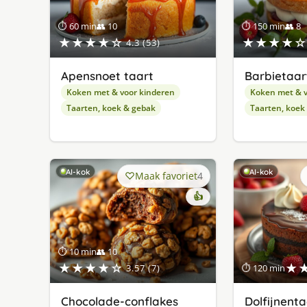
⏱ 60 min
👥 10
⏱ 150 min
👥 8
★★★★☆
★★★★☆
4.3 (53)
Apensnoet taart
Barbietaar
Koken met & voor kinderen
Koken met & v
Taarten, koek & gebak
Taarten, koek
AI-kok
AI-kok
Maak favoriet
4
👍
⏱ 10 min
👥 10
★★★★☆
★
3.57 (7)
⏱ 120 min
Chocolade-conflakes
Dolfijnenta