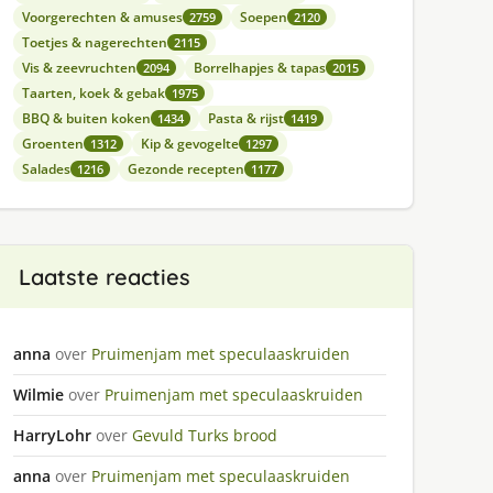
Voorgerechten & amuses
Soepen
2759
2120
Toetjes & nagerechten
2115
Vis & zeevruchten
Borrelhapjes & tapas
2094
2015
Taarten, koek & gebak
1975
BBQ & buiten koken
Pasta & rijst
1434
1419
Groenten
Kip & gevogelte
1312
1297
Salades
Gezonde recepten
1216
1177
Laatste reacties
anna
over
Pruimenjam met speculaaskruiden
Wilmie
over
Pruimenjam met speculaaskruiden
HarryLohr
over
Gevuld Turks brood
anna
over
Pruimenjam met speculaaskruiden