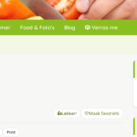
omer
Food & Foto’s
Blog
🎲 Verras me
Maak favoriet
6
👍
Lekker!
Print