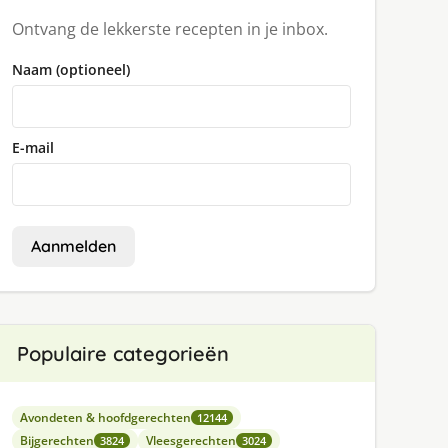
Ontvang de lekkerste recepten in je inbox.
Naam (optioneel)
E-mail
Aanmelden
Populaire categorieën
Avondeten & hoofdgerechten
12144
Bijgerechten
Vleesgerechten
3824
3024