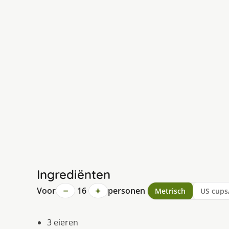
Ingrediënten
−
+
Voor
16
personen
Metrisch
US cups
3 eieren