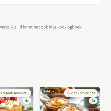
werkt. Als lid komt het ook in je kooklogboek.
AI-kok
Maak favoriet
3
Maak favoriet
3
👍
👍