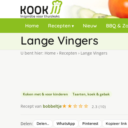
Home
Recepten
Nieuw
BBQ & Z
Lange Vingers
U bent hier:
Home
›
Recepten
›
Lange Vingers
Koken met & voor kinderen
Taarten, koek & gebak
★★☆☆☆
Recept van
bobbeltje
2.3 (10)
Delen:
WhatsApp
Pinterest
Delen…
Kopieer link