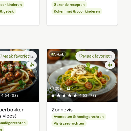
oor kinderen
Gezonde recepten
 & gebak
Koken met & voor kinderen
AI-kok
Maak favoriet
12
Maak favoriet
4
👍
👍
⏱ 30 min
👥 4
★★★★★
4.64 (83)
4.63 (78)
oerbakken
Zonnevis
 vlees)
Avondeten & hoofdgerechten
hoofdgerechten
Vis & zeevruchten
en