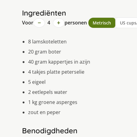
Ingrediënten
−
+
Voor
4
personen
Metrisch
US cups
8 lamskoteletten
20 gram boter
40 gram kappertjes in azijn
4 takjes platte peterselie
5 eigeel
2 eetlepels water
1 kg groene asperges
zout en peper
Benodigdheden