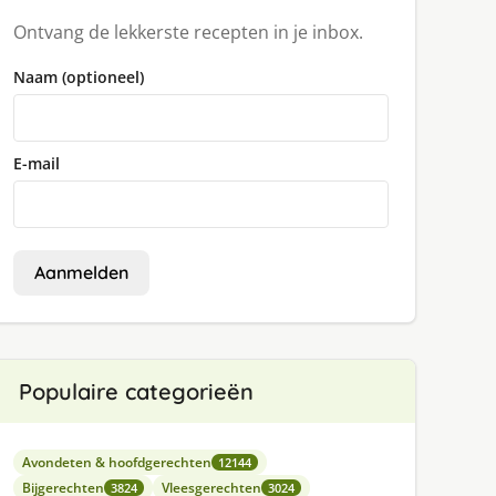
Ontvang de lekkerste recepten in je inbox.
Naam (optioneel)
E-mail
Aanmelden
Populaire categorieën
Avondeten & hoofdgerechten
12144
Bijgerechten
Vleesgerechten
3824
3024