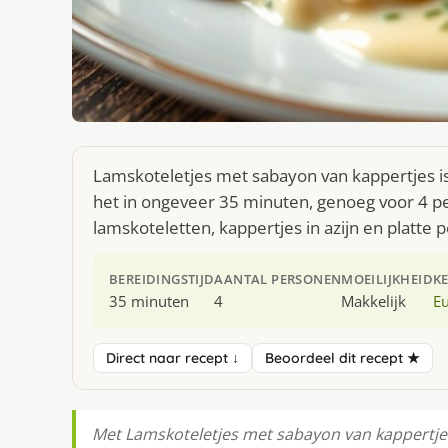
Lamskoteletjes met sabayon van kappertjes i
het in ongeveer 35 minuten, genoeg voor 4 pe
lamskoteletten, kappertjes in azijn en platte p
BEREIDINGSTIJD
AANTAL PERSONEN
MOEILIJKHEID
K
35 minuten
4
Makkelijk
E
Direct naar recept ↓
Beoordeel dit recept ★
Met Lamskoteletjes met sabayon van kappertjes z