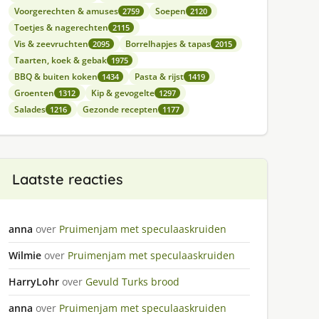
Voorgerechten & amuses
Soepen
2759
2120
Toetjes & nagerechten
2115
Vis & zeevruchten
Borrelhapjes & tapas
2095
2015
Taarten, koek & gebak
1975
BBQ & buiten koken
Pasta & rijst
1434
1419
Groenten
Kip & gevogelte
1312
1297
Salades
Gezonde recepten
1216
1177
Laatste reacties
anna
over
Pruimenjam met speculaaskruiden
Wilmie
over
Pruimenjam met speculaaskruiden
HarryLohr
over
Gevuld Turks brood
anna
over
Pruimenjam met speculaaskruiden