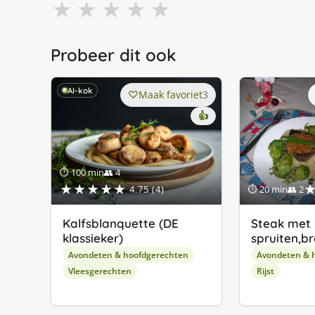
★
★
★
★
★
Probeer dit ook
AI-kok
Maak favoriet
3
👍
⏱ 100 min
👥 4
★★★★★
4.75 (4)
⏱ 20 min
👥 2
Kalfsblanquette (DE
Steak met
klassieker)
spruiten,bro
Avondeten & hoofdgerechten
Avondeten & 
Vleesgerechten
Rijst