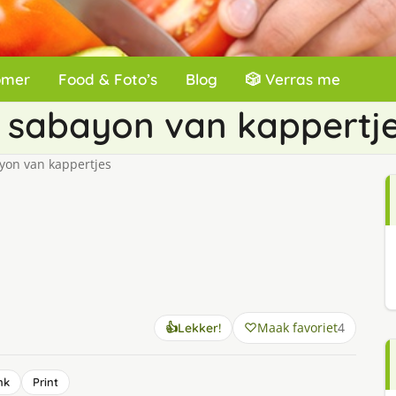
omer
Food & Foto’s
Blog
🎲 Verras me
 sabayon van kappertj
yon van kappertjes
Maak favoriet
4
👍
Lekker!
nk
Print