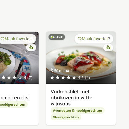
AI-kok
Maak favoriet
1
Maak favoriet
7
👍
👍
⏱ 50 min
👥 4
★★★★☆
★★★★★
4 (7)
4.5 (4)
Varkensfilet met
ccoli en rijst
abrikozen in witte
wijnsaus
hoofdgerechten
Avondeten & hoofdgerechten
Vleesgerechten