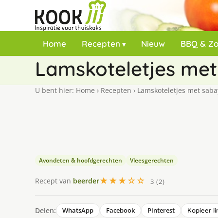
Home
Recepten
Nieuw
BBQ & Z
Lamskoteletjes met
U bent hier:
Home
›
Recepten
›
Lamskoteletjes met saba
Avondeten & hoofdgerechten
Vleesgerechten
★★★☆☆
Recept van
beerder
3 (2)
Delen:
WhatsApp
Facebook
Pinterest
Kopieer li