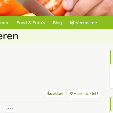
omer
Food & Foto’s
Blog
🎲 Verras me
eren
Maak favoriet
8
👍
Lekker!
Print