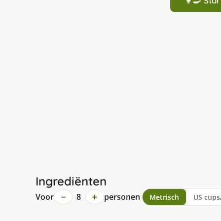
👩‍🍳 St
Ingrediënten
−
+
Voor
8
personen
Metrisch
US cups