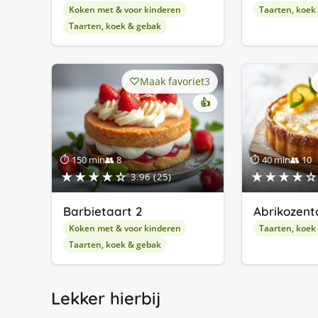
Koken met & voor kinderen
Taarten, koek
Taarten, koek & gebak
Maak favoriet
3
👍
⏱ 150 min
👥 8
⏱ 40 min
👥 10
★★★★☆
★★★★☆
3.96 (25)
Barbietaart 2
Abrikozent
Koken met & voor kinderen
Taarten, koek
Taarten, koek & gebak
Lekker hierbij