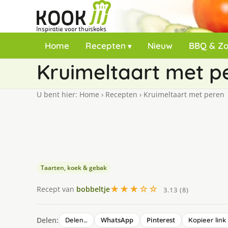
Home
Recepten
Nieuw
BBQ & Z
Kruimeltaart met p
U bent hier:
Home
›
Recepten
›
Kruimeltaart met peren
Taarten, koek & gebak
★★★☆☆
Recept van
bobbeltje
3.13 (8)
Delen:
WhatsApp
Pinterest
Delen…
Kopieer link