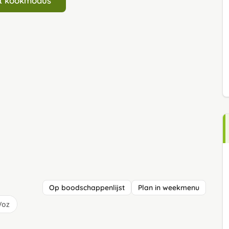
art kookmodus
Op boodschappenlijst
Plan in weekmenu
/oz