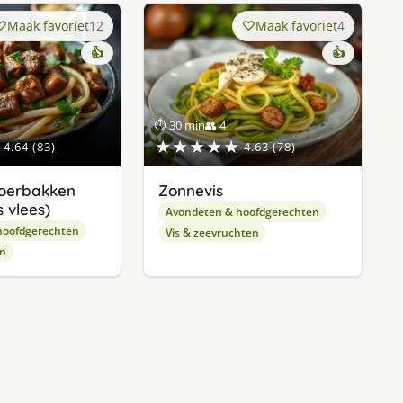
Maak favoriet
12
Maak favoriet
4
👍
👍
⏱ 30 min
👥 4
★★★★★
4.64 (83)
4.63 (78)
oerbakken
Zonnevis
 vlees)
Avondeten & hoofdgerechten
hoofdgerechten
Vis & zeevruchten
en