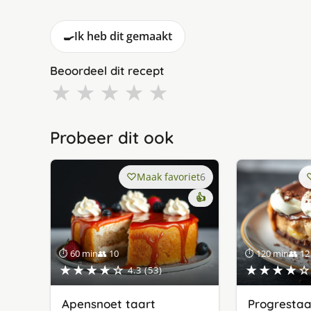
🍳
Ik heb dit gemaakt
Beoordeel dit recept
★
★
★
★
★
Probeer dit ook
Maak favoriet
6
👍
⏱ 60 min
👥 10
⏱ 120 min
👥 12
★★★★☆
★★★★☆
4.3 (53)
Apensnoet taart
Progrestaa