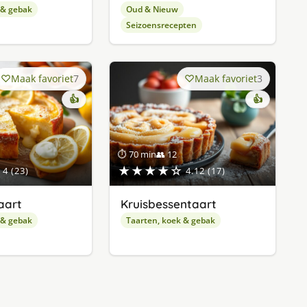
 & gebak
Oud & Nieuw
Seizoensrecepten
Maak favoriet
7
Maak favoriet
3
👍
👍
⏱ 70 min
👥 12
★★★★☆
4 (23)
4.12 (17)
aart
Kruisbessentaart
 & gebak
Taarten, koek & gebak