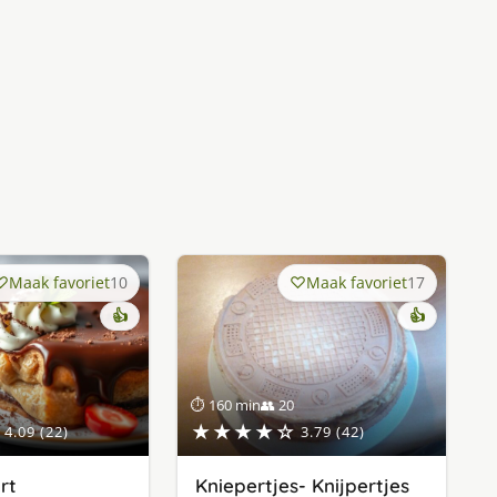
Maak favoriet
10
Maak favoriet
17
👍
👍
⏱ 160 min
👥 20
★★★★☆
4.09 (22)
3.79 (42)
rt
Kniepertjes- Knijpertjes