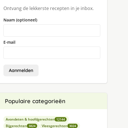
Ontvang de lekkerste recepten in je inbox.
Naam (optioneel)
E-mail
Aanmelden
Populaire categorieën
Avondeten & hoofdgerechten
12144
Bijgerechten
Vleesgerechten
3824
3024