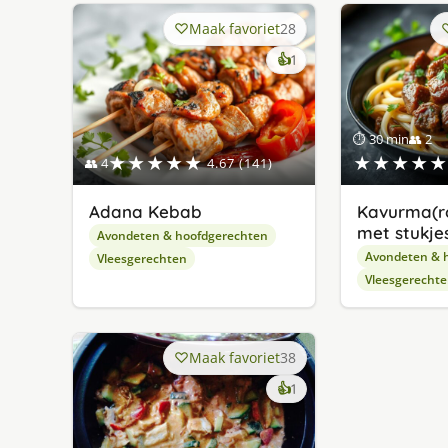
Maak favoriet
28
keer
👍
1
lekker
gevonden
⏱ 30 min
👥 2
★★★★★
★★★★★
👥 4
4.67 (141)
Adana Kebab
Kavurma(r
met stukjes
Avondeten & hoofdgerechten
Avondeten & 
Vleesgerechten
Vleesgerecht
Maak favoriet
38
keer
👍
1
lekker
gevonden