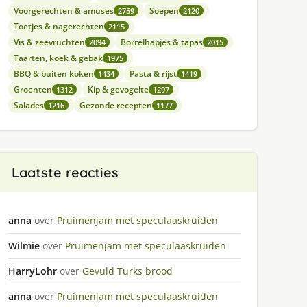
Voorgerechten & amuses
Soepen
2759
2120
Toetjes & nagerechten
2115
Vis & zeevruchten
Borrelhapjes & tapas
2094
2015
Taarten, koek & gebak
1975
BBQ & buiten koken
Pasta & rijst
1434
1419
Groenten
Kip & gevogelte
1312
1297
Salades
Gezonde recepten
1216
1177
Laatste reacties
anna
over
Pruimenjam met speculaaskruiden
Wilmie
over
Pruimenjam met speculaaskruiden
HarryLohr
over
Gevuld Turks brood
anna
over
Pruimenjam met speculaaskruiden