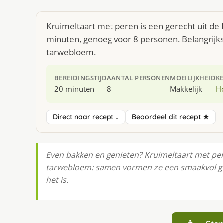
Kruimeltaart met peren is een gerecht uit de
minuten, genoeg voor 8 personen. Belangrijkst
tarwebloem.
BEREIDINGSTIJD
AANTAL PERSONEN
MOEILIJKHEID
K
20 minuten
8
Makkelijk
H
Direct naar recept ↓
Beoordeel dit recept ★
Even bakken en genieten? Kruimeltaart met peren
tarwebloem: samen vormen ze een smaakvol ge
het is.