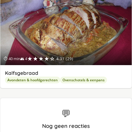
★★★★☆
⏱ 40 min
👥 4
4.31 (29)
Kalfsgebraad
Avondeten & hoofdgerechten
Ovenschotels & eenpans
💬
Nog geen reacties