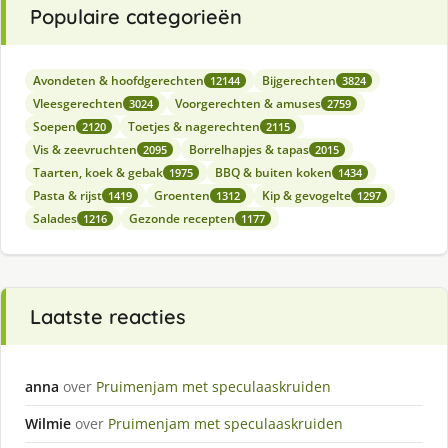
Populaire categorieën
Avondeten & hoofdgerechten
Bijgerechten
12144
3824
Vleesgerechten
Voorgerechten & amuses
3024
2759
Soepen
Toetjes & nagerechten
2120
2115
Vis & zeevruchten
Borrelhapjes & tapas
2095
2015
Taarten, koek & gebak
BBQ & buiten koken
1975
1434
Pasta & rijst
Groenten
Kip & gevogelte
1419
1312
1297
Salades
Gezonde recepten
1216
1177
Laatste reacties
anna
over
Pruimenjam met speculaaskruiden
Wilmie
over
Pruimenjam met speculaaskruiden