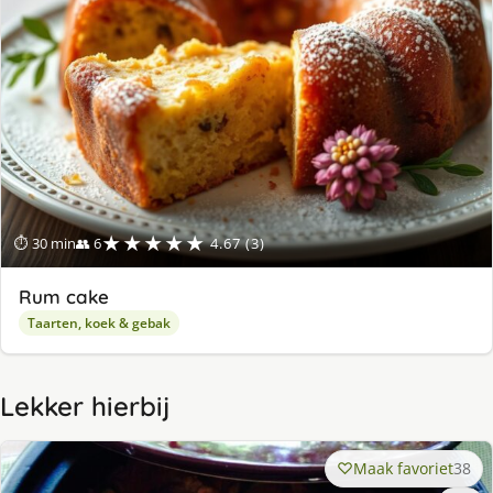
★★★★★
⏱ 30 min
👥 6
4.67 (3)
Rum cake
Taarten, koek & gebak
Lekker hierbij
Maak favoriet
38