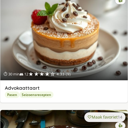
👍
★★★★☆
⏱ 30 min
👥 12
4.33 (9)
Advokaattaart
Pasen
Seizoensrecepten
Maak favoriet
14
👍