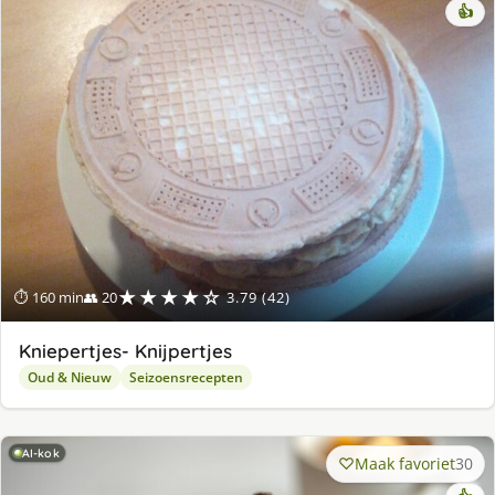
👍
★★★★☆
⏱ 160 min
👥 20
3.79 (42)
Kniepertjes- Knijpertjes
Oud & Nieuw
Seizoensrecepten
AI-kok
Maak favoriet
30