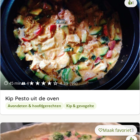
ke
👍
1
lek
ge
★★★★☆
⏱ 45 min
👥 4
4.39 (96)
Kip Pesto uit de oven
Avondeten & hoofdgerechten
Kip & gevogelte
Maak favoriet
3
👍