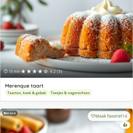
★★★★☆
⏱ 10 min
4.2 (5)
Merenque taart
Taarten, koek & gebak
Toetjes & nagerechten
AI-kok
Maak favoriet
14
👍