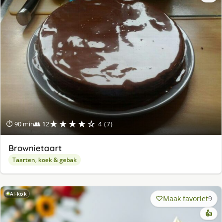
★★★★☆
⏱ 90 min
👥 12
4 (7)
Brownietaart
Taarten, koek & gebak
AI-kok
Maak favoriet
9
👍