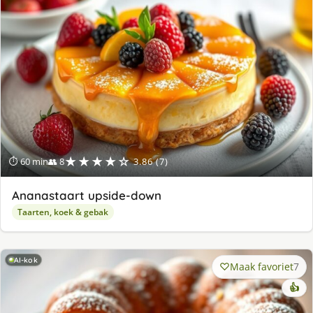
★★★★☆
⏱ 60 min
👥 8
3.86 (7)
Ananastaart upside-down
Taarten, koek & gebak
AI-kok
Maak favoriet
7
👍