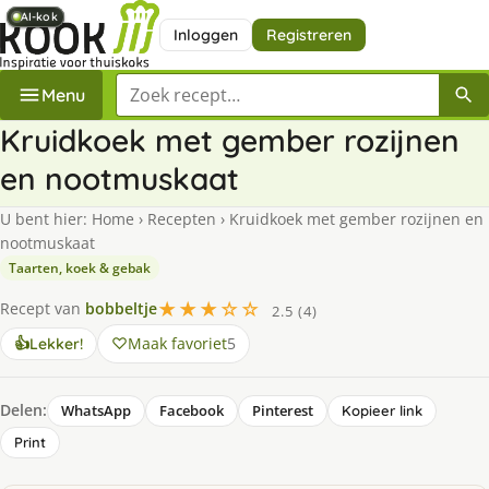
AI-kok
AI-kok
AI-kok
AI-kok
Inloggen
Registreren
Zoek een recept
Menu
Kruidkoek met gember rozijnen
en nootmuskaat
U bent hier:
Home
›
Recepten
›
Kruidkoek met gember rozijnen en
nootmuskaat
Taarten, koek & gebak
★★★☆☆
Recept van
bobbeltje
2.5 (4)
Maak favoriet
5
👍
Lekker!
Delen:
WhatsApp
Facebook
Pinterest
Kopieer link
Print