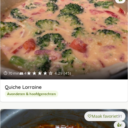
★★★★☆
⏱ 70 min
👥 4
4.29 (45)
Quiche Lorraine
Avondeten & hoofdgerechten
Maak favoriet
91
ke
👍
1