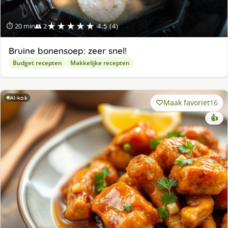
★★★★★
⏱ 20 min
👥 2
4.5 (4)
Bruine bonensoep: zeer snel!
Budget recepten
Makkelijke recepten
AI-kok
Maak favoriet
16
👍