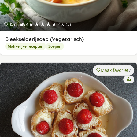
★★★★★
⏱ 45 min
👥 4
4.6 (5)
Bleekselderijsoep (Vegetarisch)
Makkelijke recepten
Soepen
Maak favoriet
7
👍