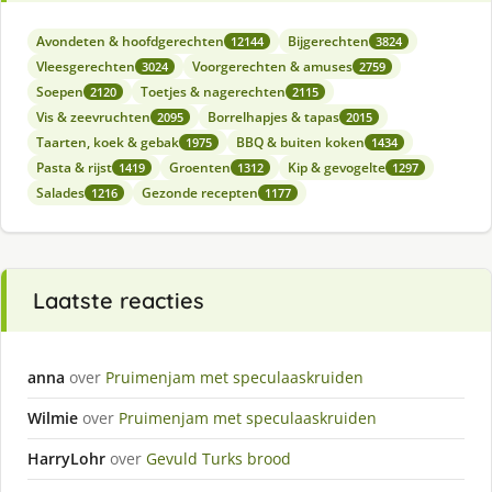
Avondeten & hoofdgerechten
Bijgerechten
12144
3824
Vleesgerechten
Voorgerechten & amuses
3024
2759
Soepen
Toetjes & nagerechten
2120
2115
Vis & zeevruchten
Borrelhapjes & tapas
2095
2015
Taarten, koek & gebak
BBQ & buiten koken
1975
1434
Pasta & rijst
Groenten
Kip & gevogelte
1419
1312
1297
Salades
Gezonde recepten
1216
1177
Laatste reacties
anna
over
Pruimenjam met speculaaskruiden
Wilmie
over
Pruimenjam met speculaaskruiden
HarryLohr
over
Gevuld Turks brood