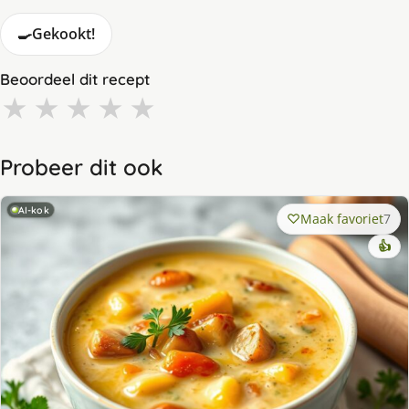
🍳
Gekookt!
Beoordeel dit recept
★
★
★
★
★
Probeer dit ook
AI-kok
Maak favoriet
7
👍