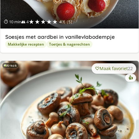
★★★★★
⏱ 10 min
👥 4
4.6 (5)
Soesjes met aardbei in vanillevlabodempje
Makkelijke recepten
Toetjes & nagerechten
AI-kok
Maak favoriet
22
👍