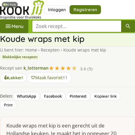
AI-kok
Inloggen
Registreren
Zoek een recept
Menu
Koude wraps met kip
U bent hier:
Home
›
Recepten
›
Koude wraps met kip
Makkelijke recepten
★★★★☆
Recept van
k_lotterman
3.6 (5)
Maak favoriet
11
👍
Lekker!
Delen:
WhatsApp
Facebook
Pinterest
Kopieer link
Print
Koude wraps met kip is een gerecht uit de
Hollandse keuken. Je maakt het in ongeveer 20