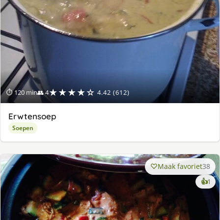
★★★★☆
⏱ 120 min
👥 4
4.42 (612)
Erwtensoep
Soepen
Maak favoriet
38
ke
👍
1
lek
ge