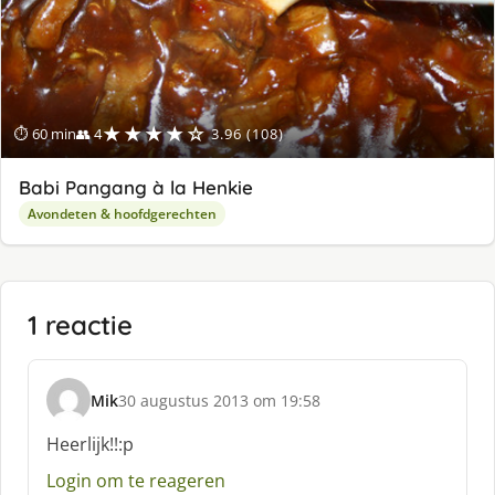
★★★★☆
⏱ 60 min
👥 4
3.96 (108)
Babi Pangang à la Henkie
Avondeten & hoofdgerechten
1 reactie
Mik
30 augustus 2013 om 19:58
s
c
Heerlijk!!:p
h
Login om te reageren
r