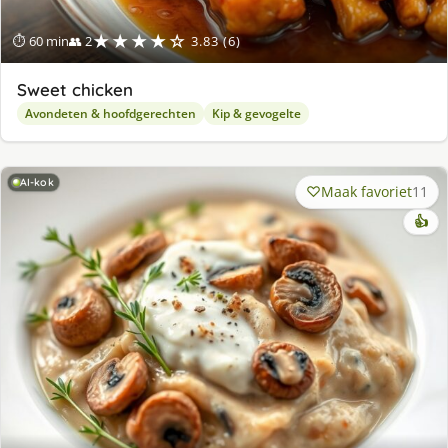
★★★★☆
⏱ 60 min
👥 2
3.83 (6)
Sweet chicken
Avondeten & hoofdgerechten
Kip & gevogelte
AI-kok
Maak favoriet
11
👍