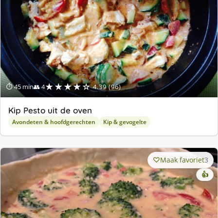
★★★★☆
⏱ 45 min
👥 4
4.39 (96)
Kip Pesto uit de oven
Avondeten & hoofdgerechten
Kip & gevogelte
Maak favoriet
3
👍