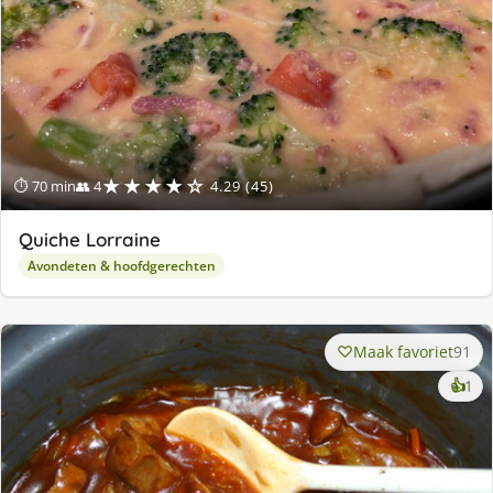
★★★★☆
⏱ 70 min
👥 4
4.29 (45)
Quiche Lorraine
Avondeten & hoofdgerechten
Maak favoriet
91
ke
👍
1
lek
ge