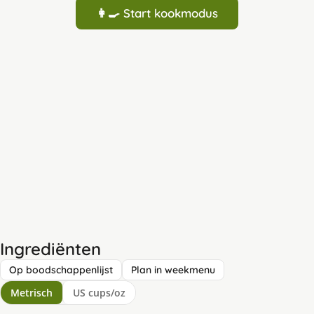
👩‍🍳 Start kookmodus
Ingrediënten
Op boodschappenlijst
Plan in weekmenu
Metrisch
US cups/oz