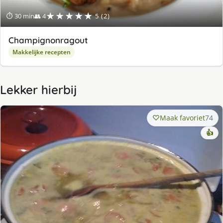
★★★★★
⏱ 30 min
👥 4
5 (2)
Champignonragout
Makkelijke recepten
Lekker hierbij
Maak favoriet
74
👍