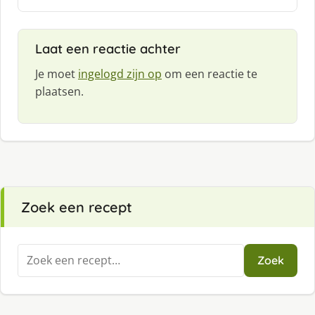
e
e
f
Laat een reactie achter
:
Je moet
ingelogd zijn op
om een reactie te
plaatsen.
Zoek een recept
Zoeken
Zoek
naar: