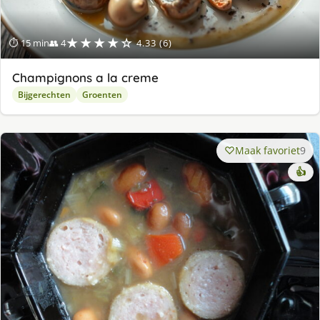
★★★★☆
⏱ 15 min
👥 4
4.33 (6)
Champignons a la creme
Bijgerechten
Groenten
Maak favoriet
9
👍