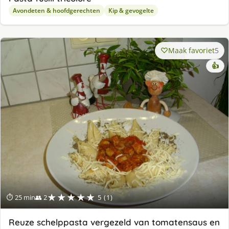
Avondeten & hoofdgerechten
Kip & gevogelte
Maak favoriet
5
👍
★★★★★
⏱ 25 min
👥 2
5 (1)
Reuze schelppasta vergezeld van tomatensaus en