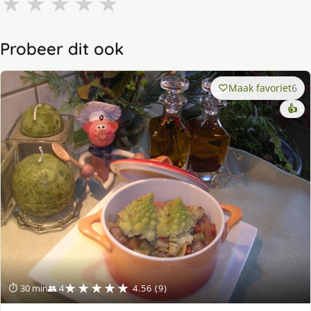
★
★
★
★
★
Probeer dit ook
Maak favoriet
6
👍
★★★★★
⏱ 30 min
👥 4
4.56 (9)