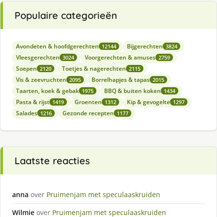
Populaire categorieën
Avondeten & hoofdgerechten
Bijgerechten
12144
3824
Vleesgerechten
Voorgerechten & amuses
3024
2759
Soepen
Toetjes & nagerechten
2120
2115
Vis & zeevruchten
Borrelhapjes & tapas
2095
2015
Taarten, koek & gebak
BBQ & buiten koken
1975
1434
Pasta & rijst
Groenten
Kip & gevogelte
1419
1312
1297
Salades
Gezonde recepten
1216
1177
Laatste reacties
anna
over
Pruimenjam met speculaaskruiden
Wilmie
over
Pruimenjam met speculaaskruiden