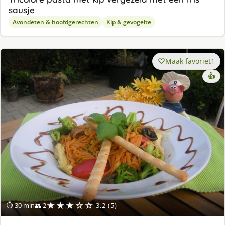
sausje
Avondeten & hoofdgerechten
Kip & gevogelte
Maak favoriet
1
👍
★★★☆☆
⏱ 30 min
👥 2
3.2 (5)