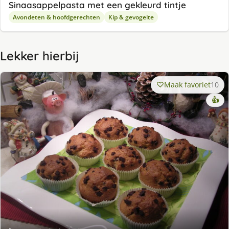
Sinaasappelpasta met een gekleurd tintje
Avondeten & hoofdgerechten
Kip & gevogelte
Lekker hierbij
Maak favoriet
10
👍