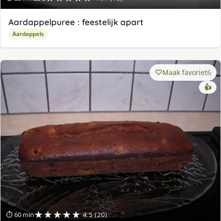
Aardappelpuree : feestelijk apart
Aardappels
Maak favoriet
6
👍
★★★★★
⏱ 60 min
4.5 (20)