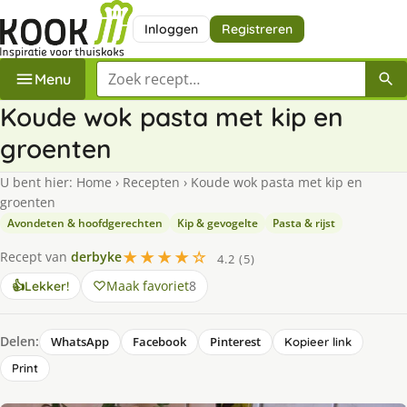
Inloggen
Registreren
Zoek een recept
Menu
Koude wok pasta met kip en
groenten
U bent hier:
Home
›
Recepten
›
Koude wok pasta met kip en
groenten
Avondeten & hoofdgerechten
Kip & gevogelte
Pasta & rijst
★★★★☆
Recept van
derbyke
4.2 (5)
Maak favoriet
8
👍
Lekker!
Delen:
WhatsApp
Facebook
Pinterest
Kopieer link
Print