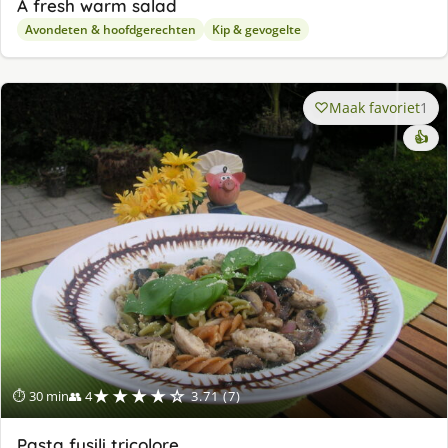
A fresh warm salad
Avondeten & hoofdgerechten
Kip & gevogelte
Maak favoriet
1
👍
★★★★☆
⏱ 30 min
👥 4
3.71 (7)
Pasta fusili tricolore