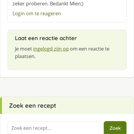
zeker proberen. Bedankt Mien;)
r
e
Login om te reageren
e
f
:
Laat een reactie achter
Je moet
ingelogd zijn op
om een reactie te
plaatsen.
Zoek een recept
Zoeken
Zoek
naar: