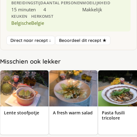
BEREIDINGSTIJD
AANTAL PERSONEN
MOEILIJKHEID
15 minuten
4
Makkelijk
KEUKEN
HERKOMST
Belgische
Belgie
Direct naar recept ↓
Beoordeel dit recept ★
Misschien ook lekker
Lente stoofpotje
A fresh warm salad
Pasta fusili
tricolore