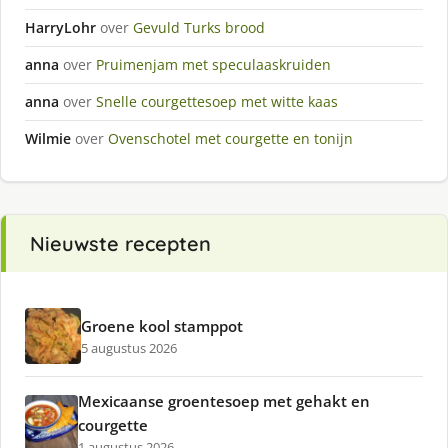
HarryLohr
over
Gevuld Turks brood
anna
over
Pruimenjam met speculaaskruiden
anna
over
Snelle courgettesoep met witte kaas
Wilmie
over
Ovenschotel met courgette en tonijn
Nieuwste recepten
Groene kool stamppot
5 augustus 2026
Mexicaanse groentesoep met gehakt en
courgette
1 augustus 2026