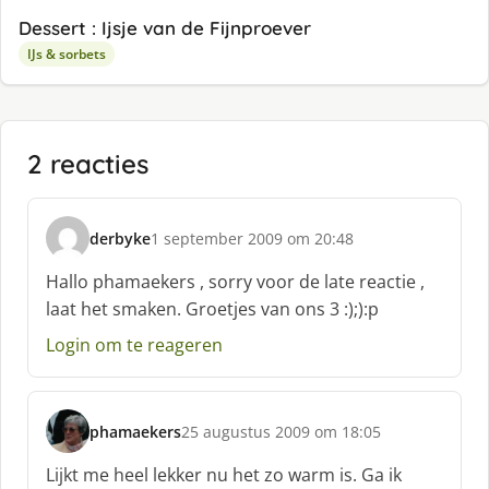
Dessert : Ijsje van de Fijnproever
IJs & sorbets
2 reacties
derbyke
1 september 2009 om 20:48
s
c
Hallo phamaekers , sorry voor de late reactie ,
h
laat het smaken. Groetjes van ons 3 :);):p
r
e
Login om te reageren
e
f
:
phamaekers
25 augustus 2009 om 18:05
s
c
Lijkt me heel lekker nu het zo warm is. Ga ik
h