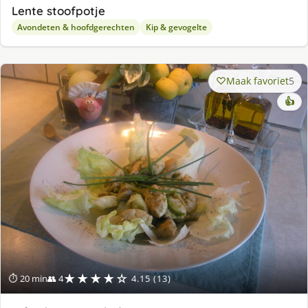
Lente stoofpotje
Avondeten & hoofdgerechten
Kip & gevogelte
Maak favoriet
5
👍
★★★★☆
⏱ 20 min
👥 4
4.15 (13)