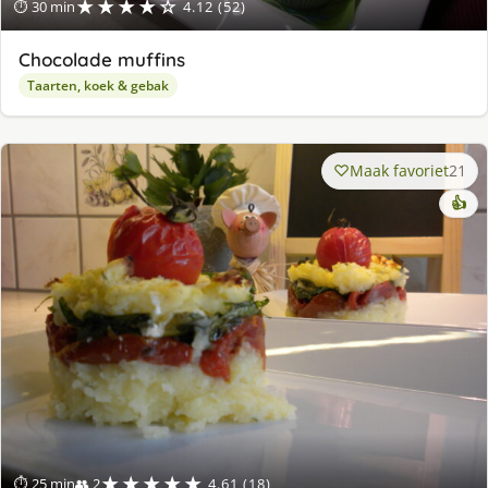
★★★★☆
⏱ 30 min
4.12 (52)
Chocolade muffins
Taarten, koek & gebak
Maak favoriet
21
👍
★★★★★
⏱ 25 min
👥 2
4.61 (18)