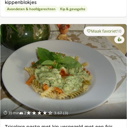
kippenblokjes
Avondeten & hoofdgerechten
Kip & gevogelte
Maak favoriet
10
👍
★★★★☆
⏱ 35 min
👥 2
3.67 (3)
Tricolore pasta met kip vergezeld met een fris