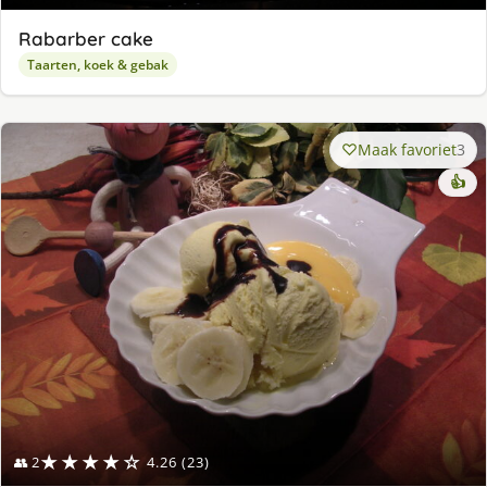
Rabarber cake
Taarten, koek & gebak
Maak favoriet
3
👍
★★★★☆
👥 2
4.26 (23)