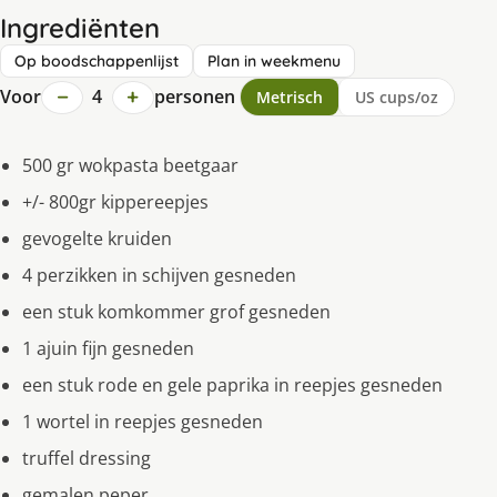
Ingrediënten
Op boodschappenlijst
Plan in weekmenu
−
+
Voor
4
personen
Metrisch
US cups/oz
500 gr wokpasta beetgaar
+/- 800gr kippereepjes
gevogelte kruiden
4 perzikken in schijven gesneden
een stuk komkommer grof gesneden
1 ajuin fijn gesneden
een stuk rode en gele paprika in reepjes gesneden
1 wortel in reepjes gesneden
truffel dressing
gemalen peper