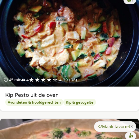
👍
1
lek
ge
★★★★☆
⏱ 45 min
👥 4
4.39 (96)
Kip Pesto uit de oven
Avondeten & hoofdgerechten
Kip & gevogelte
Maak favoriet
3
👍