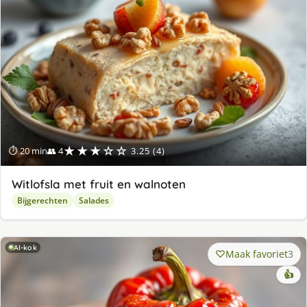
★★★☆☆
⏱ 20 min
👥 4
3.25 (4)
Witlofsla met fruit en walnoten
Bijgerechten
Salades
AI-kok
Maak favoriet
3
👍