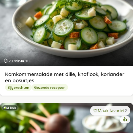
⏱ 20 min
👥 10
Komkommersalade met dille, knoflook, koriander
en bosuitjes
Bijgerechten
Gezonde recepten
AI-kok
Maak favoriet
2
👍