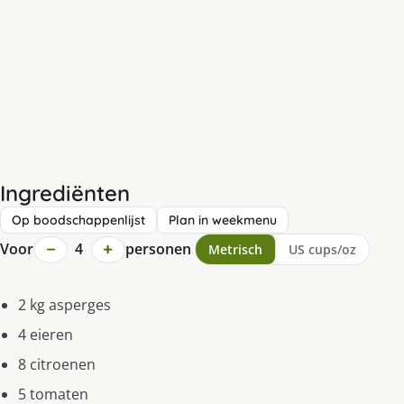
Ingrediënten
Op boodschappenlijst
Plan in weekmenu
−
+
Voor
4
personen
Metrisch
US cups/oz
2 kg asperges
4 eieren
8 citroenen
5 tomaten