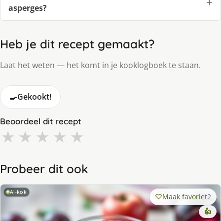
asperges?
Heb je dit recept gemaakt?
Laat het weten — het komt in je kooklogboek te staan.
🍳
Gekookt!
Beoordeel dit recept
★
★
★
★
★
Probeer dit ook
AI-kok
Maak favoriet
2
👍