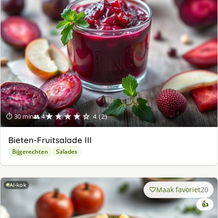
★★★★☆
⏱ 30 min
👥 4
4 (2)
Bieten-Fruitsalade III
Bijgerechten
Salades
AI-kok
Maak favoriet
20
👍