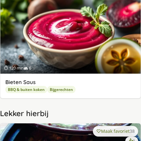
⏱ 120 min
👥 6
Bieten Saus
BBQ & buiten koken
Bijgerechten
Lekker hierbij
Maak favoriet
38
ke