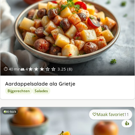
★★★☆☆
⏱ 40 min
👥 4
3.25 (8)
Aardappelsalade ala Grietje
Bijgerechten
Salades
AI-kok
Maak favoriet
11
👍