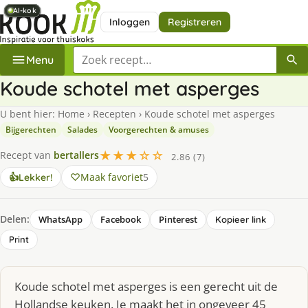
AI-kok
AI-kok
AI-kok
AI-kok
AI-kok
AI-kok
Inloggen
Registreren
Zoek een recept
Menu
Koude schotel met asperges
U bent hier:
Home
›
Recepten
›
Koude schotel met asperges
Bijgerechten
Salades
Voorgerechten & amuses
★★★☆☆
Recept van
bertallers
2.86 (7)
Maak favoriet
5
👍
Lekker!
Delen:
WhatsApp
Facebook
Pinterest
Kopieer link
Print
Koude schotel met asperges is een gerecht uit de
Hollandse keuken. Je maakt het in ongeveer 45