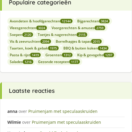
Populaire categorieën
Avondeten & hoofdgerechten
Bijgerechten
12144
3824
Vleesgerechten
Voorgerechten & amuses
3024
2759
Soepen
Toetjes & nagerechten
2120
2115
Vis & zeevruchten
Borrelhapjes & tapas
2094
2015
Taarten, koek & gebak
BBQ & buiten koken
1975
1434
Pasta & rijst
Groenten
Kip & gevogelte
1419
1312
1297
Salades
Gezonde recepten
1216
1177
Laatste reacties
anna
over
Pruimenjam met speculaaskruiden
Wilmie
over
Pruimenjam met speculaaskruiden