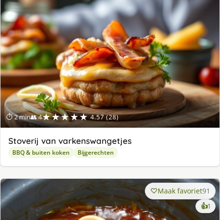
★★★★★
⏱ 2 min
👥 4
4.57 (28)
Stoverij van varkenswangetjes
BBQ & buiten koken
Bijgerechten
Maak favoriet
91
ke
👍
1
lek