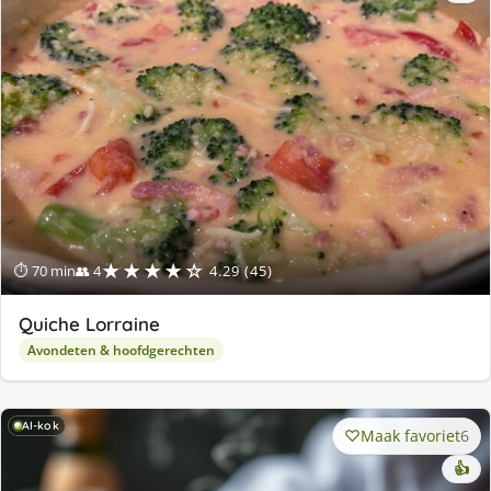
★★★★☆
⏱ 70 min
👥 4
4.29 (45)
Quiche Lorraine
Avondeten & hoofdgerechten
AI-kok
Maak favoriet
6
👍