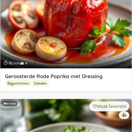
⏱ 90 min
👥 4
Geroosterde Rode Paprika met Dressing
Bijgerechten
Salades
AI-kok
Maak favoriet
4
👍