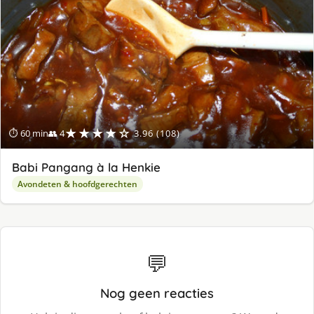
ge
★★★★☆
⏱ 60 min
👥 4
3.96 (108)
Babi Pangang à la Henkie
Avondeten & hoofdgerechten
💬
Nog geen reacties