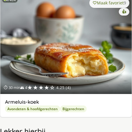
Maak favoriet
9
👍
★★★★☆
⏱ 30 min
👥 4
4.25 (4)
Armeluis-koek
Avondeten & hoofdgerechten
Bijgerechten
Lekker hierbij