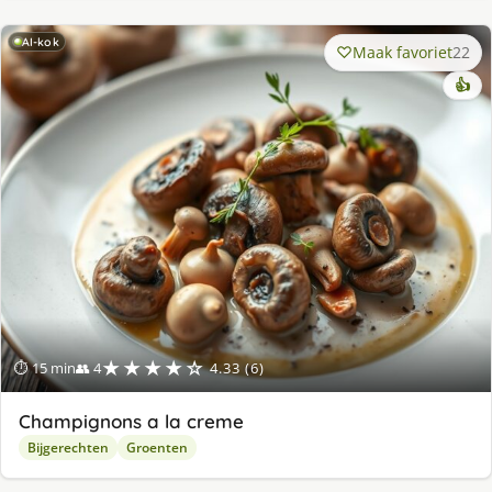
AI-kok
Maak favoriet
22
👍
★★★★☆
⏱ 15 min
👥 4
4.33 (6)
Champignons a la creme
Bijgerechten
Groenten