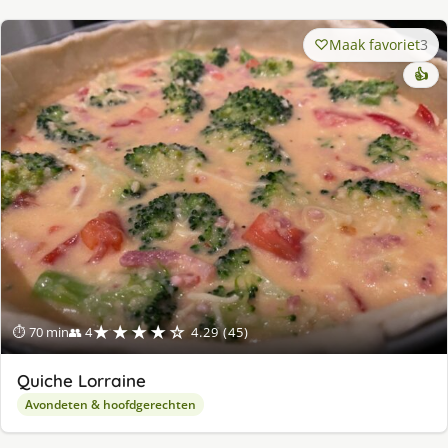
Maak favoriet
3
👍
★★★★☆
⏱ 70 min
👥 4
4.29 (45)
Quiche Lorraine
Avondeten & hoofdgerechten