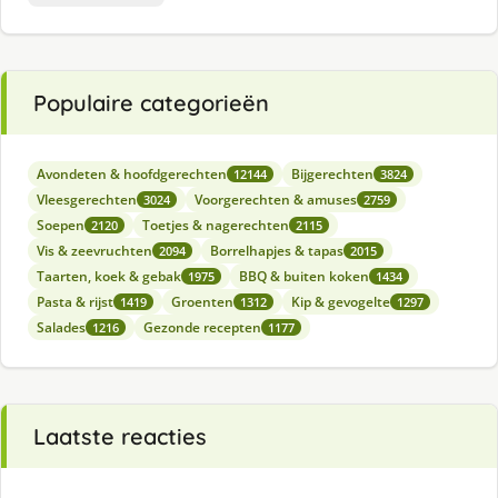
Populaire categorieën
Avondeten & hoofdgerechten
Bijgerechten
12144
3824
Vleesgerechten
Voorgerechten & amuses
3024
2759
Soepen
Toetjes & nagerechten
2120
2115
Vis & zeevruchten
Borrelhapjes & tapas
2094
2015
Taarten, koek & gebak
BBQ & buiten koken
1975
1434
Pasta & rijst
Groenten
Kip & gevogelte
1419
1312
1297
Salades
Gezonde recepten
1216
1177
Laatste reacties