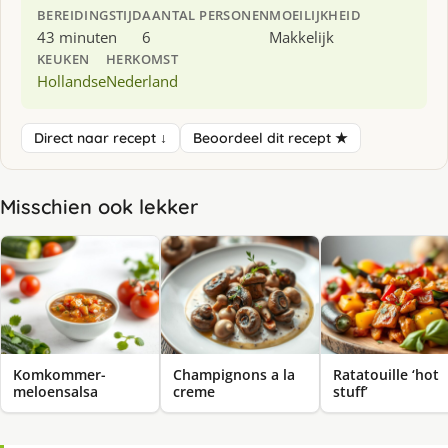
BEREIDINGSTIJD
AANTAL PERSONEN
MOEILIJKHEID
43 minuten
6
Makkelijk
KEUKEN
HERKOMST
Hollandse
Nederland
Direct naar recept ↓
Beoordeel dit recept ★
Misschien ook lekker
Komkommer-
Champignons a la
Ratatouille ‘hot
meloensalsa
creme
stuff’