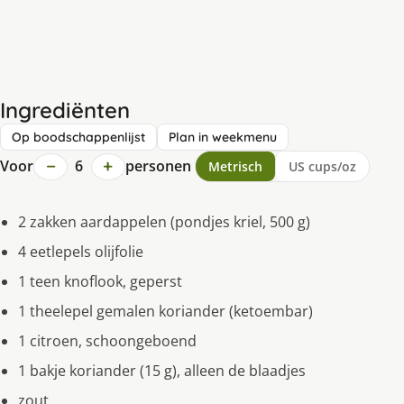
Ingrediënten
Op boodschappenlijst
Plan in weekmenu
−
+
Voor
6
personen
Metrisch
US cups/oz
2 zakken aardappelen (pondjes kriel, 500 g)
4 eetlepels olijfolie
1 teen knoflook, geperst
1 theelepel gemalen koriander (ketoembar)
1 citroen, schoongeboend
1 bakje koriander (15 g), alleen de blaadjes
zout