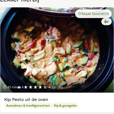
Maak favoriet
38
ke
👍
1
lek
ge
★★★★☆
⏱ 45 min
👥 4
4.39 (96)
Kip Pesto uit de oven
Avondeten & hoofdgerechten
Kip & gevogelte