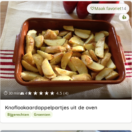
Maak favoriet
14
👍
★★★★★
⏱ 30 min
👥 4
4.5 (4)
Knoflookaardappelpartjes uit de oven
Bijgerechten
Groenten