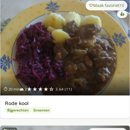
Maak favoriet
10
👍
★★★★☆
⏱ 20 min
👥 2
3.64 (11)
Rode kool
Bijgerechten
Groenten
AI-kok