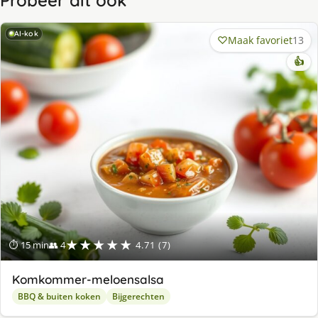
Probeer dit ook
AI-kok
Maak favoriet
13
👍
★★★★★
⏱ 15 min
👥 4
4.71 (7)
Komkommer-meloensalsa
BBQ & buiten koken
Bijgerechten