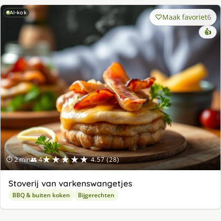
AI-kok
Maak favoriet
6
👍
★★★★★
⏱ 2 min
👥 4
4.57 (28)
Stoverij van varkenswangetjes
BBQ & buiten koken
Bijgerechten