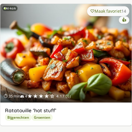
AI-kok
Maak favoriet
14
👍
★★★★☆
⏱ 35 min
👥 4
4.17 (6)
Ratatouille ‘hot stuff’
Bijgerechten
Groenten