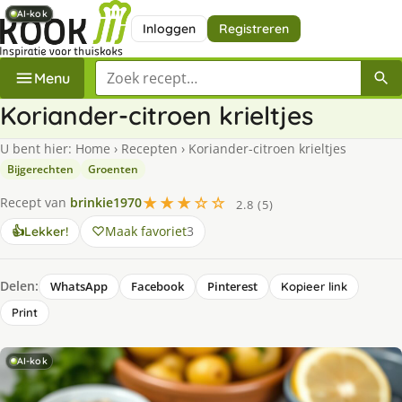
AI-kok
AI-kok
AI-kok
AI-kok
Inloggen
Registreren
Zoek een recept
Menu
Koriander-citroen krieltjes
U bent hier:
Home
›
Recepten
›
Koriander-citroen krieltjes
Bijgerechten
Groenten
★★★☆☆
Recept van
brinkie1970
2.8 (5)
Maak favoriet
3
👍
Lekker!
Delen:
WhatsApp
Facebook
Pinterest
Kopieer link
Print
AI-kok