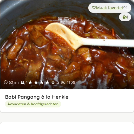
Maak favoriet
91
ke
👍
1
lek
ge
★★★★☆
⏱ 60 min
👥 4
3.96 (108)
Babi Pangang à la Henkie
Avondeten & hoofdgerechten